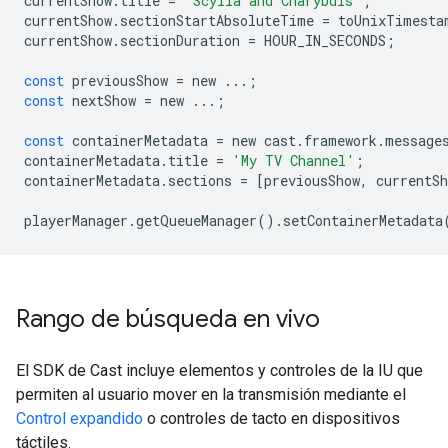
currentShow
.
title
=
'Scylla and Charybdis'
;
currentShow
.
sectionStartAbsoluteTime
=
toUnixTimesta
currentShow
.
sectionDuration
=
HOUR_IN_SECONDS
;
const
previousShow
=
new
...
;
const
nextShow
=
new
...
;
const
containerMetadata
=
new
cast
.
framework
.
message
containerMetadata
.
title
=
'My TV Channel'
;
containerMetadata
.
sections
=
[
previousShow
,
currentSh
playerManager
.
getQueueManager
()
.
setContainerMetadata
Rango de búsqueda en vivo
El SDK de Cast incluye elementos y controles de la IU que
permiten al usuario mover en la transmisión mediante el
Control expandido
o controles de tacto en dispositivos
táctiles.