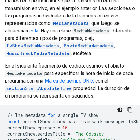
manera en que indicamos que la transmisión era una
transmisión en vivo, en el ejemplo anterior. Las secciones o
los programas individuales de la transmisión en vivo
representados como
MediaMetadata
que luego se
almacenan
cola
. Hay una clase
MediaMetadata
diferente
para diferentes tipos de programas, p.ej.,
TvShowMediaMetadata
,
MovieMediaMetadata
,
MusicTrackMediaMetadata
, etcétera
En el siguiente fragmento de código, usamos el objeto
MediaMetadata
para especificar la hora de inicio de cada
programa con una
Marca de tiempo UNIX
con el
sectionStartAbsoluteTime
propiedad. La duración de
un programa se representa en segundos.
//
The
metadata
for
a
single
TV
show
const
currentShow
=
new
cast
.
framework
.
messages
.
TvSh
currentShow
.
episode
=
15
;
currentShow
.
seriesTitle
=
'The Odyssey'
;