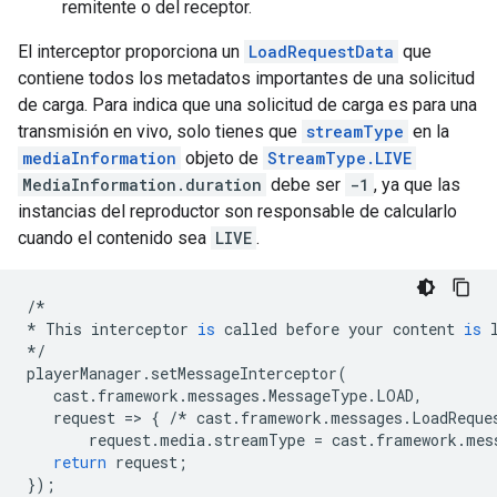
remitente o del receptor.
El interceptor proporciona un
LoadRequestData
que
contiene todos los metadatos importantes de una solicitud
de carga. Para indica que una solicitud de carga es para una
transmisión en vivo, solo tienes que
streamType
en la
mediaInformation
objeto de
StreamType.LIVE
MediaInformation.duration
debe ser
-1
, ya que las
instancias del reproductor son responsable de calcularlo
cuando el contenido sea
LIVE
.
/*
*
This
interceptor
is
called
before
your
content
is
*/
playerManager
.
setMessageInterceptor
(
cast
.
framework
.
messages
.
MessageType
.
LOAD
,
request
=
>
{
/*
cast
.
framework
.
messages
.
LoadReque
request
.
media
.
streamType
=
cast
.
framework
.
mes
return
request
;
});