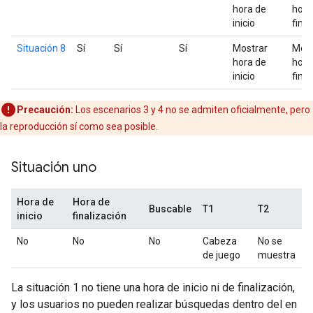
hora de
hora
inicio
final
Situación 8
Sí
Sí
Sí
Mostrar
Most
hora de
hora
inicio
final
Precaución:
Los escenarios 3 y 4 no se admiten oficialmente, pero
la reproducción sí como sea posible.
Situación uno
Hora de
Hora de
Buscable
T1
T2
inicio
finalización
No
No
No
Cabeza
No se
de juego
muestra
La situación 1 no tiene una hora de inicio ni de finalización,
y los usuarios no pueden realizar búsquedas dentro del en