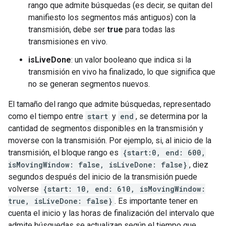
rango que admite búsquedas (es decir, se quitan del
manifiesto los segmentos más antiguos) con la
transmisión, debe ser
true
para todas las
transmisiones en vivo.
isLiveDone
: un valor booleano que indica si la
transmisión en vivo ha finalizado, lo que significa que
no se generan segmentos nuevos.
El tamaño del rango que admite búsquedas, representado
como el tiempo entre
start
y
end
, se determina por la
cantidad de segmentos disponibles en la transmisión y
moverse con la transmisión. Por ejemplo, si, al inicio de la
transmisión, el bloque rango es
{start:0, end: 600,
isMovingWindow: false, isLiveDone: false}
, diez
segundos después del inicio de la transmisión puede
volverse
{start: 10, end: 610, isMovingWindow:
true, isLiveDone: false}
. Es importante tener en
cuenta el inicio y las horas de finalización del intervalo que
admite búsquedas se actualizan según el tiempo que