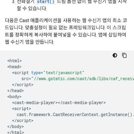
전화걸기
start()
드림 옵션 없이 웹 수신기 앱을 시작
할 수 있습니다.
다음은 Cast 애플리케이션을 사용하는 웹 수신기 앱의 최소 코
드입니다. 맞춤설정이 필요 없는 프레임워크입니다. 이 스크립
트를 정확하게 복사하여 붙여넣을 수 있습니다. 앱에 삽입하여
웹 수신기 앱을 만듭니다.
<
html
>

<
head
<
script
type
=
"text/javascript"
src
=
"//www.gstatic.com/cast/sdk/libs/caf_recei
<
/
script
>

<
/
head
>

<
body
<
cast
-
media
-
player
><
/
cast
-
media
-
player
<
script
cast
.
framework
.
CastReceiverContext
.
getInstance
()
<
/
script
>

<
/
body
>

<
/
html