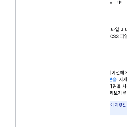
Android 발신기 앱 개발
지원되는 미디어
i
OS 발신기 앱 개발
글꼴
웹 발신자 앱 개발
CSS
탐색 문제 해결
Sender v2 앱을 CAF로 이전
SMR (스타일 
다. 자체 CSS 
수신기 앱
웹 수신기 앱 개발
개요
등록
스타일 미디어 수신기
맞춤 웹 수신기
애플리케이션에 
핵심 기능
개발자 콘솔
. 자
Shaka 플레이어 이전 시 HLS
기본 스타일을 사용
UI 맞춤설정
한 후
미리보기
를
고급 기능 추가
디버깅
참고:
스타일이 지정된 미
오류 코드
나타냅니다.
Android TV 수신기 앱 개발
수신기 v2를 CAF로 이전