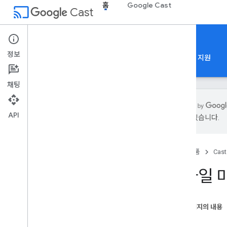
홈
Google Cast
cast
Cast
홈
정보
홈
가이드
참조
샘플 앱
Codelabs
지원
채팅
API
있을 수 있습니다.
Cast SDK
개요
홈
제품
Cast
시작하기
등록
스타일 
서비스 약관
용어집
이 페이지의 내용
발신자 앱
등록