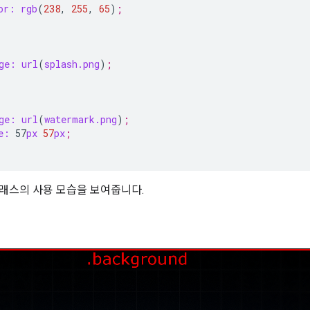
or:
rgb
(
238
,
255
,
65
)
;
ge:
url
(
splash.png
)
;
ge:
url
(
watermark.png
)
;
e:
57
px
57
px
;
래스의 사용 모습을 보여줍니다.