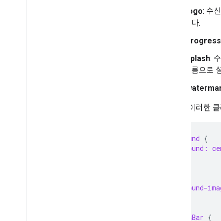
.logo
: 수
니다.
.progres
.splash
:
이름으로 
.waterma
다음은 이러한 클
.background
{
background:
ce
}
.logo
{
background-ima
}
.progressBar
{