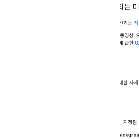
지원되는 
미디어
지원되는 미디어
모든 수신기는
지
미디어 재생 메시지
스트리밍 프로토콜
SMR은 동영상,
어 재생에 관한
U
디자인 가이드
UX 가이드라인
디자인 체크리스트
글꼴
테스트 사례
목록에 대한 자
Cast 앱 테스트
기기
CSS
오디오 기기
스타일이 지정된 
.backgro