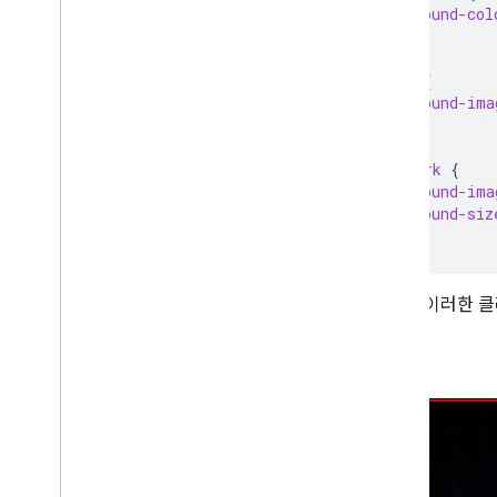
background-col
}
.splash
{
background-ima
}
.watermark
{
background-ima
background-siz
}
다음은 이러한 클
동영상