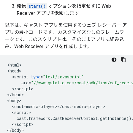
発信
start()
オプションを指定せずに Web
Receiver アプリを起動します。
以下は、キャスト アプリを使用するウェブ レシーバー ア
プリの最小コードです。 カスタマイズなしのフレームワ
ークです。このスクリプトは、 そのままアプリに組み込
み、Web Receiver アプリを作成します。
<
html
>

<
head
<
script
type
=
"text/javascript"
src
=
"//www.gstatic.com/cast/sdk/libs/caf_recei
<
/
script
>

<
/
head
>

<
body
<
cast
-
media
-
player
><
/
cast
-
media
-
player
<
script
cast
.
framework
.
CastReceiverContext
.
getInstance
()
<
/
script
>

<
/
body
>
