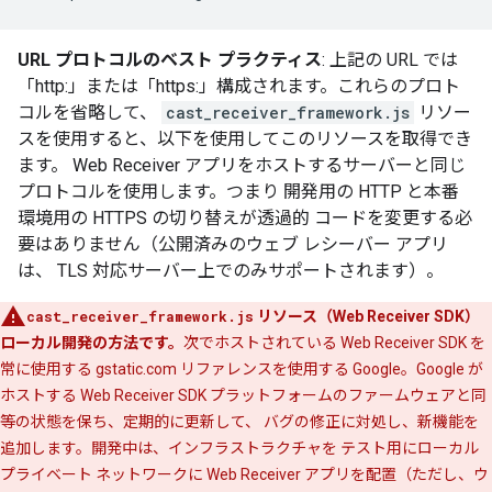
URL プロトコルのベスト プラクティス
: 上記の URL では
「http:」または「https:」構成されます。これらのプロト
コルを省略して、
cast_receiver_framework.js
リソー
スを使用すると、以下を使用してこのリソースを取得でき
ます。 Web Receiver アプリをホストするサーバーと同じ
プロトコルを使用します。つまり 開発用の HTTP と本番
環境用の HTTPS の切り替えが透過的 コードを変更する必
要はありません（公開済みのウェブ レシーバー アプリ
は、 TLS 対応サーバー上でのみサポートされます）。
cast_receiver_framework.js
リソース（Web Receiver SDK）
ローカル開発の方法です。
次でホストされている Web Receiver SDK を
常に使用する gstatic.com リファレンスを使用する Google。Google が
ホストする Web Receiver SDK プラットフォームのファームウェアと同
等の状態を保ち、定期的に更新して、 バグの修正に対処し、新機能を
追加します。開発中は、インフラストラクチャを テスト用にローカル
プライベート ネットワークに Web Receiver アプリを配置（ただし、ウ