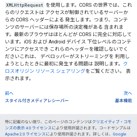
XMLHttpRequest
を使用します。CORS の世界では、これ
らのリクエストは アクセスが制御されているサーバーか
らの CORS ヘッダーによる 発生します。つまり、コンテ
ンツのサーバーには保存場所の決定権がある 含まれま
す。最新のブラウザはほとんどが CORS に完全に対応して
います。iOS および Android デバイス 下位レベルのコンテ
ンツにアクセスでき これらのヘッダーを確認しないでく
ださいこれは、 デベロッパーがストリーミングを 利用し
ようとしたときに最初に発生する問題は 説明します。
ク
ロスオリジン リソース シェアリング
をご覧ください。 表
示されます。
前へ
次へ
スタイル付きメディアレシーバー
基本機能
特に記載のない限り、このページのコンテンツは
クリエイティブ・コモ
ンズの表示 4.0 ライセンス
により使用許諾されます。コードサンプルは
Apache 2.0 ライセンス
により使用許諾されます。詳しくは、
Google