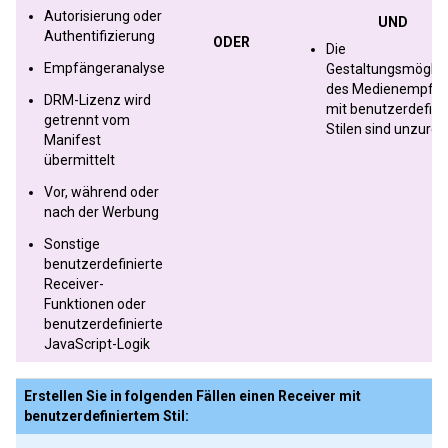
Autorisierung oder
UND
Authentifizierung
ODER
Die
Empfängeranalyse
Gestaltungsmöglic
des Medienempfän
DRM-Lizenz wird
mit benutzerdefini
getrennt vom
Stilen sind unzure
Manifest
übermittelt
Vor, während oder
nach der Werbung
Sonstige
benutzerdefinierte
Receiver-
Funktionen oder
benutzerdefinierte
JavaScript-Logik
Erstellen Sie in folgenden Fällen einen Receiver mit
benutzerdefiniertem Stil: