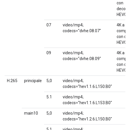
con
decodif
HEVC
07
video/mp4;
4K a 30
codecs="dvhe.08.07"
compat
con de
HEVC
09
video/mp4;
4K a 60
codecs="dvhe.08.09"
compat
con de
HEVC
H.265
principale
5,0
video/mp4;
codecs="hev1.1.6.L150.B0"
5.1
video/mp4;
codecs="hev1.1.6.L153.B0"
main10
5,0
video/mp4;
codecs="hev1.2.6.L150.B0"
5.1
video/mp4;