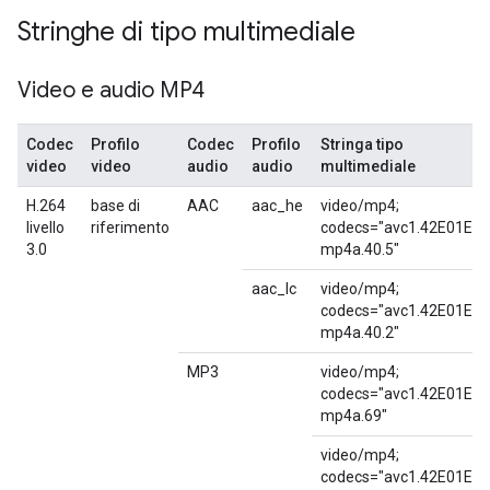
Stringhe di tipo multimediale
Video e audio MP4
Codec
Profilo
Codec
Profilo
Stringa tipo
video
video
audio
audio
multimediale
H.264
base di
AAC
aac_he
video/mp4;
livello
riferimento
codecs="avc1.42E01E,
3.0
mp4a.40.5"
aac_lc
video/mp4;
codecs="avc1.42E01E,
mp4a.40.2"
MP3
video/mp4;
codecs="avc1.42E01E,
mp4a.69"
video/mp4;
codecs="avc1.42E01E,