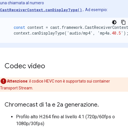
una chiamata al numero
CastReceiverContext.canDisplayType()
.
Ad esempio:
const
context
=
cast
.
framework
.
CastReceiverContex
context
.
canDisplayType
(
'
audio
/
mp4
'
,
'
mp4a
.
40.5
'
)
Codec video
Attenzione
:
il codice HEVC non è supportato sui container
Transport Stream.
Chromecast di 1a e 2a generazione
.
Profilo alto H.264 fino al livello 4.1 (720p/60fps o
1080p/30fps)