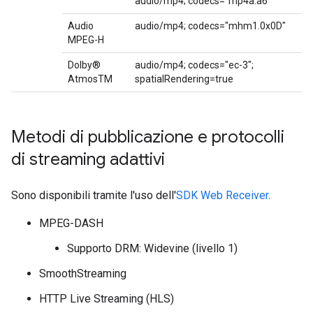
audio/mp4; codecs="mp4a.a6"
Audio
audio/mp4; codecs="mhm1.0x0D"
MPEG-H
Dolby®
audio/mp4; codecs="ec-3";
AtmosTM
spatialRendering=true
Metodi di pubblicazione e protocolli
di streaming adattivi
Sono disponibili tramite l'uso dell'
SDK Web Receiver
.
MPEG-DASH
Supporto DRM: Widevine (livello 1)
SmoothStreaming
HTTP Live Streaming (HLS)