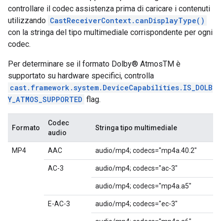
controllare il codec assistenza prima di caricare i contenuti
utilizzando
CastReceiverContext.canDisplayType()
con la stringa del tipo multimediale corrispondente per ogni
codec.
Per determinare se il formato Dolby® AtmosTM è
supportato su hardware specifici, controlla
cast.framework.system.DeviceCapabilities.IS_DOLB
Y_ATMOS_SUPPORTED
flag.
Codec
Formato
Stringa tipo multimediale
audio
MP4
AAC
audio/mp4; codecs="mp4a.40.2"
AC-3
audio/mp4; codecs="ac-3"
audio/mp4; codecs="mp4a.a5"
E-AC-3
audio/mp4; codecs="ec-3"