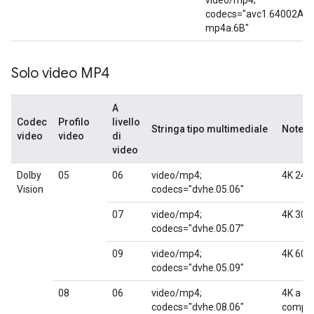
video/mp4;
codecs="avc1.64002A,
mp4a.6B"
Solo video MP4
A
Codec
Profilo
livello
Stringa tipo multimediale
Note
video
video
di
video
Dolby
05
06
video/mp4;
4K 24 f
Vision
codecs="dvhe.05.06"
07
video/mp4;
4K 30 f
codecs="dvhe.05.07"
09
video/mp4;
4K 60 f
codecs="dvhe.05.09"
08
06
video/mp4;
4K a 24
codecs="dvhe.08.06"
compat