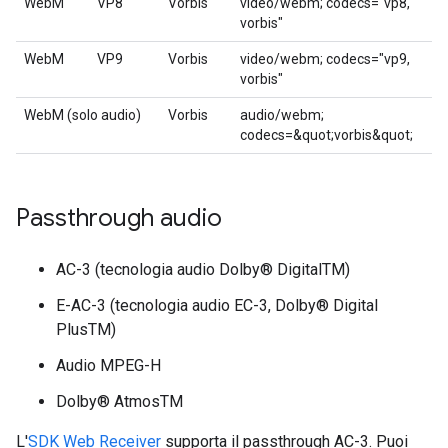
WebM
VP8
Vorbis
video/webm; codecs="vp8,
vorbis"
WebM
VP9
Vorbis
video/webm; codecs="vp9,
vorbis"
WebM (solo audio)
Vorbis
audio/webm;
codecs=&quot;vorbis&quot;
Passthrough audio
AC-3 (tecnologia audio Dolby® DigitalTM)
E-AC-3 (tecnologia audio EC-3, Dolby® Digital
PlusTM)
Audio MPEG-H
Dolby® AtmosTM
L'
SDK Web Receiver
supporta il passthrough AC-3. Puoi