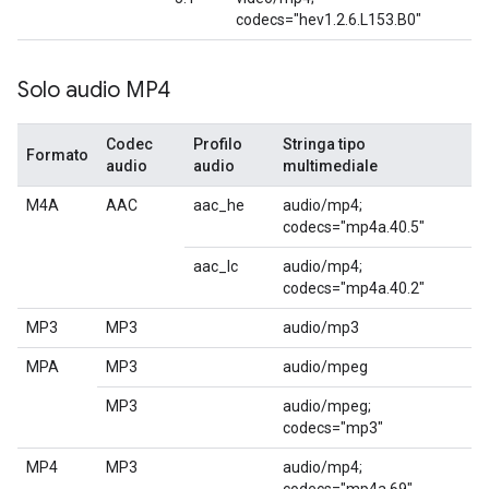
codecs="hev1.2.6.L153.B0"
Solo audio MP4
Codec
Profilo
Stringa tipo
Formato
audio
audio
multimediale
M4A
AAC
aac_he
audio/mp4;
codecs="mp4a.40.5"
aac_lc
audio/mp4;
codecs="mp4a.40.2"
MP3
MP3
audio/mp3
MPA
MP3
audio/mpeg
MP3
audio/mpeg;
codecs="mp3"
MP4
MP3
audio/mp4;