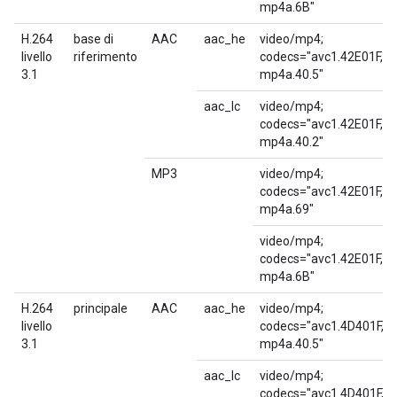
mp4a.6B"
H.264
base di
AAC
aac_he
video/mp4;
livello
riferimento
codecs="avc1.42E01F,
3.1
mp4a.40.5"
aac_lc
video/mp4;
codecs="avc1.42E01F,
mp4a.40.2"
MP3
video/mp4;
codecs="avc1.42E01F,
mp4a.69"
video/mp4;
codecs="avc1.42E01F,
mp4a.6B"
H.264
principale
AAC
aac_he
video/mp4;
livello
codecs="avc1.4D401F,
3.1
mp4a.40.5"
aac_lc
video/mp4;
codecs="avc1.4D401F,