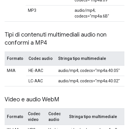
codecs="mp4a.69"
MP3
audio/mp4;
codecs="mp4a.6B"
Tipi di contenuti multimediali audio non
conformi a MP4
Formato
Codec audio
Stringa tipo multimediale
M4A
HE-AAC
audio/mp4; codecs="mp4a.40.05"
LC-AAC
audio/mp4; codecs="mp4a.40.02"
Video e audio Web
M
Codec
Codec
Formato
Stringa tipo multimediale
video
audio