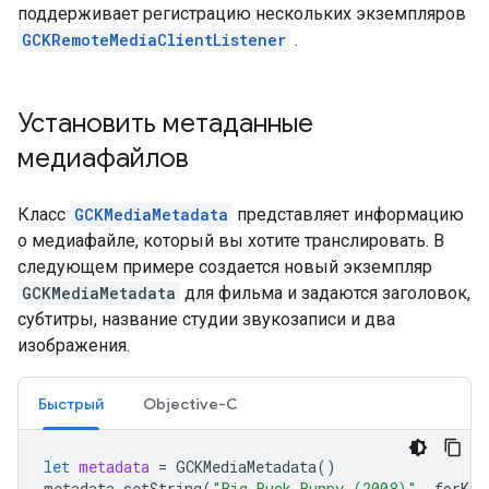
поддерживает регистрацию нескольких экземпляров
GCKRemoteMediaClientListener
.
Установить метаданные
медиафайлов
Класс
GCKMediaMetadata
представляет информацию
о медиафайле, который вы хотите транслировать. В
следующем примере создается новый экземпляр
GCKMediaMetadata
для фильма и задаются заголовок,
субтитры, название студии звукозаписи и два
изображения.
Быстрый
Objective-C
let
metadata
=
GCKMediaMetadata
()
metadata
.
setString
(
"Big Buck Bunny (2008)"
,
forKey