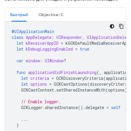
Быстрый
Objective-C
@UIApplicationMain
class
AppDelegate
:
UIResponder
,
UIApplicationDeleg
let
kReceiverAppID
=
kGCKDefaultMediaReceiverApp
let
kDebugLoggingEnabled
=
true
var
window
:
UIWindow
?
func
applicationDidFinishLaunching
(
_
application
let
criteria
=
GCKDiscoveryCriteria
(
applicatio
let
options
=
GCKCastOptions
(
discoveryCriteria
GCKCastContext
.
setSharedInstanceWith
(
options
)
// Enable logger.
GCKLogger
.
sharedInstance
().
delegate
=
self
...
}