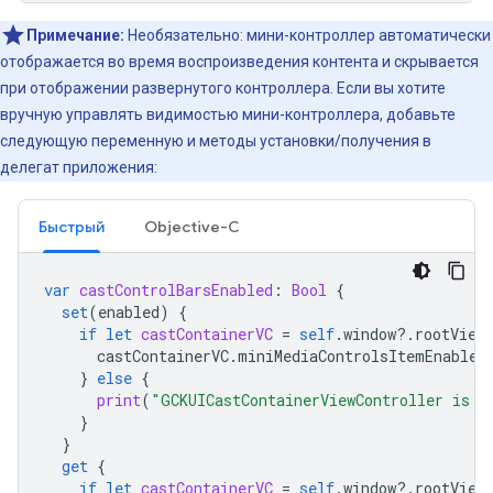
Примечание:
Необязательно: мини-контроллер автоматически
отображается во время воспроизведения контента и скрывается
при отображении развернутого контроллера. Если вы хотите
вручную управлять видимостью мини-контроллера, добавьте
следующую переменную и методы установки/получения в
делегат приложения:
Быстрый
Objective-C
var
castControlBarsEnabled
:
Bool
{
set
(
enabled
)
{
if
let
castContainerVC
=
self
.
window
?.
rootView
castContainerVC
.
miniMediaControlsItemEnabled
}
else
{
print
(
"GCKUICastContainerViewController is n
}
}
get
{
if
let
castContainerVC
=
self
.
window
?.
rootView