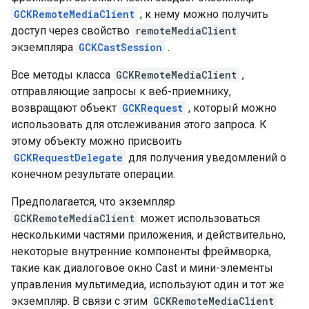
GCKRemoteMediaClient
; к нему можно получить
доступ через свойство
remoteMediaClient
экземпляра
GCKCastSession
.
Все методы класса
GCKRemoteMediaClient
,
отправляющие запросы к веб-приемнику,
возвращают объект
GCKRequest
, который можно
использовать для отслеживания этого запроса. К
этому объекту можно присвоить
GCKRequestDelegate
для получения уведомлений о
конечном результате операции.
Предполагается, что экземпляр
GCKRemoteMediaClient
может использоваться
несколькими частями приложения, и действительно,
некоторые внутренние компоненты фреймворка,
такие как диалоговое окно Cast и мини-элементы
управления мультимедиа, используют один и тот же
экземпляр. В связи с этим
GCKRemoteMediaClient