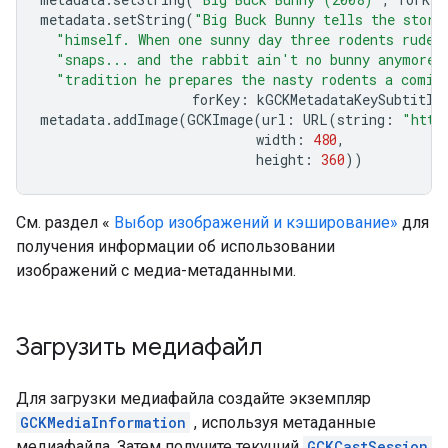
metadata
.
setString
(
"Big Buck Bunny tells the story
"himself. When one sunny day three rodents rudel
"snaps... and the rabbit ain't no bunny anymore!
"tradition he prepares the nasty rodents a comic
forKey
:
kGCKMetadataKeySubtitle
metadata
.
addImage
(
GCKImage
(
url
:
URL
(
string
:
"http
width
:
480
,
height
:
360
))
См. раздел «
Выбор изображений и кэширование»
для
получения информации об использовании
изображений с медиа-метаданными.
Загрузить медиафайл
Для загрузки медиафайла создайте экземпляр
GCKMediaInformation
, используя метаданные
медиафайла. Затем получите текущий
GCKCastSession