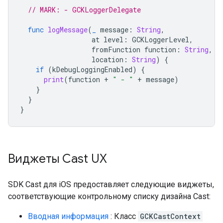
// MARK: - GCKLoggerDelegate
func
logMessage
(
_
message
:
String
,
at
level
:
GCKLoggerLevel
,
fromFunction
function
:
String
,
location
:
String
)
{
if
(
kDebugLoggingEnabled
)
{
print
(
function
+
" - "
+
message
)
}
}
}
Виджеты Cast UX
SDK Cast для iOS предоставляет следующие виджеты,
соответствующие контрольному списку дизайна Cast:
Вводная информация
: Класс
GCKCastContext