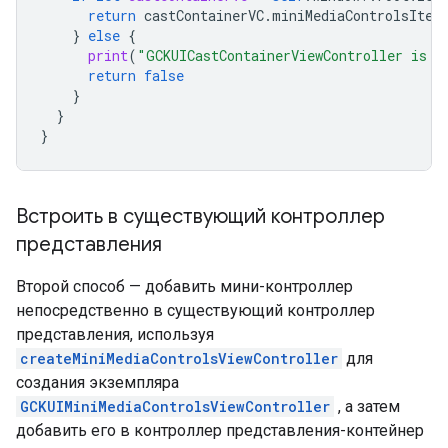
return
castContainerVC
.
miniMediaControlsItem
}
else
{
print
(
"GCKUICastContainerViewController is n
return
false
}
}
}
Встроить в существующий контроллер
представления
Второй способ — добавить мини-контроллер
непосредственно в существующий контроллер
представления, используя
createMiniMediaControlsViewController
для
создания экземпляра
GCKUIMiniMediaControlsViewController
, а затем
добавить его в контроллер представления-контейнер