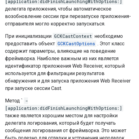
[application:didFinishLaunchingWithOptions:]
делегата приложения, чтобы автоматическое
возобновление сессии при перезапуске приложения-
отправителя могло корректно запускаться.
При инициализации
GCKCastContext
необходимо
предоставить объект
GCKCastOptions
. Этот класс
содержит параметры, влияющие на поведение
фреймворка. Наиболее важным из них является
идентификатор приложения Web Receiver, который
используется для фильтрации результатов
обнаружения и для запуска приложения Web Receiver
при запуске сессии Cast.
Метод `
-
[application:didFinishLaunchingWithOptions:]
также является хорошим местом для настройки
делегата логирования, который будет получать
сообщения логирования от фреймворка. Это может
быть полезно для отладки и устранения неполадок.