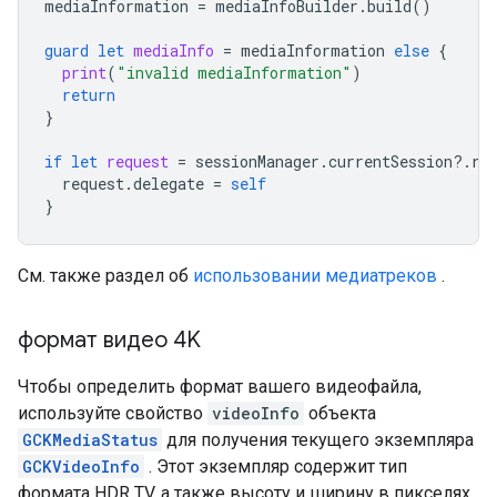
mediaInformation
=
mediaInfoBuilder
.
build
()
guard
let
mediaInfo
=
mediaInformation
else
{
print
(
"invalid mediaInformation"
)
return
}
if
let
request
=
sessionManager
.
currentSession
?.
re
request
.
delegate
=
self
}
См. также раздел об
использовании медиатреков
.
формат видео 4K
Чтобы определить формат вашего видеофайла,
используйте свойство
videoInfo
объекта
GCKMediaStatus
для получения текущего экземпляра
GCKVideoInfo
. Этот экземпляр содержит тип
формата HDR TV, а также высоту и ширину в пикселях.