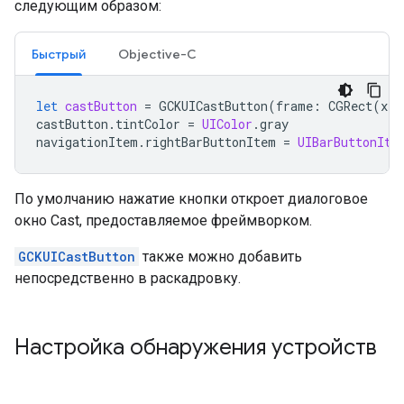
следующим образом:
Быстрый
Objective-C
let
castButton
=
GCKUICastButton
(
frame
:
CGRect
(
x
:
castButton
.
tintColor
=
UIColor
.
gray
navigationItem
.
rightBarButtonItem
=
UIBarButtonIte
По умолчанию нажатие кнопки откроет диалоговое
окно Cast, предоставляемое фреймворком.
GCKUICastButton
также можно добавить
непосредственно в раскадровку.
Настройка обнаружения устройств