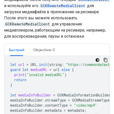
и используйте его
GCKRemoteMediaClient
для
загрузки медиафайла в приложение на ресивере.
После этого вы можете использовать
GCKRemoteMediaClient
для управления
медиаплеером, работающим на ресивере, например,
для воспроизведения, паузы и остановки.
Быстрый
Objective-C
let
url
=
URL
.
init
(
string
:
"https://commondatastor
guard
let
mediaURL
=
url
else
{
print
(
"invalid mediaURL"
)
return
}
let
mediaInfoBuilder
=
GCKMediaInformationBuilder
.
mediaInfoBuilder
.
streamType
=
GCKMediaStreamType
.
n
mediaInfoBuilder
.
contentType
=
"video/mp4"
mediaInfoBuilder
.
metadata
=
metadata
;