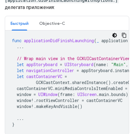
[application:didFinishLaunchingWithOptions:]
делегата приложения:
Быстрый
Objective-C
func
applicationDidFinishLaunching
(
_
application
:
...
// Wrap main view in the GCKUICastContainerViewC
let
appStoryboard
=
UIStoryboard
(
name
:
"Main"
,
b
let
navigationController
=
appStoryboard
.
instanti
let
castContainerVC
=
GCKCastContext
.
sharedInstance
().
createCa
castContainerVC
.
miniMediaControlsItemEnabled
=
t
window
=
UIWindow
(
frame
:
UIScreen
.
main
.
bounds
)
window
!.
rootViewController
=
castContainerVC
window
!.
makeKeyAndVisible
()
...
}