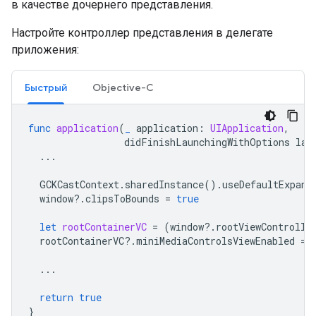
в качестве дочернего представления.
Настройте контроллер представления в делегате
приложения:
Быстрый
Objective-C
func
application
(
_
application
:
UIApplication
,
didFinishLaunchingWithOptions
lau
...
GCKCastContext
.
sharedInstance
().
useDefaultExpand
window
?.
clipsToBounds
=
true
let
rootContainerVC
=
(
window
?.
rootViewControlle
rootContainerVC
?.
miniMediaControlsViewEnabled
=
...
return
true
}