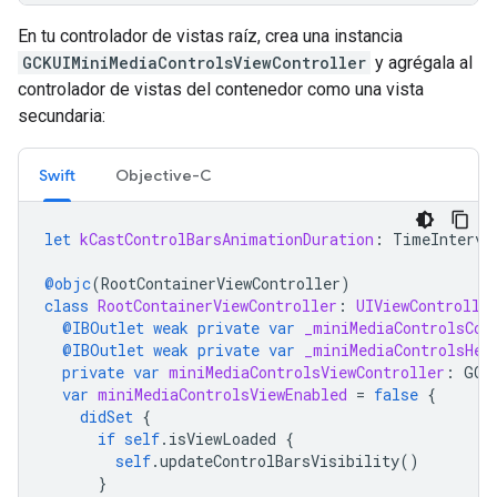
En tu controlador de vistas raíz, crea una instancia
GCKUIMiniMediaControlsViewController
y agrégala al
controlador de vistas del contenedor como una vista
secundaria:
Swift
Objective-C
let
kCastControlBarsAnimationDuration
:
TimeInterva
@objc
(
RootContainerViewController
)
class
RootContainerViewController
:
UIViewControlle
@IBOutlet
weak
private
var
_miniMediaControlsCon
@IBOutlet
weak
private
var
_miniMediaControlsHei
private
var
miniMediaControlsViewController
:
GCK
var
miniMediaControlsViewEnabled
=
false
{
didSet
{
if
self
.
isViewLoaded
{
self
.
updateControlBarsVisibility
()
}