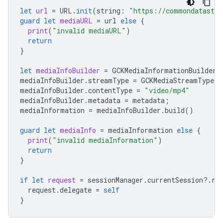
let
url
=
URL
.
init
(
string
:
"https://commondatastor
guard
let
mediaURL
=
url
else
{
print
(
"invalid mediaURL"
)
return
}
let
mediaInfoBuilder
=
GCKMediaInformationBuilder
.
mediaInfoBuilder
.
streamType
=
GCKMediaStreamType
.
n
mediaInfoBuilder
.
contentType
=
"video/mp4"
mediaInfoBuilder
.
metadata
=
metadata
;
mediaInformation
=
mediaInfoBuilder
.
build
()
guard
let
mediaInfo
=
mediaInformation
else
{
print
(
"invalid mediaInformation"
)
return
}
if
let
request
=
sessionManager
.
currentSession
?.
re
request
.
delegate
=
self
}