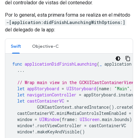
del controlador de vistas del contenedor.
Por lo general, esta primera forma se realiza en el método
-[application:didFinishLaunchingWithOptions:]
del delegado de la app:
Swift
Objective-C
func
applicationDidFinishLaunching
(
_
application
:
...
// Wrap main view in the GCKUICastContainerViewC
let
appStoryboard
=
UIStoryboard
(
name
:
"Main"
,
b
let
navigationController
=
appStoryboard
.
instanti
let
castContainerVC
=
GCKCastContext
.
sharedInstance
().
createCa
castContainerVC
.
miniMediaControlsItemEnabled
=
t
window
=
UIWindow
(
frame
:
UIScreen
.
main
.
bounds
)
window
!.
rootViewController
=
castContainerVC
window
!.
makeKeyAndVisible
()