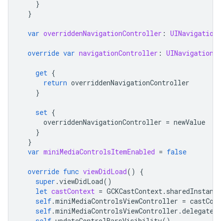
}
}
var
overriddenNavigationController
:
UINavigation
override
var
navigationController
:
UINavigationC
get
{
return
overriddenNavigationController
}
set
{
overriddenNavigationController
=
newValue
}
}
var
miniMediaControlsItemEnabled
=
false
override
func
viewDidLoad
()
{
super
.
viewDidLoad
()
let
castContext
=
GCKCastContext
.
sharedInstanc
self
.
miniMediaControlsViewController
=
castCon
self
.
miniMediaControlsViewController
.
delegate
self
.
updateControlBarsVisibility
()