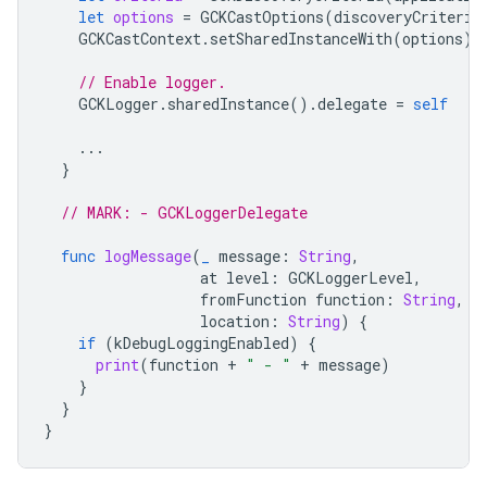
let
options
=
GCKCastOptions
(
discoveryCriteria
GCKCastContext
.
setSharedInstanceWith
(
options
)
// Enable logger.
GCKLogger
.
sharedInstance
().
delegate
=
self
...
}
// MARK: - GCKLoggerDelegate
func
logMessage
(
_
message
:
String
,
at
level
:
GCKLoggerLevel
,
fromFunction
function
:
String
,
location
:
String
)
{
if
(
kDebugLoggingEnabled
)
{
print
(
function
+
" - "
+
message
)
}
}
}