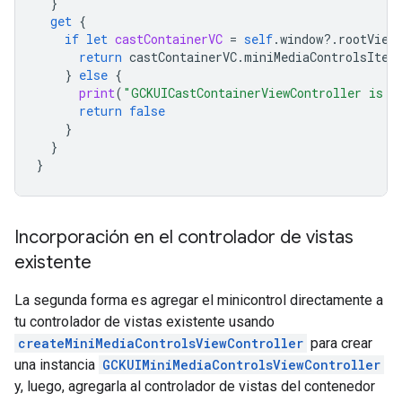
}
get
{
if
let
castContainerVC
=
self
.
window
?.
rootView
return
castContainerVC
.
miniMediaControlsItem
}
else
{
print
(
"GCKUICastContainerViewController is n
return
false
}
}
}
Incorporación en el controlador de vistas
existente
La segunda forma es agregar el minicontrol directamente a
tu controlador de vistas existente usando
createMiniMediaControlsViewController
para crear
una instancia
GCKUIMiniMediaControlsViewController
y, luego, agregarla al controlador de vistas del contenedor