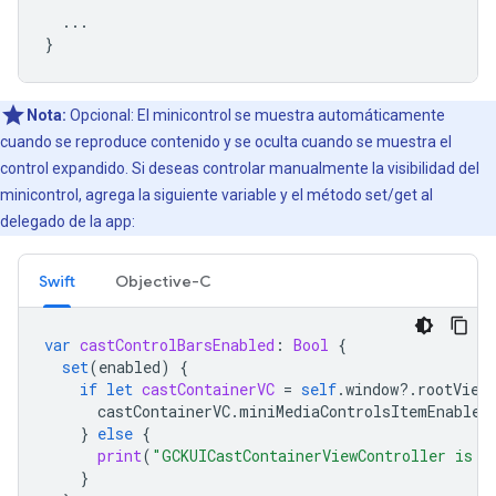
...
}
Nota:
Opcional: El minicontrol se muestra automáticamente
cuando se reproduce contenido y se oculta cuando se muestra el
control expandido. Si deseas controlar manualmente la visibilidad del
minicontrol, agrega la siguiente variable y el método set/get al
delegado de la app:
Swift
Objective-C
var
castControlBarsEnabled
:
Bool
{
set
(
enabled
)
{
if
let
castContainerVC
=
self
.
window
?.
rootView
castContainerVC
.
miniMediaControlsItemEnabled
}
else
{
print
(
"GCKUICastContainerViewController is n
}