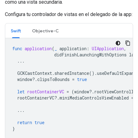
como una vista secundaria.
Configura tu controlador de vistas en el delegado de la app:
Swift
Objective-C
func
application
(
_
application
:
UIApplication
,
didFinishLaunchingWithOptions
lau
...
GCKCastContext
.
sharedInstance
().
useDefaultExpand
window
?.
clipsToBounds
=
true
let
rootContainerVC
=
(
window
?.
rootViewControlle
rootContainerVC
?.
miniMediaControlsViewEnabled
=
...
return
true
}