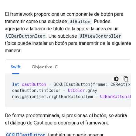
El framework proporciona un componente de botón para
transmitir como una subclase
UIButton
. Puedes
agregarlo a la barra de título de la app si la unes en un
UIBarButtonItem
. Una subclase
UIViewController
típica puede instalar un botón para transmitir de la siguiente
manera:
Swift
Objective-C
let
castButton
=
GCKUICastButton
(
frame
:
CGRect
(
x
:
castButton
.
tintColor
=
UIColor
.
gray
navigationItem
.
rightBarButtonItem
=
UIBarButtonIte
De forma predeterminada, si presionas el botón, se abrirá
el diálogo de Cast que proporciona el framework.
GCKUICastButton
también se puede agregar