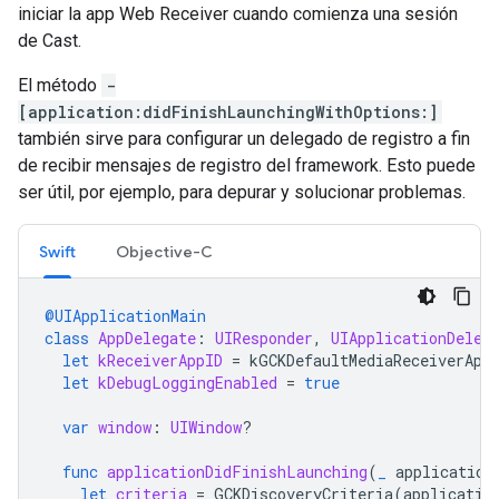
iniciar la app Web Receiver cuando comienza una sesión
de Cast.
El método
-
[application:didFinishLaunchingWithOptions:]
también sirve para configurar un delegado de registro a fin
de recibir mensajes de registro del framework. Esto puede
ser útil, por ejemplo, para depurar y solucionar problemas.
Swift
Objective-C
@UIApplicationMain
class
AppDelegate
:
UIResponder
,
UIApplicationDeleg
let
kReceiverAppID
=
kGCKDefaultMediaReceiverApp
let
kDebugLoggingEnabled
=
true
var
window
:
UIWindow
?
func
applicationDidFinishLaunching
(
_
application
let
criteria
=
GCKDiscoveryCriteria
(
applicatio