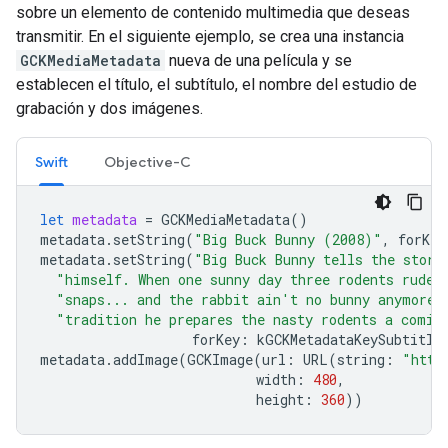
sobre un elemento de contenido multimedia que deseas
transmitir. En el siguiente ejemplo, se crea una instancia
GCKMediaMetadata
nueva de una película y se
establecen el título, el subtítulo, el nombre del estudio de
grabación y dos imágenes.
Swift
Objective-C
let
metadata
=
GCKMediaMetadata
()
metadata
.
setString
(
"Big Buck Bunny (2008)"
,
forKey
metadata
.
setString
(
"Big Buck Bunny tells the story
"himself. When one sunny day three rodents rudel
"snaps... and the rabbit ain't no bunny anymore!
"tradition he prepares the nasty rodents a comic
forKey
:
kGCKMetadataKeySubtitle
metadata
.
addImage
(
GCKImage
(
url
:
URL
(
string
:
"http
width
:
480
,
height
:
360
))