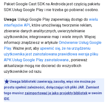
Pakiet Google Cast SDK na Androida jest częścią pakietu
SDK Usług Google Play i nie trzeba go pobierać osobno.
Uwaga
: Usługi Google Play zapewniają dostęp do
wielu
interfejsów API
, które umożliwiają tworzenie reklam,
zbieranie danych analitycznych, uwierzytelnianie
użytkowników, integrowanie map i wiele innych. Więcej
informacji znajdziesz w artykule
Omówienie Usług Google
Play
. Ważne jest, aby
upewnić się, że na urządzeniu
użytkownika jest zainstalowana prawidłowa wersja pliku
APK Usług Google Play zainstalowana
, ponieważ
aktualizacje mogą nie docierać do wszystkich
użytkowników od razu.
Uwaga:biblioteki zawierają zasoby, więc nie można po
prostu spełnić zależności, dołączając ich pliki JAR. Zamiast
tego musisz
zaimportować je jako projekty bibliotek
w swoim
IDE.