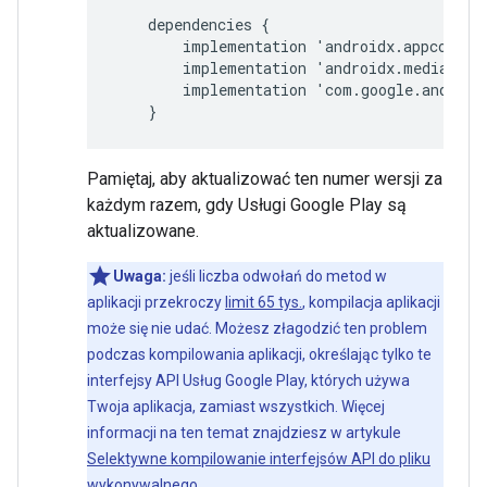
dependencies
{
implementation
'
androidx
.
appcompat
implementation
'
androidx
.
mediarout
implementation
'
com
.
google
.
android
}
Pamiętaj, aby aktualizować ten numer wersji za
każdym razem, gdy Usługi Google Play są
aktualizowane.
Uwaga:
jeśli liczba odwołań do metod w
aplikacji przekroczy
limit 65 tys.
, kompilacja aplikacji
może się nie udać. Możesz złagodzić ten problem
podczas kompilowania aplikacji, określając tylko te
interfejsy API Usług Google Play, których używa
Twoja aplikacja, zamiast wszystkich. Więcej
informacji na ten temat znajdziesz w artykule
Selektywne kompilowanie interfejsów API do pliku
wykonywalnego
.