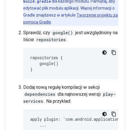
build.gradle
dla każdego modułu. Pamiętaj, aby
edytować plik modułu aplikacji. Więcej informacji o
Gradle znajdziesz w artykule
Tworzenie projektu za
pomocą Gradle
.
Sprawdź, czy
google()
jest uwzględniony na
liście
repositories
.
google()

}
Dodaj nową regułę kompilacji w sekcji
dependencies
dla najnowszej wersji
play-
services
. Na przykład:
apply
plugin
:
'
com
.
android
.
application
'
...