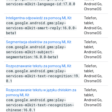
services-mlkit-language-id:17
.
0
.
0
Android Go,
ChromeOS
Inteligentna odpowiedź za pomocą ML Kit
Telefon,
com
.
google
.
android
.
gms:play-
tablet,
services-mlkit-smart-reply:16
.
0
.
0-
Android Go,
beta1
ChromeOS
Segmentacja obiektów za pomocą ML Kit
Telefon,
com
.
google
.
android
.
gms:play-
tablet,
services-mlkit-subject-
Android Go,
segmentation:16
.
0
.
0-beta1
ChromeOS
Rozpoznawanie tekstu za pomocą ML Kit
Telefon,
com
.
google
.
android
.
gms:play-
tablet,
services-mlkit-text-recognition:19
.
Android Go,
0
.
1
ChromeOS
Rozpoznawanie tekstu w języku chińskim za
Telefon,
pomocą ML Kit
tablet,
com
.
google
.
android
.
gms:play-
Android Go,
services-mlkit-text-recognition-
ChromeOS
chinese:16
.
0
.
1