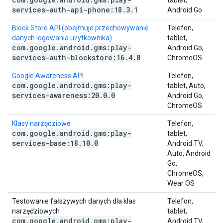
tablet,
services-auth-api-phone:18
.
3
.
1
Android Go
Block Store API (obejmuje przechowywanie
Telefon,
danych logowania użytkownika)
tablet,
com
.
google
.
android
.
gms:play-
Android Go,
services-auth-blockstore:16
.
4
.
0
ChromeOS
Google Awareness API
Telefon,
com
.
google
.
android
.
gms:play-
tablet, Auto,
services-awareness:20
.
0
.
0
Android Go,
ChromeOS
Klasy narzędziowe
Telefon,
com
.
google
.
android
.
gms:play-
tablet,
services-base:18
.
10
.
0
Android TV,
Auto, Android
Go,
ChromeOS,
Wear OS
Testowanie fałszywych danych dla klas
Telefon,
narzędziowych
tablet,
com
.
google
.
android
.
gms:play-
Android TV,