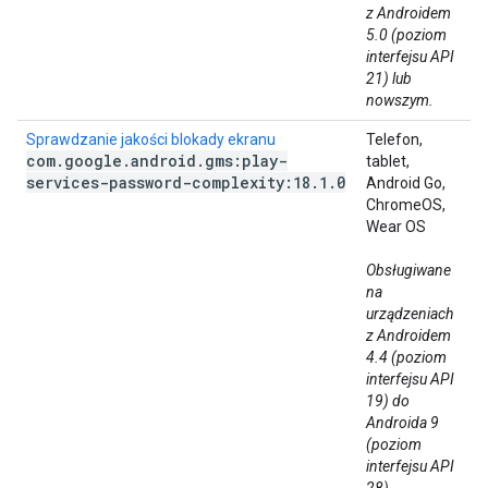
z Androidem
5.0 (poziom
interfejsu API
21) lub
nowszym.
Sprawdzanie jakości blokady ekranu
Telefon,
com
.
google
.
android
.
gms:play-
tablet,
services-password-complexity:18
.
1
.
0
Android Go,
ChromeOS,
Wear OS
Obsługiwane
na
urządzeniach
z Androidem
4.4 (poziom
interfejsu API
19) do
Androida 9
(poziom
interfejsu API