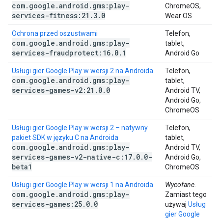
com
.
google
.
android
.
gms:play-
ChromeOS,
services-fitness:21
.
3
.
0
Wear OS
Ochrona przed oszustwami
Telefon,
com
.
google
.
android
.
gms:play-
tablet,
services-fraudprotect:16
.
0
.
1
Android Go
Usługi gier Google Play w wersji 2 na Androida
Telefon,
com
.
google
.
android
.
gms:play-
tablet,
services-games-v2:21
.
0
.
0
Android TV,
Android Go,
ChromeOS
Usługi gier Google Play w wersji 2 – natywny
Telefon,
pakiet SDK w języku C na Androida
tablet,
com
.
google
.
android
.
gms:play-
Android TV,
services-games-v2-native-c:17
.
0
.
0-
Android Go,
beta1
ChromeOS
Usługi gier Google Play w wersji 1 na Androida
Wycofane.
com
.
google
.
android
.
gms:play-
Zamiast tego
services-games:25
.
0
.
0
używaj
Usług
gier Google