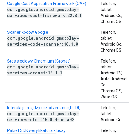
Google Cast Application Framework (CAF)
Telefon,
com
.
google
.
android
.
gms:play-
tablet,
services-cast-framework:22
.
3
.
1
Android Go,
ChromeOS
Skaner kodów Google
Telefon,
com
.
google
.
android
.
gms:play-
tablet,
services-code-scanner:16
.
1
.
0
Android Go,
ChromeOS
Stos sieciowy Chromium (Cronet)
Telefon,
com
.
google
.
android
.
gms:play-
tablet,
services-cronet:18
.
1
.
1
Android TV,
Auto, Android
Go,
ChromeOS,
Wear OS
Interakcje między urządzeniami (DTDI)
Telefon,
com
.
google
.
android
.
gms:play-
tablet,
services-dtdi:16
.
0
.
0-beta02
Android Go
Pakiet SDK weryfikatora kluczy
Telefon,