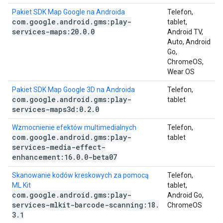
Pakiet SDK Map Google na Androida
Telefon,
com
.
google
.
android
.
gms:play-
tablet,
services-maps:20
.
0
.
0
Android TV,
Auto, Android
Go,
ChromeOS,
Wear OS
Pakiet SDK Map Google 3D na Androida
Telefon,
com
.
google
.
android
.
gms:play-
tablet
services-maps3d:0
.
2
.
0
Wzmocnienie efektów multimedialnych
Telefon,
com
.
google
.
android
.
gms:play-
tablet
services-media-effect-
enhancement:16
.
0
.
0-beta07
Skanowanie kodów kreskowych za pomocą
Telefon,
ML Kit
tablet,
com
.
google
.
android
.
gms:play-
Android Go,
services-mlkit-barcode-scanning:18
.
ChromeOS
3
.
1