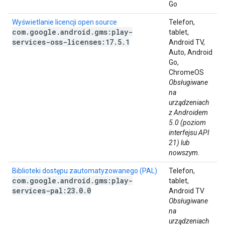
Go
Wyświetlanie licencji open source
Telefon,
com
.
google
.
android
.
gms:play-
tablet,
services-oss-licenses:17
.
5
.
1
Android TV,
Auto, Android
Go,
ChromeOS
Obsługiwane
na
urządzeniach
z Androidem
5.0 (poziom
interfejsu API
21) lub
nowszym.
Biblioteki dostępu zautomatyzowanego (PAL)
Telefon,
com
.
google
.
android
.
gms:play-
tablet,
services-pal:23
.
0
.
0
Android TV
Obsługiwane
na
urządzeniach