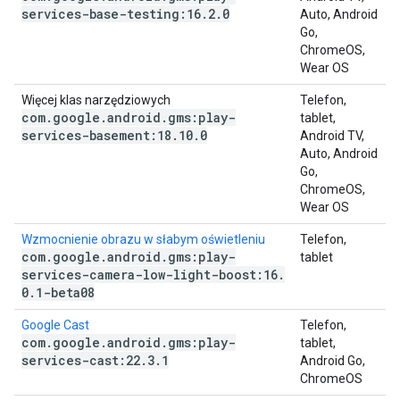
services-base-testing:16
.
2
.
0
Auto, Android
Go,
ChromeOS,
Wear OS
Więcej klas narzędziowych
Telefon,
com
.
google
.
android
.
gms:play-
tablet,
services-basement:18
.
10
.
0
Android TV,
Auto, Android
Go,
ChromeOS,
Wear OS
Wzmocnienie obrazu w słabym oświetleniu
Telefon,
com
.
google
.
android
.
gms:play-
tablet
services-camera-low-light-boost:16
.
0
.
1-beta08
Google Cast
Telefon,
com
.
google
.
android
.
gms:play-
tablet,
services-cast:22
.
3
.
1
Android Go,
ChromeOS