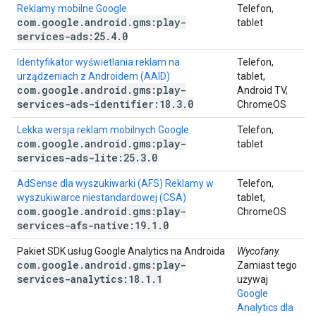
Reklamy mobilne Google
Telefon,
com
.
google
.
android
.
gms:play-
tablet
services-ads:25
.
4
.
0
Identyfikator wyświetlania reklam na
Telefon,
urządzeniach z Androidem (AAID)
tablet,
com
.
google
.
android
.
gms:play-
Android TV,
services-ads-identifier:18
.
3
.
0
ChromeOS
Lekka wersja reklam mobilnych Google
Telefon,
com
.
google
.
android
.
gms:play-
tablet
services-ads-lite:25
.
3
.
0
AdSense dla wyszukiwarki (AFS) Reklamy w
Telefon,
wyszukiwarce niestandardowej (CSA)
tablet,
com
.
google
.
android
.
gms:play-
ChromeOS
services-afs-native:19
.
1
.
0
Pakiet SDK usług Google Analytics na Androida
Wycofany.
com
.
google
.
android
.
gms:play-
Zamiast tego
services-analytics:18
.
1
.
1
używaj
Google
Analytics dla