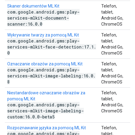
Skaner dokumentów ML Kit
Telefon,
com
.
google
.
android
.
gms:play-
tablet,
services-mlkit-document-
Android Go,
scanner:16
.
0
.
0
ChromeOS
Wykrywanie twarzy za pomocą ML Kit
Telefon,
com
.
google
.
android
.
gms:play-
tablet,
services-mlkit-face-detection:17
.
1
.
Android Go,
0
ChromeOS
Oznaczanie obrazów za pomocą ML Kit
Telefon,
com
.
google
.
android
.
gms:play-
tablet,
services-mlkit-image-labeling:16
.
0
.
Android Go,
8
ChromeOS
Niestandardowe oznaczanie obrazów za
Telefon,
pomocą ML Kit
tablet,
com
.
google
.
android
.
gms:play-
Android Go,
services-mlkit-image-labeling-
ChromeOS
custom:16
.
0
.
0-beta5
Rozpoznawanie języka za pomocą ML Kit
Telefon,
com
.
google
.
android
.
gms:play-
tablet,