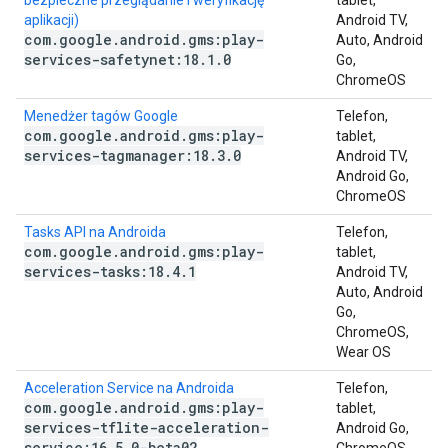
bezpieczne przeglądanie i weryfikację
tablet,
aplikacji)
Android TV,
com
.
google
.
android
.
gms:play-
Auto, Android
services-safetynet:18
.
1
.
0
Go,
ChromeOS
Menedżer tagów Google
Telefon,
com
.
google
.
android
.
gms:play-
tablet,
services-tagmanager:18
.
3
.
0
Android TV,
Android Go,
ChromeOS
Tasks API na Androida
Telefon,
com
.
google
.
android
.
gms:play-
tablet,
services-tasks:18
.
4
.
1
Android TV,
Auto, Android
Go,
ChromeOS,
Wear OS
Acceleration Service na Androida
Telefon,
com
.
google
.
android
.
gms:play-
tablet,
services-tflite-acceleration-
Android Go,
service:16
.
5
.
0-beta02