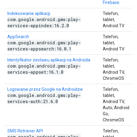
Firebase
.
Indeksowanie aplikacji
Telefon,
com
.
google
.
android
.
gms:play-
tablet,
services-appindex:16
.
2
.
0
Android TV
AppSearch
Telefon,
com
.
google
.
android
.
gms:play-
tablet,
services-appsearch:16
.
0
.
1
Android TV
Identyfikator zestawu aplikacji na Androida
Telefon,
com
.
google
.
android
.
gms:play-
tablet,
services-appset:16
.
1
.
0
Android TV,
ChromeOS
Logowanie przez Google na Androidzie
Telefon,
com
.
google
.
android
.
gms:play-
tablet,
services-auth:21
.
6
.
0
Android TV,
Auto, Android
Go,
ChromeOS
SMS Retriever API
Telefon,
com
.
google
.
android
.
gms:play-