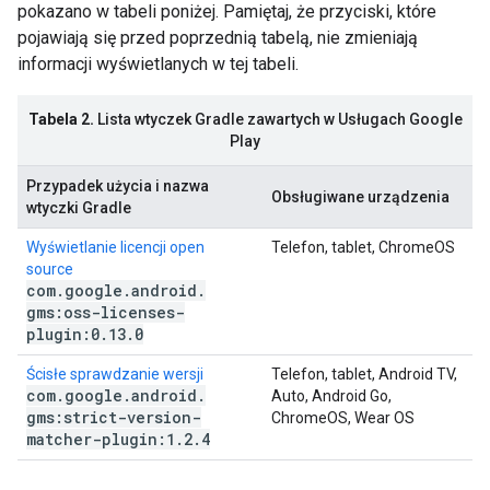
pokazano w tabeli poniżej. Pamiętaj, że przyciski, które
pojawiają się przed poprzednią tabelą, nie zmieniają
informacji wyświetlanych w tej tabeli.
Tabela 2.
Lista wtyczek Gradle zawartych w Usługach Google
Play
Przypadek użycia i nazwa
Obsługiwane urządzenia
wtyczki Gradle
Wyświetlanie licencji open
Telefon, tablet, ChromeOS
source
com
.
google
.
android
.
gms:oss-licenses-
plugin:0
.
13
.
0
Ścisłe sprawdzanie wersji
Telefon, tablet, Android TV,
com
.
google
.
android
.
Auto, Android Go,
gms:strict-version-
ChromeOS, Wear OS
matcher-plugin:1
.
2
.
4