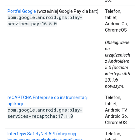
28).
Portfel Google
(wcześniej Google Pay dla kart)
Telefon,
com
.
google
.
android
.
gms:play-
tablet,
services-pay:16
.
5
.
0
Android Go,
ChromeOS
Obsługiwane
na
urządzeniach
z Androidem
5.0 (poziom
interfejsu API
20) lub
nowszym.
reCAPTCHA Enterprise do instrumentacji
Telefon,
aplikacji
tablet,
com
.
google
.
android
.
gms:play-
Android TV,
services-recaptcha:17
.
1
.
0
Android Go,
ChromeOS
Interfejsy SafetyNet API (obejmują
Telefon,