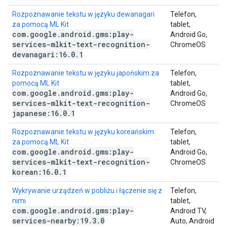
Rozpoznawanie tekstu w języku dewanagari
Telefon,
za pomocą ML Kit
tablet,
com
.
google
.
android
.
gms:play-
Android Go,
services-mlkit-text-recognition-
ChromeOS
devanagari:16
.
0
.
1
Rozpoznawanie tekstu w języku japońskim za
Telefon,
pomocą ML Kit
tablet,
com
.
google
.
android
.
gms:play-
Android Go,
services-mlkit-text-recognition-
ChromeOS
japanese:16
.
0
.
1
Rozpoznawanie tekstu w języku koreańskim
Telefon,
za pomocą ML Kit
tablet,
com
.
google
.
android
.
gms:play-
Android Go,
services-mlkit-text-recognition-
ChromeOS
korean:16
.
0
.
1
Wykrywanie urządzeń w pobliżu i łączenie się z
Telefon,
nimi
tablet,
com
.
google
.
android
.
gms:play-
Android TV,
services-nearby:19
.
3
.
0
Auto, Android