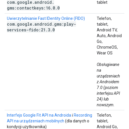
com
.
google
.
android
.
tablet
gms:contactkeys:16
.
0
.
0
Uwierzytelnianie Fast IDentity Online (FIDO)
Telefon,
com
.
google
.
android
.
gms:play-
tablet,
services-fido:21
.
3
.
0
Android TV,
Auto, Android
Go,
ChromeOS,
Wear OS
Obsługiwane
na
urządzeniach
z Androidem
7.0 (poziom
interfejsu API
24) lub
nowszym.
Interfejs Google Fit API na Androida
i
Recording
Telefon,
API na urządzeniach mobilnych
(dla danych o
tablet,
kondycji użytkownika)
Android Go,