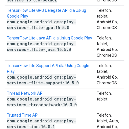
ChromeOS
TensorFlow Lite GPU Delegate API dla Usług
Telefon,
Google Play
tablet,
com
.
google
.
android
.
gms:play-
Android Go,
services-tflite-gpu:16
.
5
.
0
ChromeOS
TensorFlow Lite Java API dla Usług Google Play
Telefon,
com
.
google
.
android
.
gms:play-
tablet,
services-tflite-java:16
.
5
.
0
Android Go,
ChromeOS
TensorFlow Lite Support API dla Usług Google
Telefon,
Play
tablet,
com
.
google
.
android
.
gms:play-
Android Go,
services-tflite-support:16
.
5
.
0
ChromeOS
Thread Network API
Telefon,
com
.
google
.
android
.
gms:play-
tablet
services-threadnetwork:16
.
3
.
0
Trusted Time API
Telefon,
com
.
google
.
android
.
gms:play-
tablet, Auto,
services-time:16
.
0
.
1
Android Go,