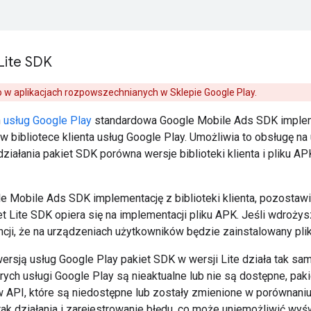
Lite SDK
ko w aplikacjach rozpowszechnianych w Sklepie Google Play.
h
usług Google Play
standardowa
Google Mobile Ads SDK
implem
 w bibliotece klienta usług Google Play. Umożliwia to obsługę n
iałania pakiet SDK porówna wersje biblioteki klienta i pliku AP
le Mobile Ads SDK
implementację z biblioteki klienta, pozostawia
t Lite SDK opiera się na implementacji pliku APK. Jeśli wdroży
cji, że na urządzeniach użytkowników będzie zainstalowany pli
ersją usług Google Play pakiet SDK w wersji Lite działa tak sa
rych usługi Google Play są nieaktualne lub nie są dostępne, pak
 API, które są niedostępne lub zostały zmienione w porównaniu
ak działania i zarejestrowanie błędu, co może uniemożliwić wyśw