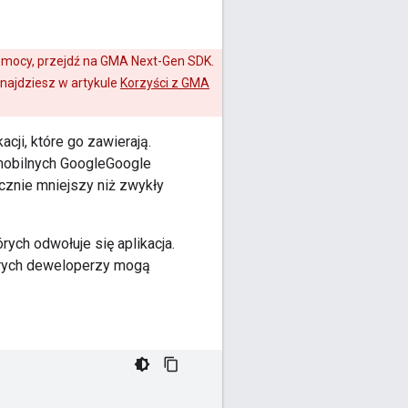
omocy, przejdź na
GMA Next-Gen SDK
.
 znajdziesz w artykule
Korzyści z
GMA
cji, które go zawierają.
mobilnych Google
Google
cznie mniejszy niż zwykły
ych odwołuje się aplikacja.
tórych deweloperzy mogą