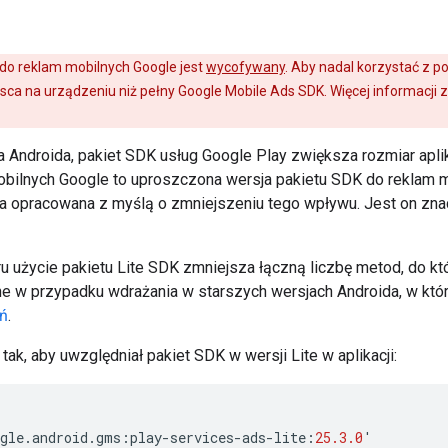
K do reklam mobilnych Google jest
wycofywany
. Aby nadal korzystać z p
sca na urządzeniu niż pełny
Google Mobile Ads SDK
. Więcej informacji
a Androida, pakiet SDK usług Google Play zwiększa rozmiar aplika
obilnych Google to uproszczona wersja pakietu SDK do reklam 
ła opracowana z myślą o zmniejszeniu tego wpływu. Jest on zna
 użycie pakietu Lite SDK zmniejsza łączną liczbę metod, do któr
ne w przypadku wdrażania w starszych wersjach Androida, w k
ań
.
tak, aby uwzględniał pakiet SDK w wersji Lite w aplikacji:
gle
.
android
.
gms
:
play
-
services
-
ads
-
lite
:
25.3.0
'