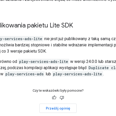
ikowania pakietu Lite SDK
y-services-ads-lite
nie jest już publikowany z taką samą cz
możliwia bardziej stopniowe i stabilne wdrażanie implementacji 
j co 3 wersje pakietu SDK.
zarówno od
play-services-ads-lite
w wersji 24.0.0 lub starsze
zej, podczas kompilacji aplikacji występuje błąd
Duplicate cl
tów
play-services-ads
lub
play-services-ads-lite
.
Czy te wskazówki były pomocne?
Prześlij opinię