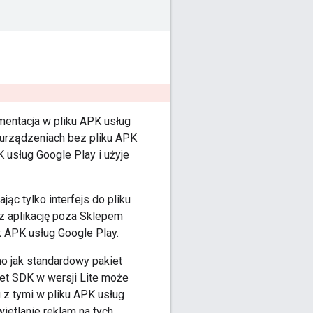
entacja w pliku APK usług
a urządzeniach bez pliku APK
K usług Google Play i użyje
jąc tylko interfejs do pliku
sz aplikację poza Sklepem
k APK usług Google Play.
mo jak standardowy pakiet
iet SDK w wersji Lite może
 z tymi w pliku APK usług
ietlanie reklam na tych