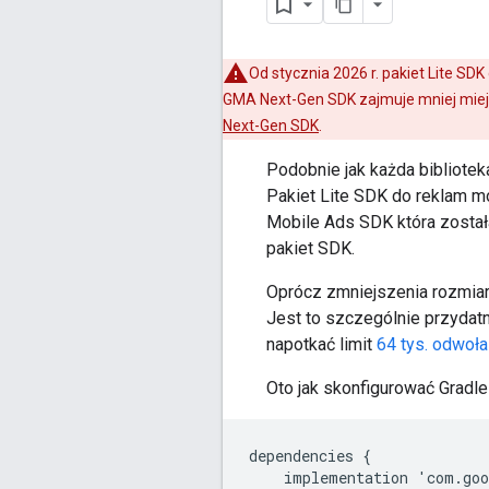
Od stycznia 2026 r. pakiet Lite SD
GMA Next-Gen SDK
zajmuje mniej miej
Next-Gen SDK
.
Podobnie jak każda bibliotek
Pakiet Lite SDK do reklam m
Mobile Ads SDK
która zosta
pakiet SDK.
Oprócz zmniejszenia rozmiaru
Jest to szczególnie przydat
napotkać limit
64 tys. odwoł
Oto jak skonfigurować Gradle 
dependencies
{
implementation
'
com
.
goo