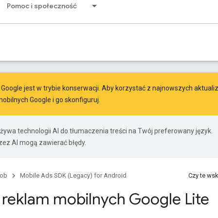
Pomoc i społeczność
oogle jest w trybie konserwacji. Aby korzystać z najnowszych aktualizac
mobilnych Google
i go skonfiguruj.
żywa technologii AI do tłumaczenia treści na Twój preferowany język.
ez AI mogą zawierać błędy.
ob
Mobile Ads SDK (Legacy) for Android
Czy te ws
 reklam mobilnych Google Lite