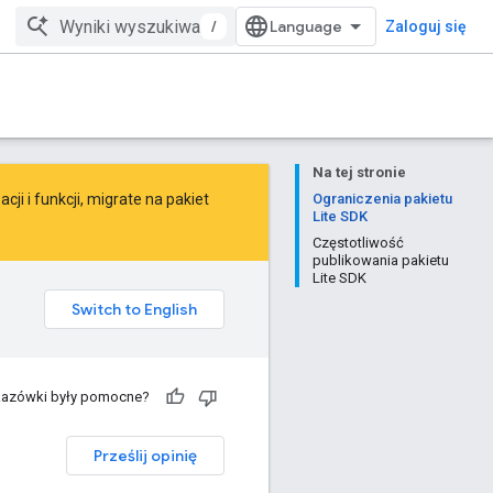
/
Zaloguj się
Na tej stronie
ji i funkcji,
migrate
na
pakiet
Ograniczenia pakietu
Lite SDK
Częstotliwość
publikowania pakietu
Lite SDK
kazówki były pomocne?
Prześlij opinię