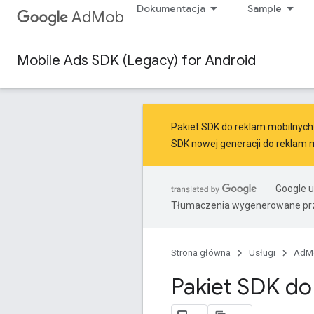
Dokumentacja
Sample
AdMob
Mobile Ads SDK (Legacy) for Android
Pakiet SDK do reklam mobilnych G
SDK nowej generacji do reklam 
Google u
Tłumaczenia wygenerowane prz
Strona główna
Usługi
AdM
Pakiet SDK do