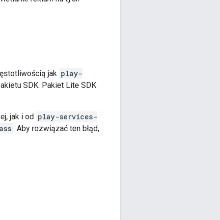
ęstotliwością jak
play-
pakietu SDK. Pakiet Lite SDK
j, jak i od
play-services-
ass
. Aby rozwiązać ten błąd,