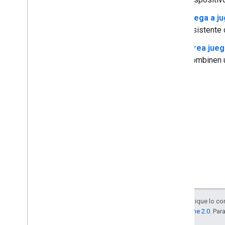
Llega a j
Asistente 
Crea jueg
combinen u
Salvo que se indique lo con
la
licencia Apache 2.0
. Par