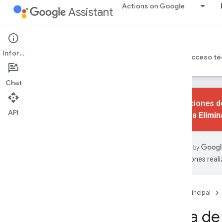
Actions on Google
Assistant
Games
Información
Página principal
Guía de diseño de juegos
Acceso té
Chat
Las acciones de
API
consulta
Elimi
Descripción general
Crea contenido para pantallas
inteligentes
traducciones real
Llegue a jugadores nuevos
Crea juegos geniales
Lecciones aprendidas
Página principal
Guía de