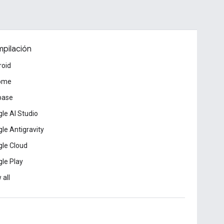
pilación
roid
ome
base
le AI Studio
le Antigravity
le Cloud
le Play
 all