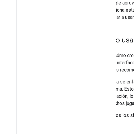
de Google aprove
proporciona esta
comenzar a usar
Cómo usar
Sabes cómo crear
Google, interfac
prácticas recom
Esta guía se enf
plataforma. Esto
conversación, lo
con muchos jug
Usaremos los sig