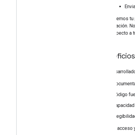
Envi
Revisaremos tu p
participación. 
con respecto a tu
Beneficio
Los desarrollado
Documentac
Código fu
Capacidad 
Elegibilid
Solicita acceso 