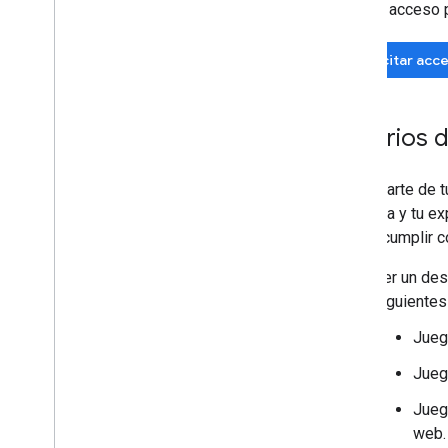
Solicita acceso 
Solicitar acc
Criterios 
Como parte de t
empresa y tu exp
debes cumplir co
Ser un des
siguientes
Jueg
Jueg
Jueg
web.