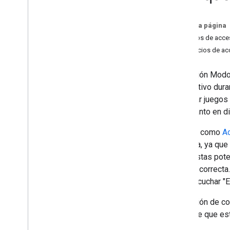
En esta página
Criterios de acc
Beneficios de a
La función Modo 
dispositivo dura
compilar juegos
juego tanto en d
Juegos como
Ad
continua, ya qu
respuestas poten
palabra correct
para escuchar "E
La función de co
antes de que es