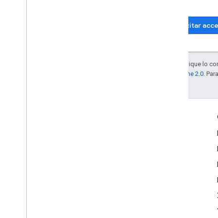
Google.
Solicitar acc
Salvo que se indique lo con
la
licencia Apache 2.0
. Par
Interactúa
Google Developer Program
Google Developer Groups
Google Developer Experts
Accelerators
Google Cloud & NVIDIA