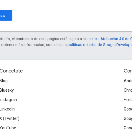
eso
trario, el contenido de esta página está sujeto a la
licencia Atribución 4.0 d
a obtener más información, consulta las
políticas del sitio de Google Develop
Conéctate
Com
Blog
And
Bluesky
Chr
Instagram
Fire
LinkedIn
Goog
X (Twitter)
Goog
YouTube
Goog