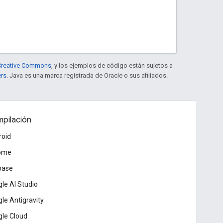
e Creative Commons
, y los ejemplos de código están sujetos a
ers
. Java es una marca registrada de Oracle o sus afiliados.
pilación
roid
ome
base
le AI Studio
le Antigravity
le Cloud