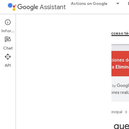
Actions on Google
Assistant
Games
Información
Página principal
Guía de diseño de juegos
Acceso té
Chat
Las acciones de
API
consulta
Elimi
Descripción general
Solicitar acceso
traducciones real
Página principal
Haz que