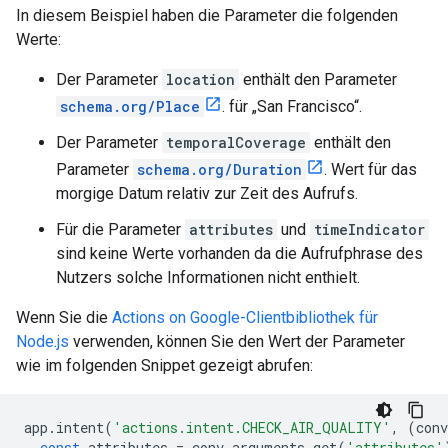
In diesem Beispiel haben die Parameter die folgenden
Werte:
Der Parameter
location
enthält den Parameter
schema.org/Place
. für „San Francisco“.
Der Parameter
temporalCoverage
enthält den
Parameter
schema.org/Duration
. Wert für das
morgige Datum relativ zur Zeit des Aufrufs.
Für die Parameter
attributes
und
timeIndicator
sind keine Werte vorhanden da die Aufrufphrase des
Nutzers solche Informationen nicht enthielt.
Wenn Sie die
Actions on Google-Clientbibliothek für
Node.js
verwenden, können Sie den Wert der Parameter
wie im folgenden Snippet gezeigt abrufen:
app
.
intent
(
'actions.intent.CHECK_AIR_QUALITY'
,
(
conv
const
attributes
=
conv
.
arguments
.
get
(
'attributes'