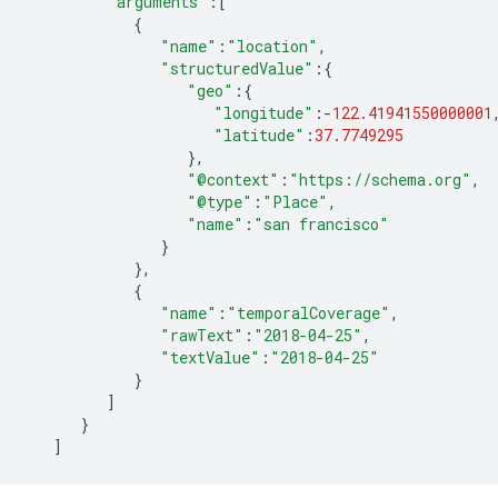
"arguments"
:
[
{
"name"
:
"location"
,
"structuredValue"
:
{
"geo"
:
{
"longitude"
:-
122.41941550000001
"latitude"
:
37.7749295
},
"@context"
:
"https://schema.org"
,
"@type"
:
"Place"
,
"name"
:
"san francisco"
}
},
{
"name"
:
"temporalCoverage"
,
"rawText"
:
"2018-04-25"
,
"textValue"
:
"2018-04-25"
}
]
}
]