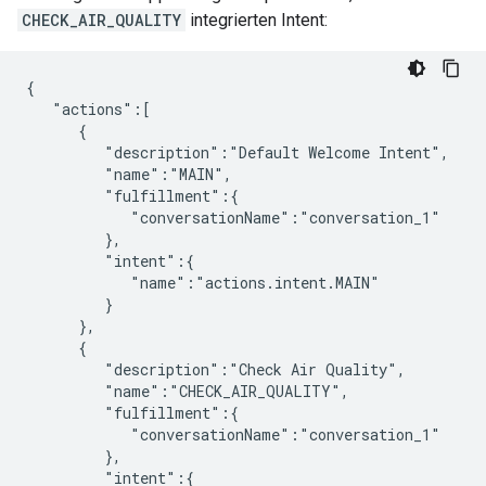
CHECK_AIR_QUALITY
integrierten Intent:
{

   "actions":[

      {

         "description":"Default Welcome Intent",

         "name":"MAIN",

         "fulfillment":{

            "conversationName":"conversation_1"

         },

         "intent":{

            "name":"actions.intent.MAIN"

         }

      },

      {

         "description":"Check Air Quality",

         "name":"CHECK_AIR_QUALITY",

         "fulfillment":{

            "conversationName":"conversation_1"

         },

         "intent":{
