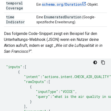
temporal
schema
.
org
/
Duration
Ein
-Objekt.
Coverage
time
Enumerated
Duration
Eine
(Google-
Indicator
spezifische Erweiterung).
Das folgende Code-Snippet zeigt ein Beispiel für den
Unterhaltungs-Webhook (JSON) wenn ein Nutzer deine
Aktion aufruft, indem er sagt:
„Wie ist die Luftqualität in in
San Francisco?“
:
"inputs"
:
[
{
"intent"
:
"actions.intent.CHECK_AIR_QUALITY
"rawInputs"
:
[
{
"inputType"
:
"VOICE"
,
"query"
:
"what is the air quality in s
}
],