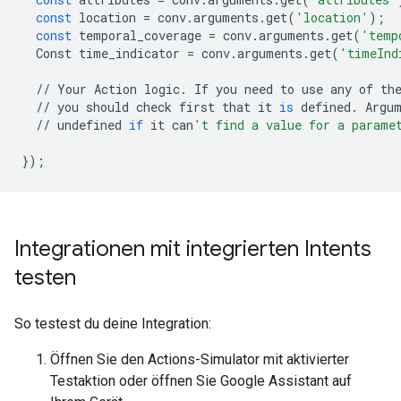
const
location
=
conv
.
arguments
.
get
(
'location'
);
const
temporal_coverage
=
conv
.
arguments
.
get
(
'temp
Const
time_indicator
=
conv
.
arguments
.
get
(
'timeInd
//
Your
Action
logic
.
If
you
need
to
use
any
of
th
//
you
should
check
first
that
it
is
defined
.
Argu
//
undefined
if
it
can
't find a value for a parame
});
Integrationen mit integrierten Intents
testen
So testest du deine Integration:
Öffnen Sie den Actions-Simulator mit aktivierter
Testaktion oder öffnen Sie Google Assistant auf