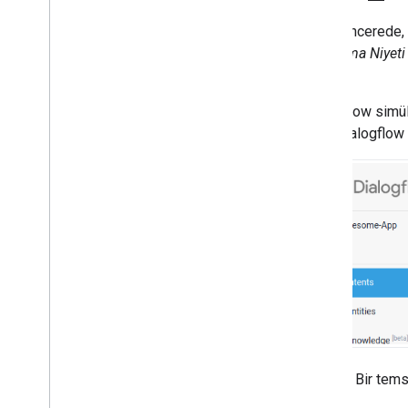
Orta pencerede, a
Karşılama Niyeti
eşleşir.
Dialogflow simül
tanır. Dialogflo
Şekil 1
. Bir tem