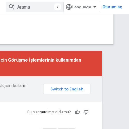
/
Oturum aç
için
Görüşme İşlemlerinin kullanımdan
ojisini kullanır.
Bu size yardımcı oldu mu?