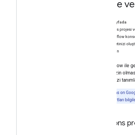
Proje ve
İstek karşılama oluşturun
Dialogflow ile oluşturma
Bu sayfada
Actions SDK ile geliştirme
Actions projesi v
Yanıtlar
Dialogflow kons
Yardımcılar
İlk niyetinizi oluş
Görüşmedeki verileri kaydetme
Deneyin
Çıkışlar ve yedekler
Belirli yüzeyleri kapsayacak şekilde
Dialogflow ile g
kapsam
Projenizin olmas
İstek karşılamayı dağıtma
İşleminizi tanıml
Test
Not:
Actions on Google
Testlerle ilgili en iyi uygulamalar
İlgili hizmet şartları bilgil
Actions simülatörüne genel bakış
Dağıtma ve yönetme
Actions pr
Lansman öncesi yapılacaklar listesi
Sürüm oluşturma