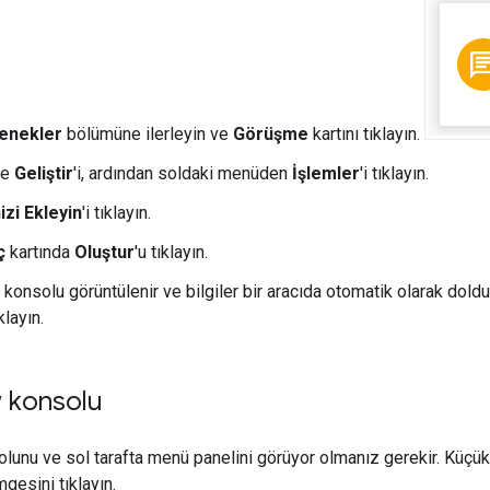
enekler
bölümüne ilerleyin ve
Görüşme
kartını tıklayın.
de
Geliştir
'i, ardından soldaki menüden
İşlemler
'i tıklayın.
izi Ekleyin
'i tıklayın.
ç
kartında
Oluştur
'u tıklayın.
konsolu görüntülenir ve bilgiler bir aracıda otomatik olarak dold
klayın.
w konsolu
lunu ve sol tarafta menü panelini görüyor olmanız gerekir. Küçük
gesini tıklayın.