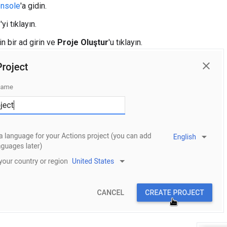
onsole
'a gidin.
e
'yi tıklayın.
in bir ad girin ve
Proje Oluştur
'u tıklayın.