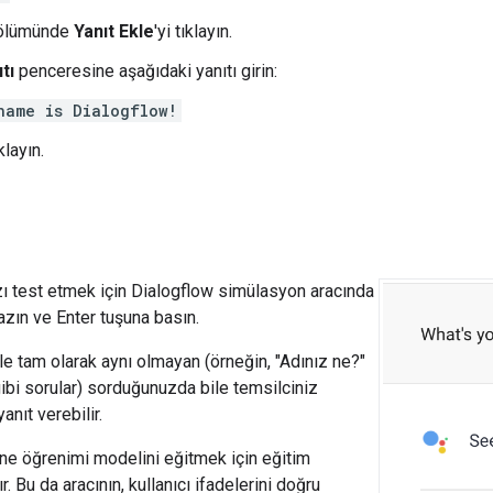
ölümünde
Yanıt Ekle
'yi tıklayın.
tı
penceresine aşağıdaki yanıtı girin:
name is Dialogflow!
ıklayın.
ı test etmek için Dialogflow simülasyon aracında
azın ve Enter tuşuna basın.
yle tam olarak aynı olmayan (örneğin, "Adınız ne?"
gibi sorular) sorduğunuzda bile temsilciniz
nıt verebilir.
ne öğrenimi modelini eğitmek için eğitim
ır. Bu da aracının, kullanıcı ifadelerini doğru