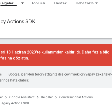
Belgeler
Topluluk
Destek
Daha fazla
acy Actions SDK
ri 13 Haziran 2023'te kullanımdan kaldırıldı. Daha fazla bilgi 
fasına göz atın.
Google, içerikleri tercih ettiğiniz dile çevirmek için yapay zeka teknol
rinde hata olabilir.
er
Google Assistant
Belgeler
Conversational Actions
 legacy Actions SDK