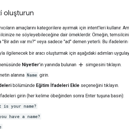
izi oluşturun
nıcıların amaçlarını kategorilere ayırmak için intent'leri kullanır. 
ilcinize ne söyleyebileceğine dair örneklerdir. Örneğin, temsilcin
 "Bir adın var mı?" veya sadece "ad" demen yeterli. Bu ifadelerin 
a ilgilenecek bir aracı oluşturmak için aşağıdaki adımları uygulay
add
menüsünde
Niyetler
'in yanında bulunan
simgesini tıklayın.
etin alanına
Name
girin.
deleri
bölümünde
Eğitim İfadeleri Ekle
seçeneğini tıklayın.
ifadeleri girin (her kelime öbeğinden sonra Enter tuşuna basın):
t is your name?
you have a name?
e