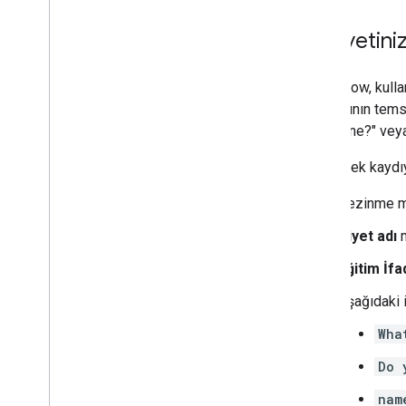
İlk niyetin
Dialogflow, kulla
kullanıcının tems
"Adınız ne?" veya
Bu destek kaydıyl
Gezinme 
Niyet adı
m
Eğitim İfa
Aşağıdaki 
Wha
Do 
nam