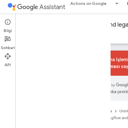
Actions on Google
Assistant
Conversational Actions
Dialogflow and leg
Bilgi
Rehberler
Referans
Örnekler
Sözlük
Sohbet
Konuşma İşlemle
API
kaldırılması
say
Temel seviye
Genel bakış
Amaçlar ve çağrı
Yapay zeka çevirile
Dialogflow ile Sipariş Karşılama
Genel bakış
Proje ve Dialogflow aracısı
Ana Sayfa
Ürünl
oluşturma
Dialogflow and
Actions SDK'sı ile sipariş karşılama
Görüşme tasarımı