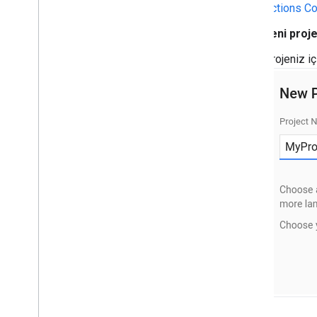
Actions C
Projenizi gönderme
Actions Console'a genel bakış
Yeni proj
Yerelleştirme
Projeniz iç
Daha fazla özellik ekleme
Etkileşimli Tuval
Kullanıcı etkileşimi
Hesap bağlama
İşlemler