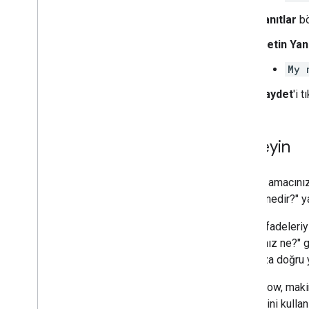
Yanıtlar
b
Metin Yanı
My 
Kaydet
'i t
Deneyin
Yeni
Ad
amacınız
"Adınız nedir?" y
Eğitim ifadeleri
ve "Adınız ne?" 
sorunuza doğru ya
Dialogflow, maki
ifadelerini kullan