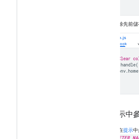
如要清除先前儲存
Node.js
// Clear co
app
.
handle
(
conv
.
home
});
在提示中
您可以在
提示
中
PARAMETER_NA