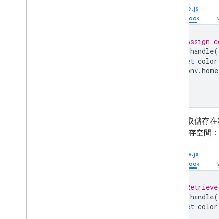
Node.js
// Assign c
app
.
handle
(
let
color
conv
.
home
});
如要存取儲存在家
在家 儲存空間
Node.js
// Retrieve
app
.
handle
(
let
color
});