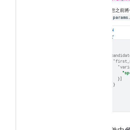
例如，您之前將
$home.params
JSON
{
"candidat
"first_
"vari
"sp
}]
}
}]
}