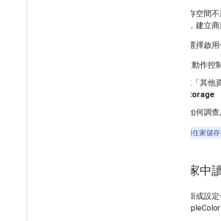
使用者參與
家用儲存空間不屬
帳戶連結
的功能，建立商
本地化
交易
您必須選擇啟用
權限
在動作控
部署及管理
在「其他
正式發布前檢查清單
Storage
提交專案
，瞭解如何調查
Actions 主控台總覽
注意：
使用住家儲存空
其他工作流程
Dialogflow
舊版動作 SDK
在住家中
如要更新或設定
「exampleC