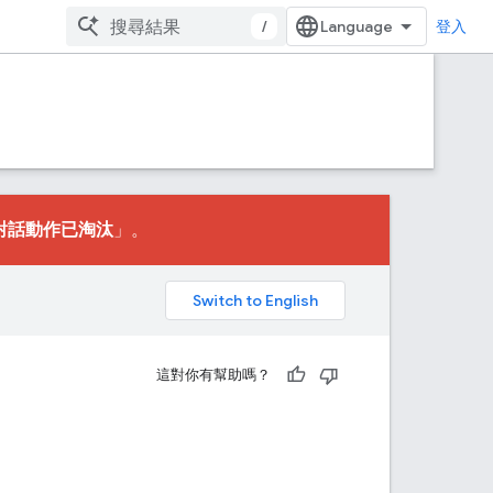
/
登入
對話動作已淘汰
」。
。
這對你有幫助嗎？