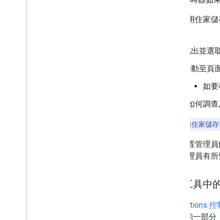
針對使用住家儲存
存：
找出並選
捲動至頁
如要
，瞭解如何調查
注意：
清除住家儲存
如果裝置管理員
結構管理員有所
模擬工具中
使用
Action
Graph 的