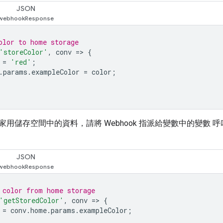
JSON
olor to home storage
'storeColor'
,
conv
=>
{
=
'red'
;
.
params
.
exampleColor
=
color
;
用儲存空間中的資料，請將 Webhook 指派給變數中的變數 呼叫。
：
JSON
 color from home storage
'getStoredColor'
,
conv
=>
{
=
conv
.
home
.
params
.
exampleColor
;