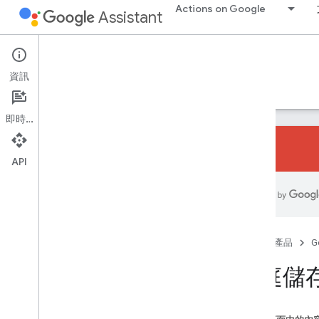
Actions on Google
Assistant
Conversational Actions
資訊
指南
參考資料
程式碼研究室
範例
即時通訊
API
開始使用
總覽
快速入門
首頁
產品
G
基礎知識
家庭儲
動作
意圖
類型