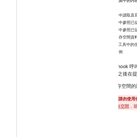
這個頁面中的內
場景
限制
提示
在住家中讀取及
在提示中參照已
建構
在條件中參照已
總覽
住家儲存空間資
Actions 專案
模擬工具中的
叫用模型
互動範例
對話模型
Webhook
在 Webhoo
互動式畫布
作可以 之後在
儲存空間
總覽
家用儲存空間的
工作階段儲存
使用者儲存空間
重要事項：請勿使用
家庭儲存空間
改用
使用者儲存空間
，
測試
NLU 最佳做法
限制
新增其他功能