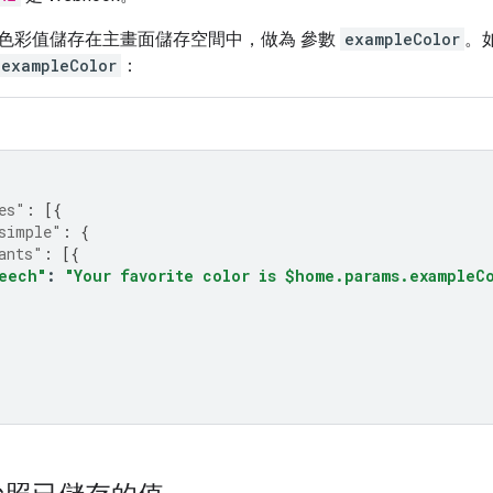
色彩值儲存在主畫面儲存空間中，做為 參數
exampleColor
。
.exampleColor
：
es"
:
[{
simple"
:
{
ants"
:
[{
eech"
:
"Your favorite color is $home.params.exampleC