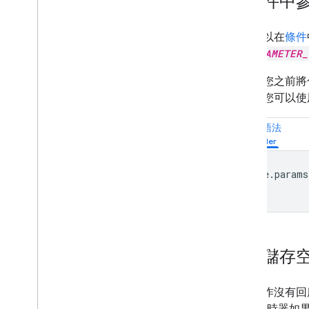
在條件中
您也可以在
條件
中
PARAMETER_
例如，您之前將
件中，您可以
條件語法
home.params
住家儲存
如果動作沒有回應
90 天計時器如