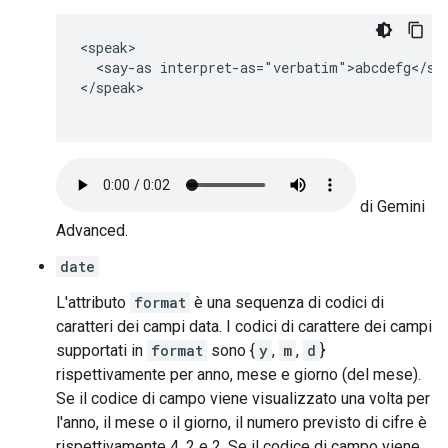
<speak>

  <say-as interpret-as="verbatim">abcdefg</say
</speak>

di Gemini
Advanced.
date
L'attributo
format
è una sequenza di codici di
caratteri dei campi data. I codici di carattere dei campi
supportati in
format
sono {
y
,
m
,
d
}
rispettivamente per anno, mese e giorno (del mese).
Se il codice di campo viene visualizzato una volta per
l'anno, il mese o il giorno, il numero previsto di cifre è
rispettivamente 4, 2 e 2. Se il codice di campo viene