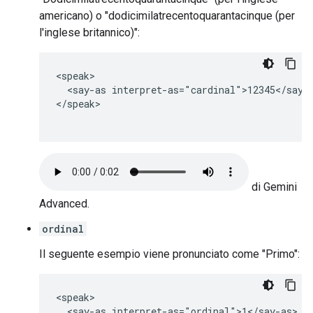
americano) o "dodicimilatrecentoquarantacinque (per
l'inglese britannico)":
<speak>

  <say-as interpret-as="cardinal">12345</say-a
</speak>

di Gemini
Advanced.
ordinal
Il seguente esempio viene pronunciato come "Primo":
<speak>

  <say-as interpret-as="ordinal">1</say-as>
