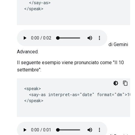
  </say-as>

</speak>

di Gemini
Advanced.
Il seguente esempio viene pronunciato come "Il 10
settembre":
<speak>

  <say-as interpret-as="date" format="dm">10-9
</speak>
