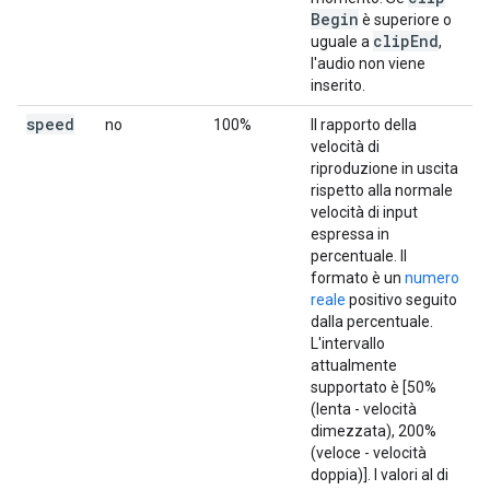
Begin
è superiore o
clip
End
uguale a
,
l'audio non viene
inserito.
speed
no
100%
Il rapporto della
velocità di
riproduzione in uscita
rispetto alla normale
velocità di input
espressa in
percentuale. Il
formato è un
numero
reale
positivo seguito
dalla percentuale.
L'intervallo
attualmente
supportato è [50%
(lenta - velocità
dimezzata), 200%
(veloce - velocità
doppia)]. I valori al di