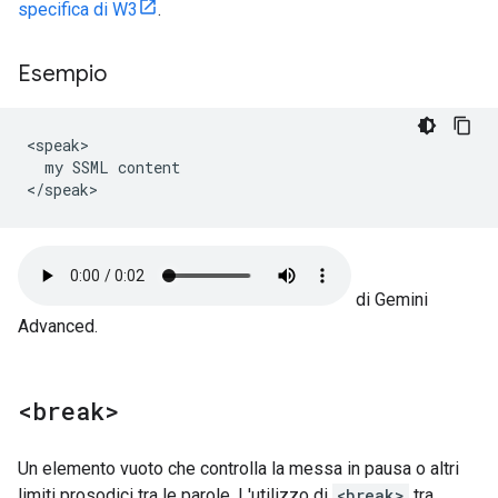
specifica di W3
.
Esempio
<speak>

  my SSML content

</speak>
di Gemini
Advanced.
<break>
Un elemento vuoto che controlla la messa in pausa o altri
limiti prosodici tra le parole. L'utilizzo di
<break>
tra