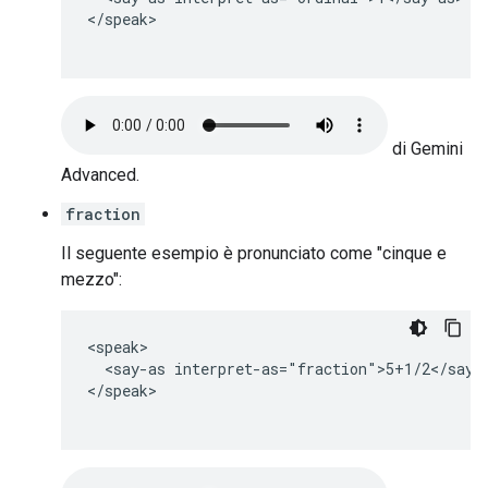
</speak>

di Gemini
Advanced.
fraction
Il seguente esempio è pronunciato come "cinque e
mezzo":
<speak>

  <say-as interpret-as="fraction">5+1/2</say-a
</speak>
