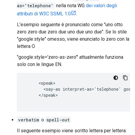
as='telephone'
nella nota WG
dei valori degli
attributi di W3C SSML 1.0
.
L'esempio seguente è pronunciato come "uno otto
zero zero due zero due uno due uno due". Se lo stile
"google:style" omesso, viene enunciato lo zero con la
lettera O.
"google:style='zero-as-zero'" attualmente funziona
solo con le lingue EN.
      <speak>

        <say-as interpret-as='telephone' googl
      </speak>

verbatim
o
spell-out
Il seguente esempio viene scritto lettera per lettera: