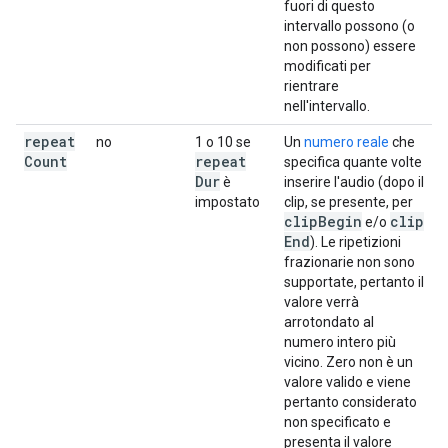
fuori di questo
intervallo possono (o
non possono) essere
modificati per
rientrare
nell'intervallo.
repeat
no
1 o 10 se
Un
numero reale
che
Count
repeat
specifica quante volte
Dur
è
inserire l'audio (dopo il
impostato
clip, se presente, per
clip
Begin
clip
e/o
End
). Le ripetizioni
frazionarie non sono
supportate, pertanto il
valore verrà
arrotondato al
numero intero più
vicino. Zero non è un
valore valido e viene
pertanto considerato
non specificato e
presenta il valore