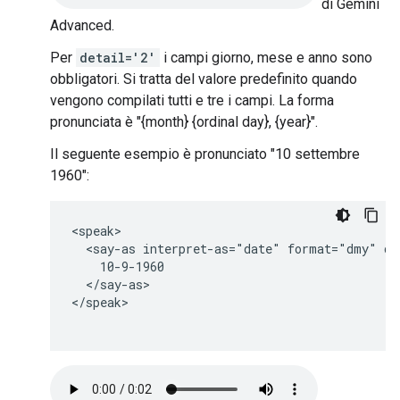
di Gemini
Advanced.
Per
detail='2'
i campi giorno, mese e anno sono
obbligatori. Si tratta del valore predefinito quando
vengono compilati tutti e tre i campi. La forma
pronunciata è "{month} {ordinal day}, {year}".
Il seguente esempio è pronunciato "10 settembre
1960":
<speak>

  <say-as interpret-as="date" format="dmy" det
    10-9-1960

  </say-as>

</speak>
