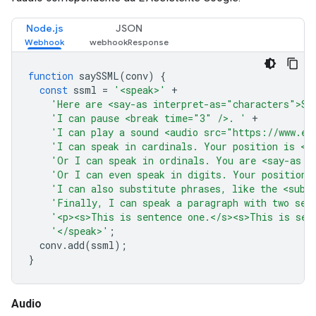
Node.js
JSON
function
saySSML
(
conv
)
{
const
ssml
=
'<speak>'
+
'Here are <say-as interpret-as="characters">SS
'I can pause <break time="3" />. '
+
'I can play a sound <audio src="https://www.ex
'I can speak in cardinals. Your position is <s
'Or I can speak in ordinals. You are <say-as i
'Or I can even speak in digits. Your position 
'I can also substitute phrases, like the <sub 
'Finally, I can speak a paragraph with two sen
'<p><s>This is sentence one.</s><s>This is sen
'</speak>'
;
conv
.
add
(
ssml
);
}
Audio