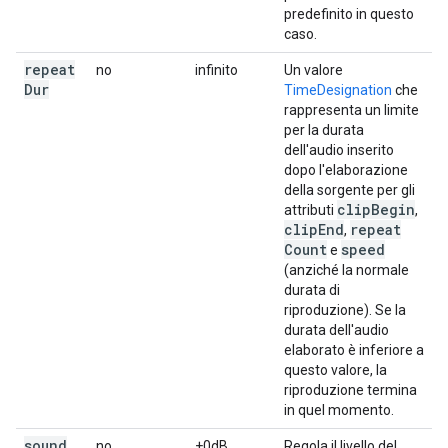
predefinito in questo
caso.
repeat
no
infinito
Un valore
Dur
TimeDesignation
che
rappresenta un limite
per la durata
dell'audio inserito
dopo l'elaborazione
della sorgente per gli
clip
Begin
attributi
,
clip
End
repeat
,
Count
speed
e
(anziché la normale
durata di
riproduzione). Se la
durata dell'audio
elaborato è inferiore a
questo valore, la
riproduzione termina
in quel momento.
sound
no
+0dB
Regola il livello del