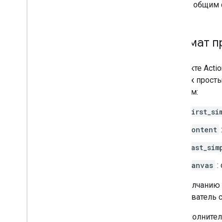
действий
тем же общим 
Формат п
В проекте Act
до двух прост
образом:
first_si
content
last_sim
canvas
:
По умолчанию 
пользователь с
Вы дополнител