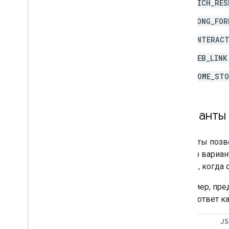
RICH_RES
LONG_FOR
INTERACT
WEB_LINK
HOME_STO
Варианты
Варианты позв
один из вариа
ответы, когда
Например, пре
тот же ответ 
ЯМЛ
J