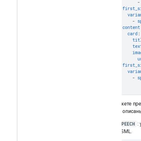
-
first_s
varia
-
s
content
card
:
tit
tex
ima
u
-
first_s
varia
-
s
Вы можете пре
списке описан
SPEECH
:
SSML.