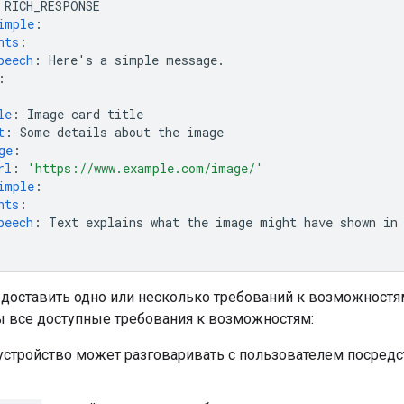
RICH_RESPONSE
imple
:
nts
:
peech
:
Here's a simple message.
:
le
:
Image card title
t
:
Some details about the image
ge
:
rl
:
'https://www.example.com/image/'
imple
:
nts
:
peech
:
Text explains what the image might have shown in
доставить одно или несколько требований к возможностя
ы все доступные требования к возможностям:
 устройство может разговаривать с пользователем посредс