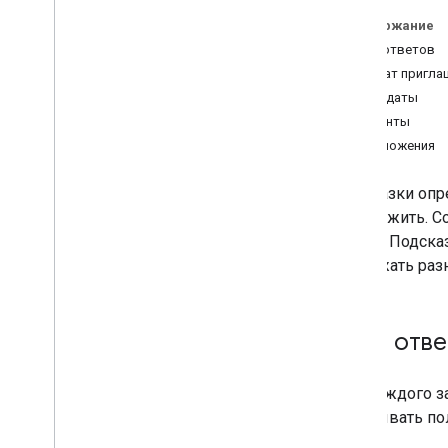
Сцены
Содержание
Подсказки
Типы ответов
Обзор
Формат пригла
Простой
Кандидаты
Богатый
Варианты
Выбор
Предложения
СМИ
SSML
Подсказки опр
Бета-функции SSML
продолжить. С
SSML-фонемы
сцены. Подска
содержать разн
Строить
Обзор
Действия проекты
Типы отве
Модели вызовов
Модели разговора
Вебхуки
Для каждого з
Интерактивный холст
показывать по
Хранилище