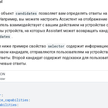
ы
 объект
candidates
позволяет вам определять ответы на
 Например, вы можете настроить Ассистент на отображение
атель взаимодействует с вашим действием на устройстве 
ы устройств, на которых Assistant может возвращать канд
dates
.
м ниже примере свойство
selector
содержит информацию 
рвом кандидате, отправляются пользователям на устройств
веты. Второй кандидат содержит подсказки для пользоват
ечевые ответы.
SON
r
:
ce_capabilities
:
abilities
: