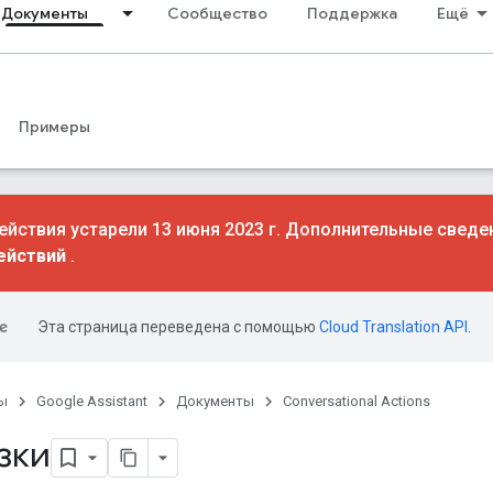
Документы
Сообщество
Поддержка
Ещё
Примеры
йствия устарели 13 июня 2023 г. Дополнительные сведе
ействий
.
Эта страница переведена с помощью
Cloud Translation API
.
ы
Google Assistant
Документы
Conversational Actions
зки