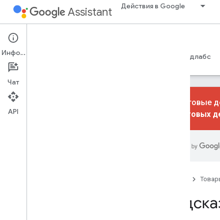
Действия в Google
Assistant
Conversational Actions
Информация
Руководства
Справочные руководства
Кодлабс
Чат
Диалоговые де
API
диалоговых д
Начало работы
Обзор
Быстрый старт
Основы
Главная
Товар
Действия
Подска
Намерения
Типы