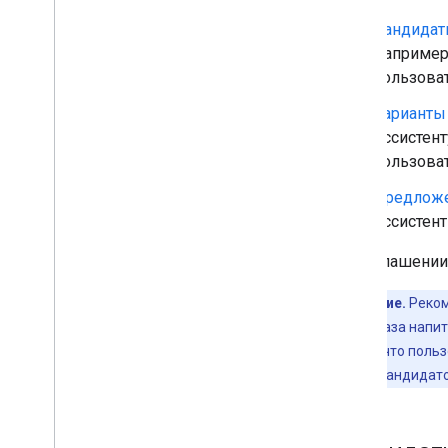
Кандида
Например,
пользова
Варианты
Ассистен
пользова
Предлож
Ассистент
В приглашении 
Примечание.
Реком
варианты заказа напи
гарантирует, что поль
используйте кандидато