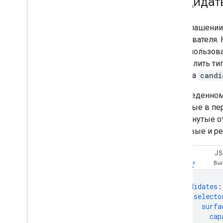
Кандидат
В приглашении
пользователя.
когда пользов
определить тип
объекта
candi
В приведенно
заданные в пе
развернутые от
текстовые и р
ЯМЛ
J
candidates
:
-
selecto
surfa
cap