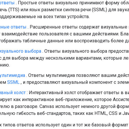
ответы
. Простые ответы визуально принимают форму обла
речь (TTS) или язык разметки синтеза речи (SSML) для зв
оддерживаемые на всех типах устройств.
ные ответы
. Расширенные ответы содержат визуальные
 взаимодействие пользователя с вашими действиями. Бл
тображать табличные данные или воспроизводить более д
изуального выбора
. Ответы визуального выбора предост
с для выбора между несколькими вариантами, которые лег
нию.
ультимедиа
. Ответы мультимедиа позволяют вашим дейс
чем
SSML
, и предоставляют визуальный компонент с элем
ивный холст
: Интерактивный холст отображает ответы в 
рует как интерактивное веб-приложение, которое Ассисте
елю в разговоре. Canvas использует немного другой форм
льную гибкость веб-стандартов, таких как HTML, CSS и Java
 типов ответов использует один и тот же базовый формат