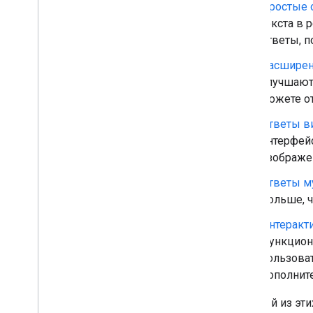
Простые 
Тестирование
текста в 
Лучшие практики НЛУ
ответы, п
Добавить больше функций
Расширен
Вовлеченность пользователей
улучшают
Связывание аккаунта
можете о
Локализация
Ответы в
Транзакции
интерфей
Разрешения
изображе
Развертывание и управление
Ответы м
Контрольные списки перед
дольше, 
запуском
Отправьте свой проект
Интеракт
Обзор консоли действий
функциони
пользоват
Другие рабочие процессы
дополните
Dialogflow
Каждый из этих
Устаревший пакет SDK для