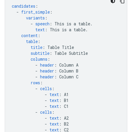
candidates
:
-
first_simple
:
variants
:
-
speech
:
This is a table.
text
:
This is a table.
content
:
table
:
title
:
Table Title
subtitle
:
Table Subtitle
columns
:
-
header
:
Column A
-
header
:
Column B
-
header
:
Column C
rows
:
-
cells
:
-
text
:
A1
-
text
:
B1
-
text
:
C1
-
cells
:
-
text
:
A2
-
text
:
B2
-
text
:
C2