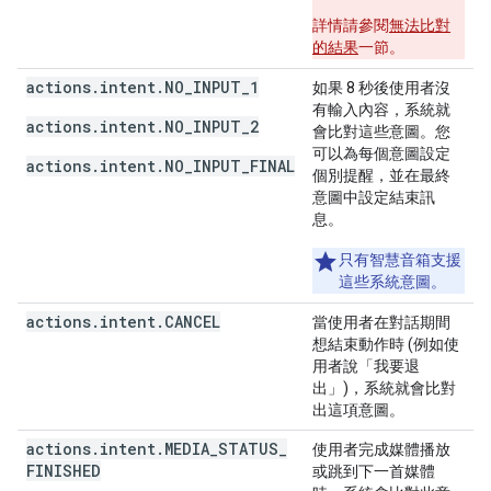
詳情請參閱
無法比對
的結果
一節。
actions.intent.NO_INPUT_1
如果 8 秒後使用者沒
有輸入內容，系統就
actions.intent.NO_INPUT_2
會比對這些意圖。您
可以為每個意圖設定
actions.intent.NO_INPUT_FINAL
個別提醒，並在最終
意圖中設定結束訊
息。
只有智慧音箱支援
這些系統意圖。
actions
.
intent
.
CANCEL
當使用者在對話期間
想結束動作時 (例如使
用者說「我要退
出」
)，系統就會比對
出這項意圖。
actions
.
intent
.
MEDIA
_
STATUS
_
使用者完成媒體播放
FINISHED
或跳到下一首媒體