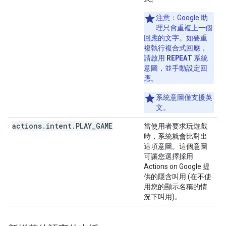
注意：
Google 助
理只會重複上一個
回應的文字。如要重
複執行複合式回應，
REPEAT
請啟用
系統
意圖，並手動設定回
應。
系統意圖僅支援英
文。
actions
.
intent
.
PLAY
_
GAME
當使用者要求玩遊戲
時，系統就會比對出
這項意圖。這個意圖
可讓您選擇採用
Actions on Google 提
供的隱含叫用 (在不使
用您的顯示名稱的情
況下叫用)。