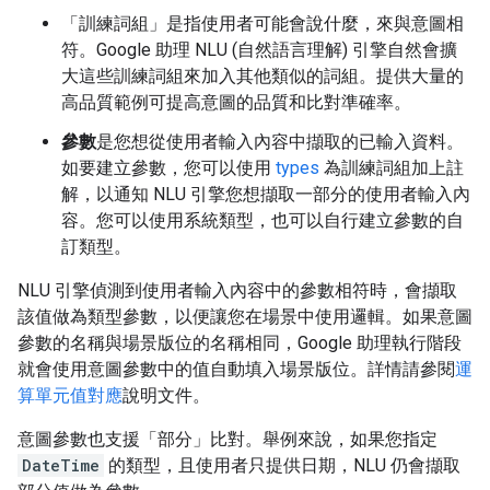
「訓練詞組」
是指使用者可能會說什麼，來與意圖相
符。Google 助理 NLU (自然語言理解) 引擎自然會擴
大這些訓練詞組來加入其他類似的詞組。提供大量的
高品質範例可提高意圖的品質和比對準確率。
參數
是您想從使用者輸入內容中擷取的已輸入資料。
如要建立參數，您可以使用
types
為訓練詞組加上註
解，以通知 NLU 引擎您想擷取一部分的使用者輸入內
容。您可以使用系統類型，也可以自行建立參數的自
訂類型。
NLU 引擎偵測到使用者輸入內容中的參數相符時，會擷取
該值做為類型參數，以便讓您在場景中使用邏輯。如果意圖
參數的名稱與場景版位的名稱相同，Google 助理執行階段
就會使用意圖參數中的值自動填入場景版位。詳情請參閱
運
算單元值對應
說明文件。
意圖參數也支援「部分」比對。舉例來說，如果您指定
DateTime
的類型，且使用者只提供日期，NLU 仍會擷取