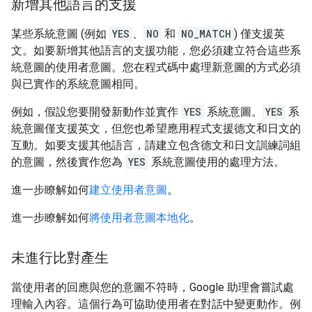
新增其他語言的支援
某些系統意圖 (例如
YES
、
NO
和
NO_MATCH
) 僅支援英
文。如要新增其他語言的支援功能，您必須建立符合這些系
統意圖的使用者意圖。您在程式碼中處理新意圖的方式必須
與已實作的系統意圖相同。
例如，假設您要開發新動作並實作
YES
系統意圖。
YES
系
統意圖僅支援英文，但您也希望應用程式支援德文和日文的
互動。如要支援其他語言，請建立包含德文和日文訓練詞組
的意圖，然後實作您為
YES
系統意圖使用的處理方法。
進一步瞭解如何
建立使用者意圖
。
進一步瞭解如何
將使用者意圖本地化
。
未進行比對產生
當使用者的回應與您的意圖不符時，Google 助理會嘗試處
理輸入內容。這個行為可協助使用者在對話中變更動作。例