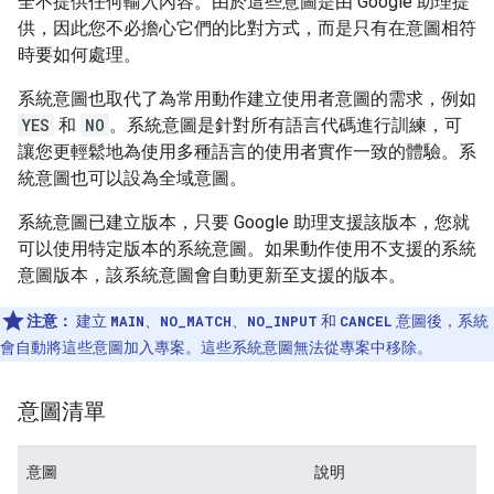
全不提供任何輸入內容。由於這些意圖是由 Google 助理提
供，因此您不必擔心它們的比對方式，而是只有在意圖相符
時要如何處理。
系統意圖也取代了為常用動作建立使用者意圖的需求，例如
YES
和
NO
。系統意圖是針對所有語言代碼進行訓練，可
讓您更輕鬆地為使用多種語言的使用者實作一致的體驗。系
統意圖也可以設為全域意圖。
系統意圖已建立版本，只要 Google 助理支援該版本，您就
可以使用特定版本的系統意圖。如果動作使用不支援的系統
意圖版本，該系統意圖會自動更新至支援的版本。
注意：
建立
MAIN
、
NO_MATCH
、
NO_INPUT
和
CANCEL
意圖後，系統
會自動將這些意圖加入專案。這些系統意圖無法從專案中移除。
意圖清單
意圖
說明