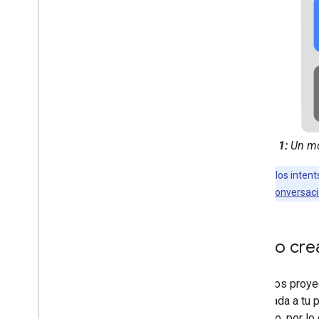
Figura 1:
Un mod
Nota:
Solo los intent
tu
modelo de conversac
Cómo crear
Todos los proye
de entrada a tu 
proyecto, por lo