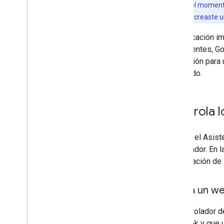
Nota:
Por el momento
uso implícito si creaste 
La invocación im
coincidentes, Go
invocación para 
adecuado.
Controla l
Cuando el Asiste
controlador. En 
combinación de l
Activa un w
Tu controlador d
webhook y que un