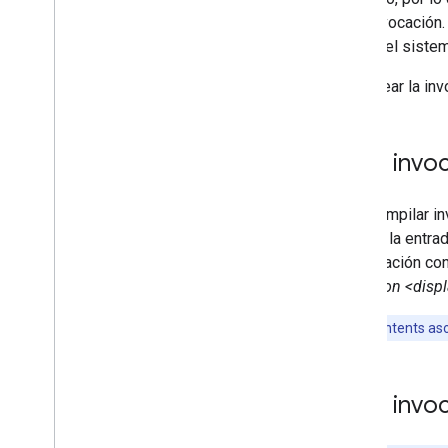
esta invocación.
intent del sist
Para crear la inv
Crea invoc
Para compilar in
definen la entra
combinación con 
habla con <displ
Nota:
Los intents as
Crea invoc