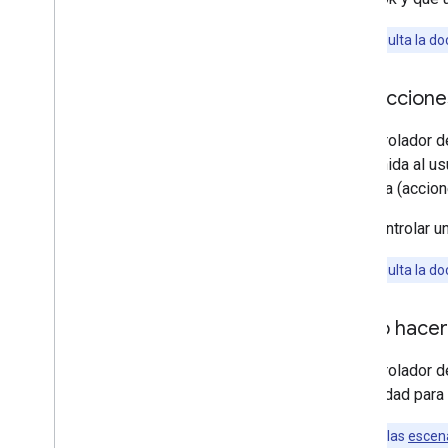
Nota:
Consulta la d
Instruccione
Tu controlador d
bienvenida al us
necesita (accion
Para controlar u
Nota:
Consulta la d
Cómo hacer 
Tu controlador d
flexibilidad para
Nota:
Mira las
escen