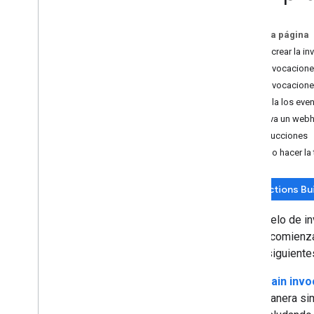
Escenas
Mensajes
En esta página
Cómo crear la in
Crea
Crea invocacione
Descripción general
Crea invocacione
Proyectos de acciones
Controla los eve
Modelos de invocación
Activa un web
Descripción general
Instrucciones
Invocación principal
Cómo hacer la 
Invocaciones de vínculos directos
Intents integrados
Modelos de conversación
Actions Bu
Webhooks
Un modelo de in
Lienzo interactivo
acción, comienza
Almacenamiento
de las siguient
Prueba
Prácticas recomendadas para la CLN
Main invo
manera sim
Cómo agregar más funciones