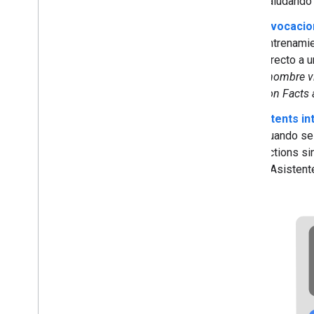
saludando 
Participación del usuario
Vinculación de las cuentas
Invocacio
Localización
entrenamie
Transacciones
directo a 
Permisos
<nombre vi
con Facts 
Implementa y administra
Intents i
Listas de tareas previas al lanzamiento
Cuando se 
Envía tu proyecto
Actions si
Descripción general de la Consola
y Asistent
de Actions
Otros flujos de trabajo
Dialogflow
SDK de Actions heredado