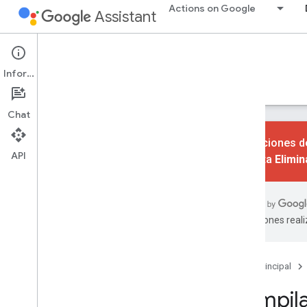
Actions on Google
Assistant
Conversational Actions
Información
Guías
Referencia
Codelabs
Muestras
Chat
Las acciones de
API
consulta
Elimi
Primeros pasos
Descripción general
Inicio rápido
traducciones real
Aspectos básicos
Acciones
Página principal
Intents
Compila
Tipos