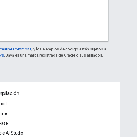
e Creative Commons
, y los ejemplos de código están sujetos a
ers
. Java es una marca registrada de Oracle o sus afiliados.
pilación
roid
ome
base
le AI Studio