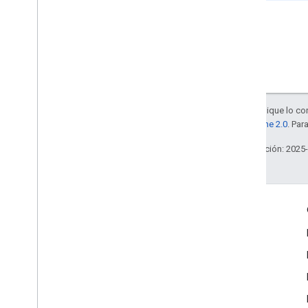
Salvo que se indique lo con
la
licencia Apache 2.0
. Par
Última actualización: 2025
Más información
Google Assistant
¿Por qué crear contenido para Asistente?
Cómo funciona Asistente de Google
Directorio de Asistente