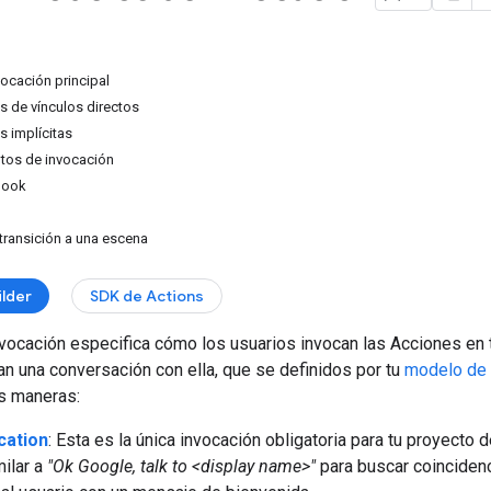
vocación principal
s de vínculos directos
s implícitas
ntos de invocación
hook
transición a una escena
ilder
SDK de Actions
vocación especifica cómo los usuarios invocan las Acciones en 
n una conversación con ella, que se definidos por tu
modelo de 
es maneras:
cation
: Esta es la única invocación obligatoria para tu proyecto
ilar a
"Ok Google, talk to <display name>"
para buscar coincidenc