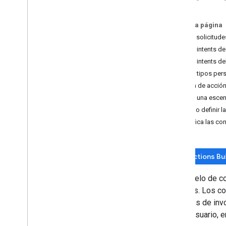
Escenas
Mensajes
En esta página
Define solicitude
Crea
Crea intents de
Descripción general
Crea intents de
Proyectos de acciones
Crea tipos per
Modelos de invocación
Lógica de acción
Modelos de conversación
Crea una esce
Webhooks
Cómo definir l
Lienzo interactivo
Verifica las co
Almacenamiento
Prueba
Prácticas recomendadas para la CLN
Actions Bu
Cómo agregar más funciones
Un modelo de co
Participación del usuario
usuarios. Los c
Vinculación de las cuentas
Después de invoc
Localización
con el usuario, 
Transacciones