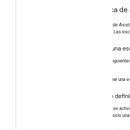
Lógica de 
La CLN de Asiste
escena. Las esc
Crea una es
En las siguiente
escena.
Para crear una e
Cómo definir
Cuando se activ
ejecuta solo una