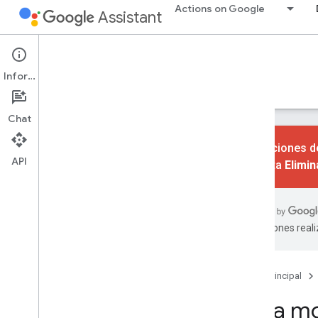
Actions on Google
Assistant
Conversational Actions
Información
Guías
Referencia
Codelabs
Muestras
Chat
Las acciones de
API
consulta
Elimi
Primeros pasos
Descripción general
Inicio rápido
traducciones real
Aspectos básicos
Acciones
Página principal
Intents
Crea mo
Tipos