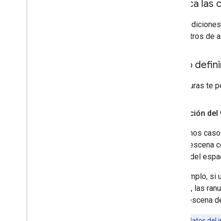
Verifica las
Las condiciones 
parámetros de al
Cómo definir
Las ranuras te p
Asignación del 
En muchos casos,
de una escena c
relleno del espa
Por ejemplo, si 
grande”
, las ra
si esa escena de
Nota:
Los datos del 