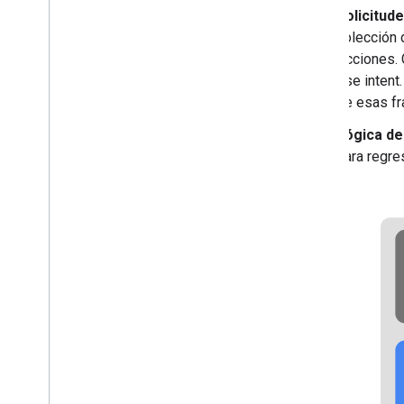
Permisos
Solicitude
colección 
Implementa y administra
Acciones. 
Listas de tareas previas al lanzamiento
ese intent
Envía tu proyecto
de esas fr
Descripción general de la Consola
de Actions
Lógica de
para regres
Otros flujos de trabajo
Dialogflow
SDK de Actions heredado