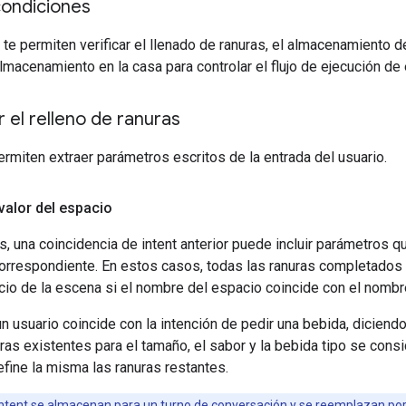
 condiciones
te permiten verificar el llenado de ranuras, el almacenamiento d
macenamiento en la casa para controlar el flujo de ejecución de
 el relleno de ranuras
ermiten extraer parámetros escritos de la entrada del usuario.
valor del espacio
 una coincidencia de intent anterior puede incluir parámetros qu
orrespondiente. En estos casos, todas las ranuras completados p
cio de la escena si el nombre del espacio coincide con el nombre
un usuario coincide con la intención de pedir una bebida, diciend
nuras existentes para el tamaño, el sabor y la bebida tipo se con
fine la misma las ranuras restantes.
intent se almacenan para un turno de conversación y se reemplazan por l