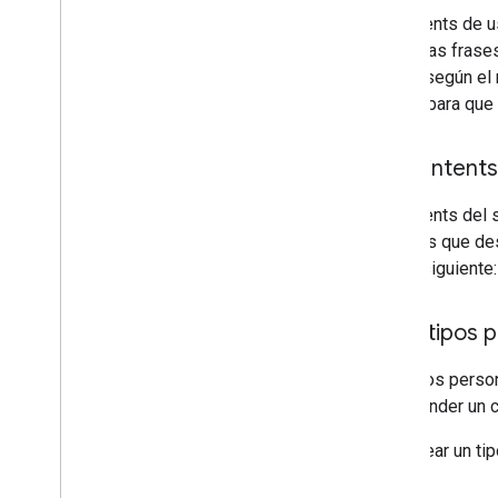
Los intents de u
usa estas frases
con un según el 
Action, para que
Crea intents
Los intents del
usuarios que des
haz lo siguiente:
Crea tipos 
Los tipos person
comprender un c
Para crear un ti