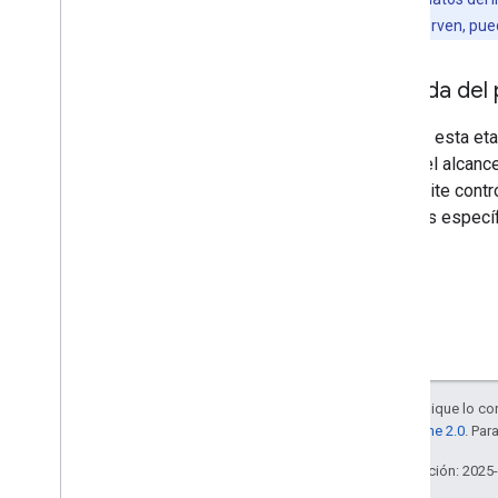
datos se conserven, pue
Entrada del
Durante esta eta
definir el alcan
te permite contr
escenas específ
Salvo que se indique lo con
la
licencia Apache 2.0
. Par
Última actualización: 2025