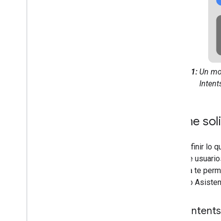
Figura 1:
Un mod
Intent
Define sol
Para definir lo 
tipos de usuario
sistema te perm
acción o Asisten
Crea intents