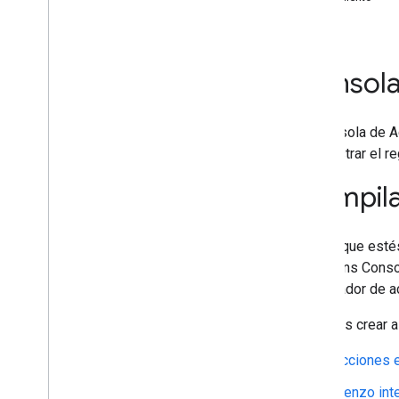
Implementar
Información del directorio
Consola
Cómo preparar el lanzamiento
Libera tu acción
Acciones para familias
La Consola de Ac
Políticas y condiciones
administrar el r
Compila
Desarrollar
Verificación de marca
Localizar
Ya sea que estés
Análisis y estado
la Actions Conso
compilador de a
¿Quieres crear a
Acciones 
Lienzo int