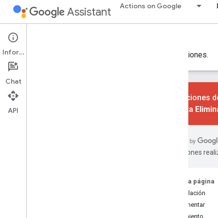
Actions on Google
Assistant
Actions console
Información
Crea, administra e implementa tus proyectos de acciones.
Chat
Las acciones de
consulta
Elimi
API
Aprende
Descripción general
IU de Console
traducciones real
Compilación
Proyectos de acciones
En esta página
Compilador de Actions
Compilación
Simulador
Implementar
Servicios de Firebase
Crecimiento