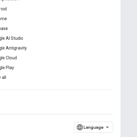
roid
ome
base
le AI Studio
le Antigravity
le Cloud
le Play
 all