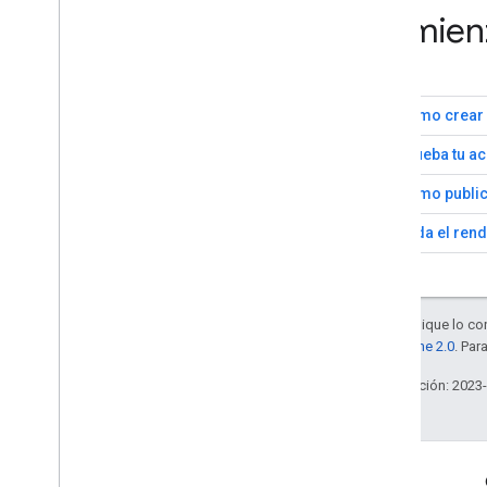
Comienz
1
Cómo crear 
2
Prueba tu a
3
Cómo public
4
Mida el ren
Salvo que se indique lo con
la
licencia Apache 2.0
. Par
Última actualización: 2023
Más información