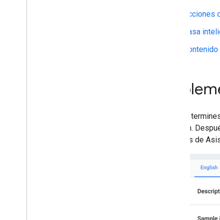
Acciones 
Casa intel
Contenido
Implem
Cuando termines 
prueben. Después
usuarios de Asi