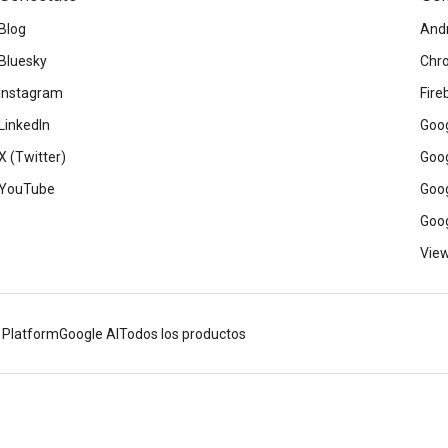
Blog
And
Bluesky
Chr
Instagram
Fire
LinkedIn
Goog
X (Twitter)
Goog
YouTube
Goog
Goog
View
 Platform
Google AI
Todos los productos