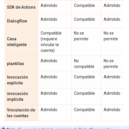
Admitido
Compatible
Admitido
SDK de Actions
Admitido
Compatible
Admitido
Dialogflow
Compatible
No se
No se
Casa
(requiere
permite
permite
inteligente
vincular la
cuenta)
Admitido
No
No se
plantillas
compatible
permite
Admitido
Compatible
Admitido
Invocación
explícita
Admitido
Compatible
Admitido
invocación
implícita
Admitido
Compatible
Admitido
Vinculación de
las cuentas