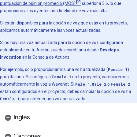
puntuación de opinión promedio (MOS)
superior a 3.6, lo que
proporciona a los oyentes una fidelidad de voz más alta.
Si están disponibles para la opción de voz que usas en tu proyecto,
aplicamos automáticamente las voces actualizadas.
Si no hay una voz actualizada para la opción de voz configurada
actualmente en tu Acción, puedes cambiarla desde
Develop >
Invocation
en la Consola de Actions.
Por ejemplo, solo proporcionamos una voz actualizada (
Female 1
)
para italiano. Si configuras
Female 1
en tu proyecto, cambiaremos
automáticamente la voz a Wavenet. Si
Male 1
,
Male 2
o
Female 2
están configurados en el proyecto, debes cambiar la opción de voz a
Female 1
para obtener una voz actualizada.
Inglés
Cantonés