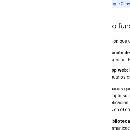
Nota:
Para que Canva
Cómo fun
Una acción que 
Acción de
usuarios.
App web:
usuarios d
Los usuarios que
para cumplir su 
de tu aplicación
Canvas
en el có
Bibliotec
comunicaci