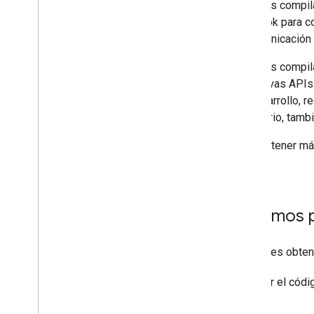
Si eliges compil
webhook para con
la comunicación
Si eliges compil
las nuevas APIs 
de desarrollo, r
necesario, tambi
Para obtener má
cliente
.
Próximos 
Si quieres obten
Para ver el códi