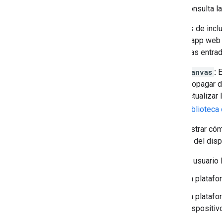
consulta l
Además de inclui
abrir tu app web
según las entrad
Canvas
:
E
propagar d
actualizar
biblioteca
Para ilustrar có
pantalla del dis
El usuario
La platafor
La platafo
dispositiv