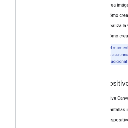
Cómo agregar más funciones
Crea imáge
Participación del usuario
Cómo crear
Vinculación de las cuentas
Localización
Realiza la
Transacciones
Cómo crea
Permisos
Nota:
Por el momento
Implementa y administra
educativas. Las acciones
Listas de tareas previas al lanzamiento
Espera tiempo adicional
Envía tu proyecto
Descripción general de la Consola
de Actions
Dispositiv
Otros flujos de trabajo
Dialogflow
Interactive Canv
SDK de Actions heredado
Pantallas 
Dispositiv