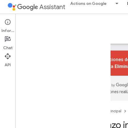
Actions on Google
Assistant
Conversational Actions
Información
Guías
Referencia
Codelabs
Muestras
Chat
Las acciones de
API
consulta
Elimi
Primeros pasos
Descripción general
Inicio rápido
traducciones real
Aspectos básicos
Acciones
Página principal
Intents
Lienzo i
Tipos