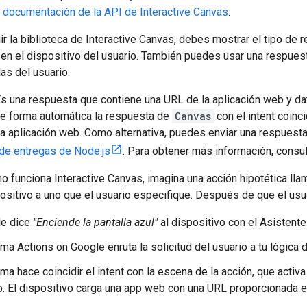
a
documentación de la API de Interactive Canvas
.
r la biblioteca de Interactive Canvas, debes mostrar el tipo de
 en el dispositivo del usuario. También puedes usar una respue
as del usuario.
s una respuesta que contiene una URL de la aplicación web y dat
e forma automática la respuesta de
Canvas
con el intent coinc
 la aplicación web. Como alternativa, puedes enviar una respuest
 de entregas de Node.js
. Para obtener más información, consu
mo funciona Interactive Canvas, imagina una acción hipotética ll
positivo a uno que el usuario especifique. Después de que el usuari
 le dice
"Enciende la pantalla azul"
al dispositivo con el Asistente
ma Actions on Google enruta la solicitud del usuario a tu lógica d
rma hace coincidir el intent con la escena de la acción, que acti
o. El dispositivo carga una app web con una URL proporcionada en