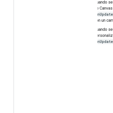
Cuando se 
de Canvas
onUpdate
con un cam
Cuando se 
personaliz
onUpdate