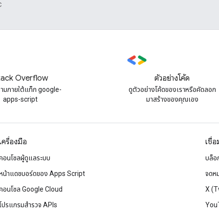
C
tack Overflow
ตัวอย่างโค้ด
ถามภายใต้แท็ก google-
ดูตัวอย่างโค้ดของเราหรือคัดลอก
apps-script
มาสร้างของคุณเอง
เครื่องมือ
เชื่
คอนโซลผู้ดูแลระบบ
บล็อ
หน้าแดชบอร์ดของ Apps Script
จดหม
คอนโซล Google Cloud
X (T
โปรแกรมสำรวจ APIs
You