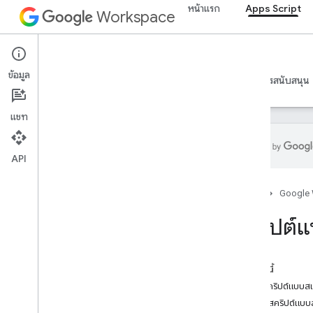
หน้าแรก
Apps Script
Workspace
Apps Script
ข้อมูล
ภาพรวม
คำแนะนำ
ข้อมูลอ้างอิง
ตัวอย่าง
การสนับสนุน
แชท
API
ภาพรวม
หน้าแรก
Google
แดชบอร์ด Apps Script
สคริปต์แ
สํารวจสภาพแวดล้อมในการพัฒนา
ซอฟต์แวร์
ในหน้านี้
รันไทม์ของ Apps Script
สร้างสคริปต์แบบส
เรียกใช้สคริปต์แบ
บริการของ Google และ API ภายนอก