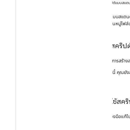
ใช้สคริปต์แบบสแต
ประเภทสคริปต์
สคริปต์แบบสแตนด์อ
แบบยืนรีด
ปรากฏ ในหมู่ไฟล
ผูกกับเอกสาร Google Workspace
ขยายการใช้งาน Google Workspace
สร้างสคริ
เมนู กล่องโต้ตอบ และแถบด้านข้าง
หากต้องการสร้างส
อินเทอร์เฟซผู้ใช้
นอกจากนี้ คุณยัง
Script
จัดเก็บและแสดงข้อมูล
การจัดการของผู้ดูแลระบบ
เรียกใช้สค
แปลงมาโคร VBA เป็น Apps Script
จากเครื่องมือแก้ไขส
ใช้ REST API