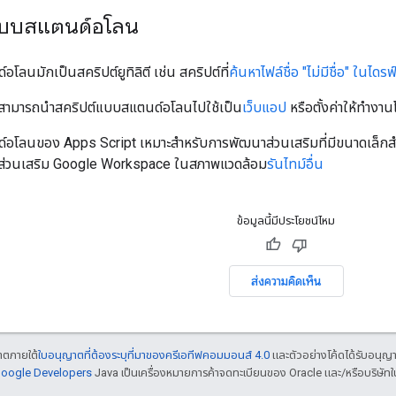
์แบบสแตนด์อโลน
โลนมักเป็นสคริปต์ยูทิลิตี เช่น สคริปต์ที่
ค้นหาไฟล์ชื่อ "ไม่มีชื่อ" ในไดรฟ
งสามารถนำสคริปต์แบบสแตนด์อโลนไปใช้เป็น
เว็บแอป
หรือตั้งค่าให้ทำงาน
อโลนของ Apps Script เหมาะสำหรับการพัฒนาส่วนเสริมที่มีขนาดเล็กสำ
ง ส่วนเสริม Google Workspace ในสภาพแวดล้อม
รันไทม์อื่น
ข้อมูลนี้มีประโยชน์ไหม
ส่งความคิดเห็น
ญาตภายใต้
ใบอนุญาตที่ต้องระบุที่มาของครีเอทีฟคอมมอนส์ 4.0
และตัวอย่างโค้ดได้รับอนุญ
 Google Developers
Java เป็นเครื่องหมายการค้าจดทะเบียนของ Oracle และ/หรือบริษัทใ