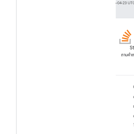
อัปเดตล่าสุด 2026-04-23 UT
บล็อก
S
อ่านบล็อกของนักพัฒนาซอฟต์แวร์
ถามคํา
Google Workspace
Google Workspace สําหรับนักพัฒนาซอฟต์แวร์
ภาพรวมของแพลตฟอร์ม
ผลิตภัณฑ์สําหรับนักพัฒนาซอฟต์แวร์
บันทึกประจำรุ่น
การสนับสนุนสำหรับนักพัฒนาซอฟต์แวร์