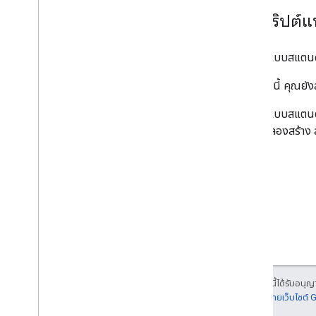
ใช้สคริปต
สคริปต์แบบสแตนด์อ
นอกจากนี้ คุณยั
สคริปต์แบบสแตนด์
ใหญ่ ให้ลองสร้า
เนื้อหาของหน้าเว็บนี้ได้รับอนุ
รายละเอียดที่
นโยบายเว็บไซต์