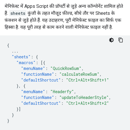
मेनिफ़ेस्ट में Apps Script की प्रॉपर्टी से जुड़े अन्य कॉम्पोनेंट शामिल होते
हैं.
sheets
कुंजी के तहत मौजूद फ़ील्ड, सीधे तौर पर Sheets के
फ़ंक्शन से जुड़े होते हैं. यह उदाहरण, पूरी मेनिफ़ेस्ट फ़ाइल का सिर्फ़ एक
हिस्सा है. यह पूरी तरह से काम करने वाली मेनिफ़ेस्ट फ़ाइल नहीं है.
{
...
"sheets"
:
{
"macros"
:
[{
"menuName"
:
"QuickRowSum"
,
"functionName"
:
"calculateRowSum"
,
"defaultShortcut"
:
"Ctrl+Alt+Shift+1"
},
{
"menuName"
:
"Headerfy"
,
"functionName"
:
"updateToHeaderStyle"
,
"defaultShortcut"
:
"Ctrl+Alt+Shift+2"
}]
}
}