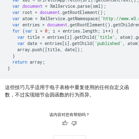
var
document
=
XmlService
.
parse
(
xml
);
var
root
=
document
.
getRootElement
();
var
atom
=
XmlService
.
getNamespace
(
'http://www.w3.
var
entries
=
document
.
getRootElement
().
getChildre
for
(
var
i
=
0
;
i
 < 
entries
.
length
;
i
++
)
{
var
title
=
entries
[
i
].
getChild
(
'title'
,
atom
).
g
var
date
=
entries
[
i
].
getChild
(
'published'
,
atom
array
.
push
([
title
,
date
]);
}
return
array
;
}
这些技巧几乎适用于电子表格中重复使用的任何自定义函
数，不过实现细节会因函数的行为而异。
该内容对您有帮助吗？