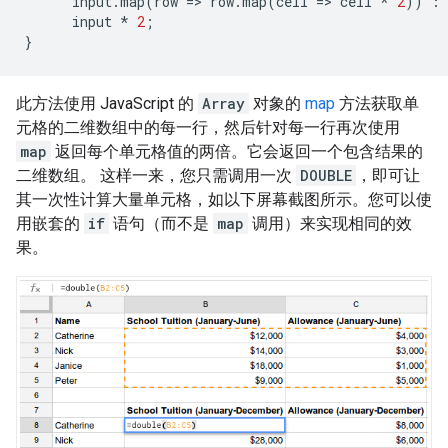
input
.
map
(
row
=
>
row
.
map
(
cell
=
>
cell
*
2
))
:
input
*
2
;
}
此方法使用 JavaScript 的
Array
对象的
map
方法获取单
元格的二维数组中的每一行，然后针对每一行再次使用
map
返回每个单元格值的两倍。它会返回一个包含结果的
二维数组。 这样一来，您只需调用一次
DOUBLE
，即可让
其一次性计算大量单元格，如以下屏幕截图所示。您可以使
用嵌套的
if
语句（而不是
map
调用）来实现相同的效
果。