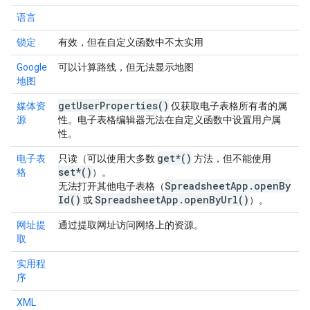
语言
锁定
有效，但在自定义函数中不太实用
Google
可以计算路线，但无法显示地图
地图
get
User
Properties(
)
媒体资
仅获取电子表格所有者的属
源
性。电子表格编辑器无法在自定义函数中设置用户属
性。
get*()
电子表
只读（可以使用大多数
方法，但不能使用
set*()
格
）。
Spreadsheet
App
.
open
By
无法打开其他电子表格（
Id(
)
Spreadsheet
App
.
open
By
Url(
)
或
）。
网址提
通过提取网址访问网络上的资源。
取
实用程
序
XML