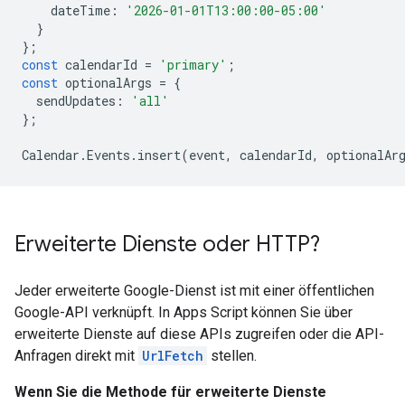
dateTime
:
'2026-01-01T13:00:00-05:00'
}
};
const
calendarId
=
'primary'
;
const
optionalArgs
=
{
sendUpdates
:
'all'
};
Calendar
.
Events
.
insert
(
event
,
calendarId
,
optionalAr
Erweiterte Dienste oder HTTP?
Jeder erweiterte Google-Dienst ist mit einer öffentlichen
Google-API verknüpft. In Apps Script können Sie über
erweiterte Dienste auf diese APIs zugreifen oder die API-
Anfragen direkt mit
UrlFetch
stellen.
Wenn Sie die Methode für erweiterte Dienste