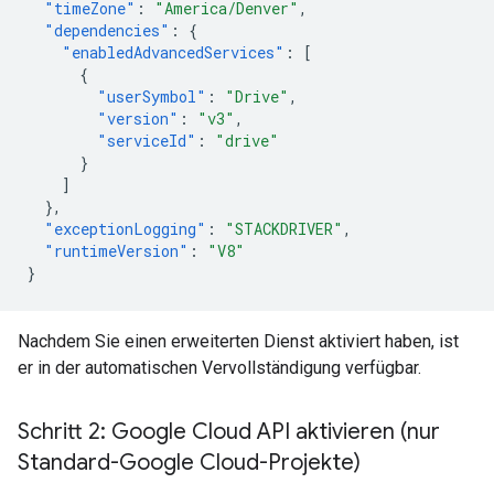
"timeZone"
:
"America/Denver"
,
"dependencies"
:
{
"enabledAdvancedServices"
:
[
{
"userSymbol"
:
"Drive"
,
"version"
:
"v3"
,
"serviceId"
:
"drive"
}
]
},
"exceptionLogging"
:
"STACKDRIVER"
,
"runtimeVersion"
:
"V8"
}
Nachdem Sie einen erweiterten Dienst aktiviert haben, ist
er in der automatischen Vervollständigung verfügbar.
Schritt 2: Google Cloud API aktivieren (nur
Standard-Google Cloud-Projekte)