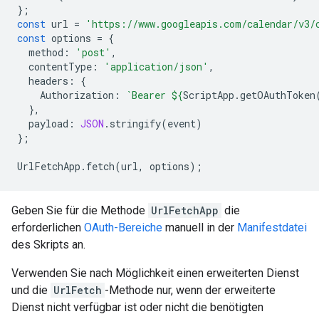
};
const
url
=
'https://www.googleapis.com/calendar/v3/
const
options
=
{
method
:
'post'
,
contentType
:
'application/json'
,
headers
:
{
Authorization
:
`Bearer 
${
ScriptApp
.
getOAuthToken
},
payload
:
JSON
.
stringify
(
event
)
};
UrlFetchApp
.
fetch
(
url
,
options
);
Geben Sie für die Methode
UrlFetchApp
die
erforderlichen
OAuth-Bereiche
manuell in der
Manifestdatei
des Skripts an.
Verwenden Sie nach Möglichkeit einen erweiterten Dienst
und die
UrlFetch
-Methode nur, wenn der erweiterte
Dienst nicht verfügbar ist oder nicht die benötigten