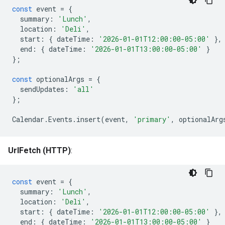
const
event
=
{
summary
:
'Lunch'
,
location
:
'Deli'
,
start
:
{
dateTime
:
'2026-01-01T12:00:00-05:00'
},
end
:
{
dateTime
:
'2026-01-01T13:00:00-05:00'
}
};
const
optionalArgs
=
{
sendUpdates
:
'all'
};
Calendar
.
Events
.
insert
(
event
,
'primary'
,
optionalArg
UrlFetch (HTTP)
:
const
event
=
{
summary
:
'Lunch'
,
location
:
'Deli'
,
start
:
{
dateTime
:
'2026-01-01T12:00:00-05:00'
},
end
:
{
dateTime
:
'2026-01-01T13:00:00-05:00'
}