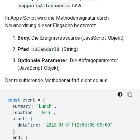
supportsAttachments
usw.
In Apps Script wird die Methodensignatur durch
Neuanordnung dieser Eingaben bestimmt:
Body
: Die Ereignisressource (JavaScript-Objekt).
Pfad
:
calendarId
(String).
Optionale Parameter
: Die Abfrageparameter
(JavaScript-Objekt).
Der resultierende Methodenaufruf sieht so aus:
const
event
=
{
summary
:
'Lunch'
,
location
:
'Deli'
,
start
:
{
dateTime
:
'2026-01-01T12:00:00-05:00'
},
end
:
{