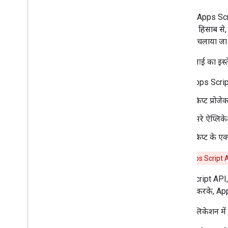
स्क्रिप्ट के टाइप
Google Apps Script
प्रोग्राम के हिसाब
Google Workspace को बढ़ाएं
दूर से भी चलाया जा
इस एपीआई का इस्ते
मेन्यू
,
डायलॉग
,
और साइडबार
Apps Script 
यूज़र इंटरफ़ेस
स्क्रिप्ट प्रो
डेटा सेव करें और उपलब्ध कराएं
दूसरे ऐप्लि
एडमिन मैनेजमेंट
स्क्रिप्ट के
चेतावनी:
Apps Script 
VBA मैक्रो को Apps Script में बदलें
Apps Script API,
REST API का इस्तेमाल करना
इस्तेमाल करके, Ap
शुरुआती जानकारी
क्विकस्टार्ट
अपने ऐप्लिकेशन म
सिद्धान्त