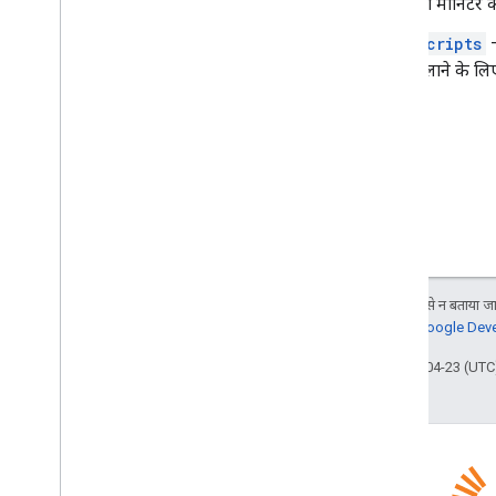
को मॉनिटर क
scripts
—
चलाने के लिए
जब तक कुछ अलग से न बताया जाए
जानकारी के लिए,
Google Devel
आखिरी बार 2026-04-23 (UTC)