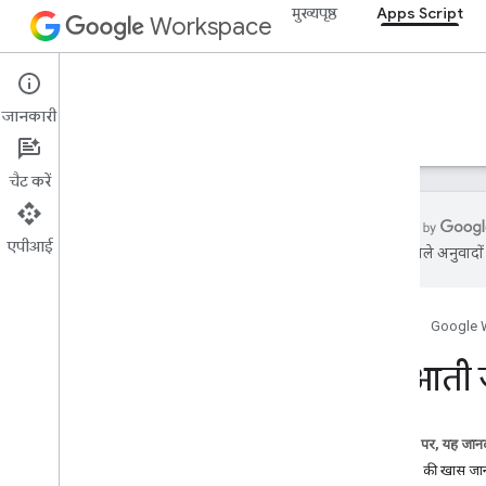
मुख्यपृष्ठ
Apps Script
Workspace
Apps Script
जानकारी
खास जानकारी
गाइड
रेफ़रंस
सैंपल
सहायता
चैट करें
एपीआई
एआई से मिले अनुवादों म
खास जानकारी
Apps Script डैशबोर्ड
होम पेज
Google 
डेवलपमेंट एनवायरमेंट एक्सप्लोर करें
शुरुआती 
Apps स्क्रिप्ट रनटाइम
इस पेज पर, यह जानक
Google की सेवाएं और बाहरी एपीआई
एपीआई की खास जा