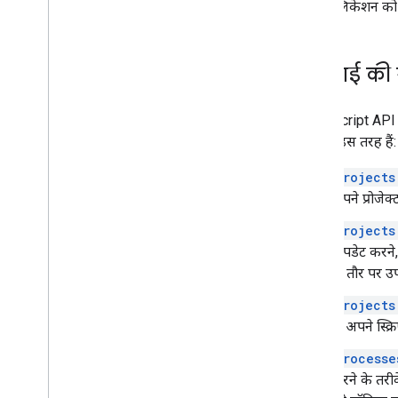
दूसरे ऐप्लिकेशन को 
करने का तरीका
.
.
.
समस्या हल करें
एपीआई की 
Apps Script API क
संसाधन इस तरह हैं:
projects
अपने प्रोजेक्
projects
अपडेट करने, 
के तौर पर उ
projects
है. अपने स्क्
processe
करने के तरीक