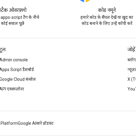
स्टैक ओवरफ़्लो
कोड नमूने
apps-script टैग के नीचे
हमारे कोड के सैंपल देखें या खुद का
कोई सवाल पूछें
कोड बनाने के लिए उन्हें कॉपी करें
टूल
जोड़ें
Admin console
ब्लॉग
Apps Script डैशबोर्ड
न्यूज
Google Cloud कंसोल
X (T
API एक्सप्लोरर
You
 Platform
Google AI
सारे प्रॉडक्ट