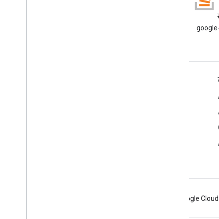
ब्लॉग
Google Workspace डेवलपर ब्लॉग
google-
पढ़ें
डेवलपर के लिए Google Workspace
प्लैटफ़ॉर्म की खास जानकारी
डेवलपर के लिए प्रॉडक्ट
रिलीज़ टिप्पणियां
डेवलपर सहायता
सेवा की शर्तों
Android
Chrome
Firebase
Google Cloud