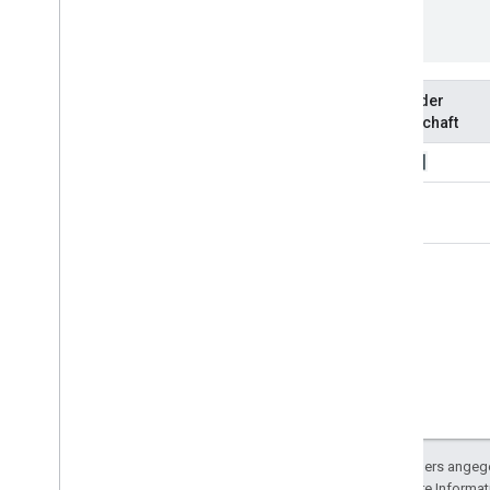
]
}
Name der
Eigenschaft
user[]
kind
Sofern nicht anders angege
lizenziert. Weitere Informa