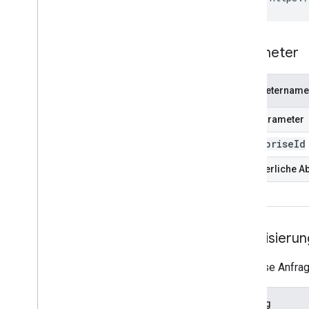
update
Web-Apps
Standardabfrageparameter
Parameter
Nutzungsbeschränkungen
Parametername
Pfadparameter
enterprise
Id
Erforderliche A
email
Autorisierun
Für diese Anfrag
Umfang