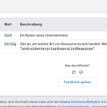
Wert
Beschreibung
list
Ein Nutzer eines Unternehmens.
string
Gibt an, um welche Art von Ressource es sich handelt. Wert
"androidenterprise#users
List
Response"
.
War das hilfreich?
Feedback geben
ben, sind die Inhalte dieser Seite unter der
Creative Commons Attribution 4.0 
tionen finden Sie in den
Websiterichtlinien von Google Developers
. Java ist e