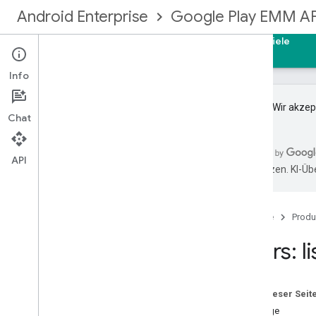
Android Enterprise
Google Play EMM AP
Startseite
Leitfäden
Referenzen
Beispiele
Info
Wichtig
:Wir akze
Chat
EMM-API von Google Play
Ressourcenübersicht
API
übersetzen. KI-Üb
Geräte
Registrierungstokens
Unternehmen
Startseite
Produ
Berechtigungen
Users: li
Gruppenlizenzen
Nutzer mit Gruppenlizenz
Installationen
Auf dieser Seit
Verwaltete Konfigurationen für
Gerät
Anfrage
Verwaltete Konfigurationen für