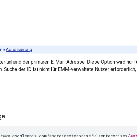
ine
Autorisierung
.
er anhand der primären E-Mail-Adresse. Diese Option wird nur fü
. Suche der ID ist nicht für EMM-verwaltete Nutzer erforderlich,
ge
/www.googleapis.com/androidenterprise/v1/enterprises/
en