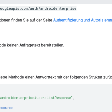
oogleapis
.
com
/
auth
/
androidenterprise
ionen finden Sie auf der Seite
Authentifizierung und Autorisieru
de keinen Anfragetext bereitstellen.
diese Methode einen Antworttext mit der folgenden Struktur zurüc
"androidenterprise#usersListResponse"
,
esource