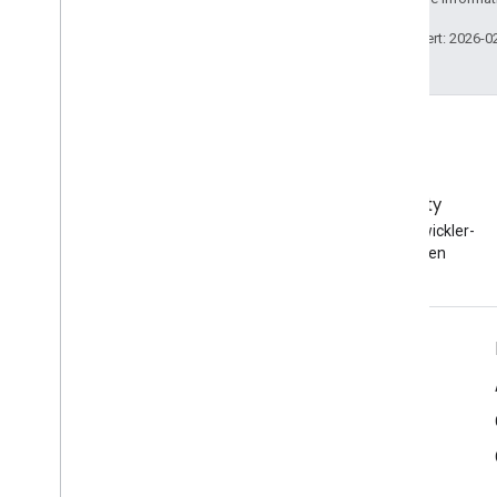
Zuletzt aktualisiert: 2026-0
EMM-Community
Der Android-EMM-Entwickler-
Community beitreten
Informationen zu Android Enterprise
Für Unternehmenskunden
Für App-Entwickler
Für OEMs