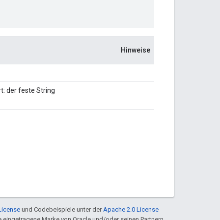
Hinweise
: der feste String
License
und Codebeispiele unter der
Apache 2.0 License
ine eingetragene Marke von Oracle und/oder seinen Partnern.