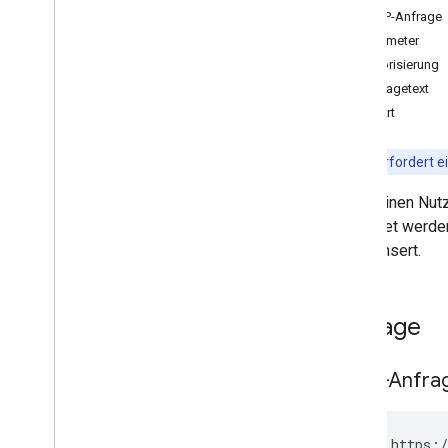
Nutzer
HTTP-Anfrage
Einstellungen für verwaltete
Parameter
Konfigurationen
Autorisierung
Berechtigungen
Anfragetext
Produkte
Antwort
Dienstkontoschlüssel
Store-Layout-Cluster
Hinweis:
Erfordert e
Storelayout-Seiten
Nutzer
Sucht einen Nutz
Übersicht
verwaltet werden
delete
Users.insert.
Authentifizierungstoken
generieren
get
Anfrage
Verfügbares
Produktset abrufen
insert
HTTP-Anfra
list
Gerätezugriff widerrufen
set
Product
Product
Set
GET https:/