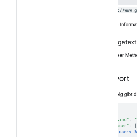
https:
/
/
www
.
g
Weitere Informat
Anfragetext
Mit dieser Metho
Antwort
Bei Erfolg gibt 
"kind"
:
"user"
:
[
users
R