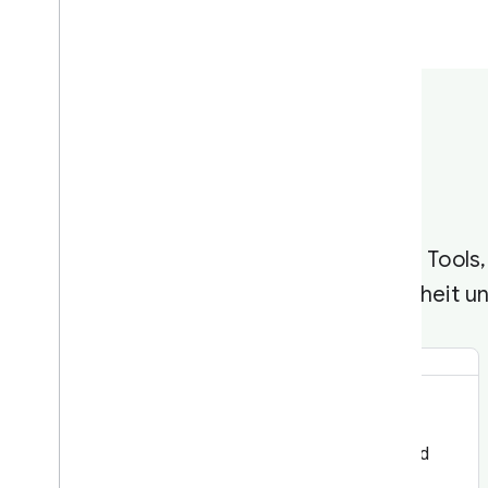
Hier finden Sie die Tool
Sicherheit 
Location
Genaue Standortdaten in Echtzeit bereitstellen und
gleichzeitig die Akkueffizienz optimieren