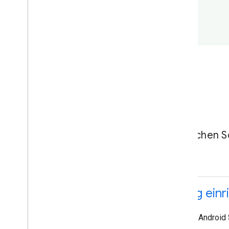
In wenigen einfachen S
Schritt 1: Entwicklungsumgebung einr
Laden Sie Android Studio herunter. Es enthält das Android