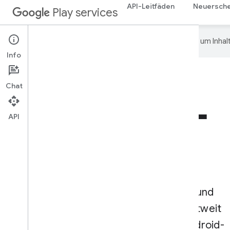
API-Leitfäden
Neuersch
Play services
Google verwendet KI-Technologie, um Inhalt
Info
Chat
Google Play-
API
Dienste
Mit den neuesten Google-Funktionen und
‑Technologien können Sie Nutzern weltweit
die sichersten und zuverlässigsten Android-