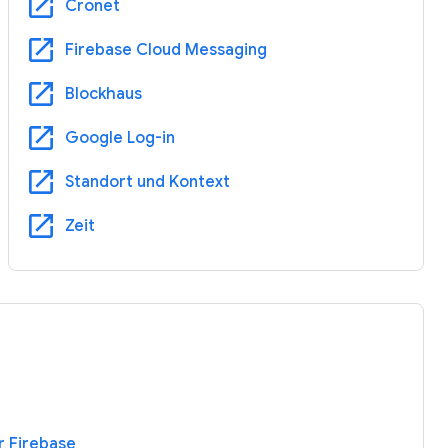
open_in_new
Cronet
open_in_new
Firebase Cloud Messaging
open_in_new
Blockhaus
open_in_new
Google Log-in
open_in_new
Standort und Kontext
open_in_new
Zeit
r Firebase