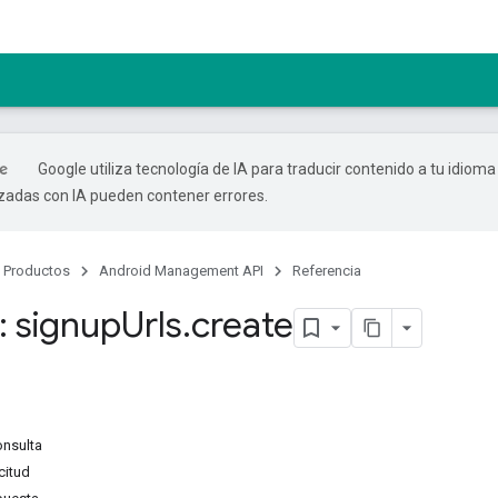
Google utiliza tecnología de IA para traducir contenido a tu idioma
izadas con IA pueden contener errores.
Productos
Android Management API
Referencia
 signup
Urls
.
create
onsulta
citud