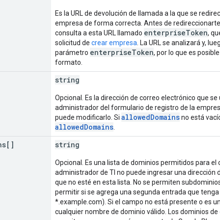
Es la URL de devolución de llamada a la que se redir
empresa de forma correcta. Antes de redireccionarte 
enterpriseToken
consulta a esta URL llamado
, q
solicitud de
crear empresa
. La URL se analizará y, lu
enterpriseToken
parámetro
, por lo que es posi
formato.
string
Opcional. Es la dirección de correo electrónico que 
administrador del formulario de registro de la empresa
allowedDomains
puede modificarlo. Si
no está vací
allowedDomains
.
ns[]
string
Opcional. Es una lista de dominios permitidos para el 
administrador de TI no puede ingresar una dirección
que no esté en esta lista. No se permiten subdominios
permitir si se agrega una segunda entrada que tenga 
*.example.com). Si el campo no está presente o es una
cualquier nombre de dominio válido. Los dominios de 