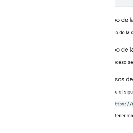
Cuerpo de la
El cuerpo de la 
Cuerpo de l
Si el proceso se
Permisos de
Requiere el sigu
https://
Para obtener má