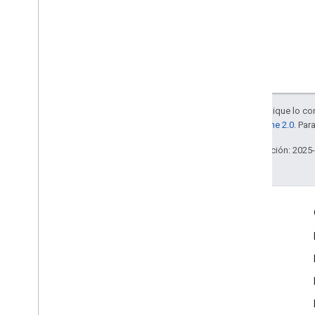
Salvo que se indique lo con
la
licencia Apache 2.0
. Par
Última actualización: 2025
Interactúa
Google Developer Program
Google Developer Groups
Google Developer Experts
Accelerators