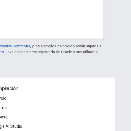
e Creative Commons
, y los ejemplos de código están sujetos a
ers
. Java es una marca registrada de Oracle o sus afiliados.
pilación
roid
ome
base
le AI Studio