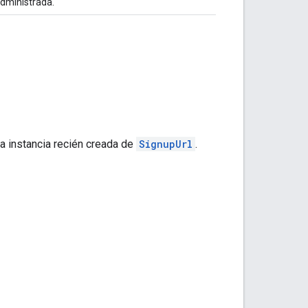
administrada.
na instancia recién creada de
SignupUrl
.