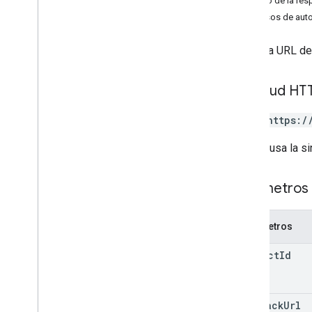
Cuerpo de la res
apps
.
web para empresas
Permisos de auto
Enterprise
.
web
Tokens
información de aprovisionamiento
Crea una URL de 
URLderegistro
Descripción general
create
Solicitud HT
Tipos
POST https:/
Evento de comando de Ad
BShell
Evento interactivo Adb
Shell
La URL usa la si
Permitir
Uso
De
Personal
Información de proceso de
Parámetros 
aplicaciones
Evento de inicio de la app
Batch
Usage
Log
Events
Parámetros
Modo Dm
Verity
project
Id
Event
Type
Problema de las respuestas
Modo de administración
callback
Url
Motivo del incumplimiento