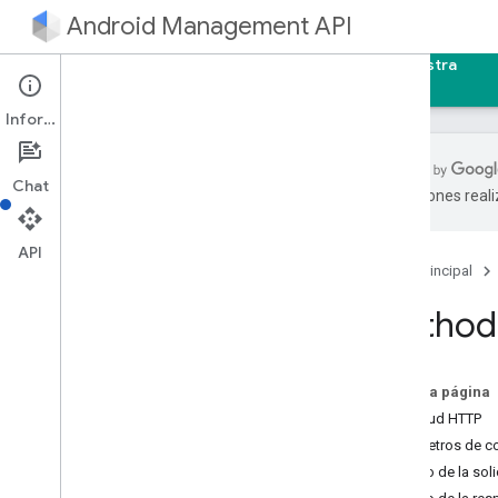
Android Management API
Página principal
Guías
Referencia
Muestra
Información
Chat
traducciones real
Android Management API
Resumen de recursos
API
Página principal
Recursos REST
Method:
empresas
apps
.
empresas
empresas
.
dispositivos
En esta página
companies
.
devices
.
operations
Solicitud HTTP
Enterprise
.
enrollment
Tokens
Parámetros de c
enterprises
.
migration
Tokens
Cuerpo de la soli
Enterprises
.
policies