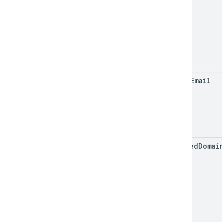
Propiedad
Alcance de la política de
contraseñas
Requisitos de contraseña
Estado
Usuario
Mensaje del usuario
Facing
admin
Email
Verified
Boot
State
SDK de ampliación de AMAPI
allowed
Domai