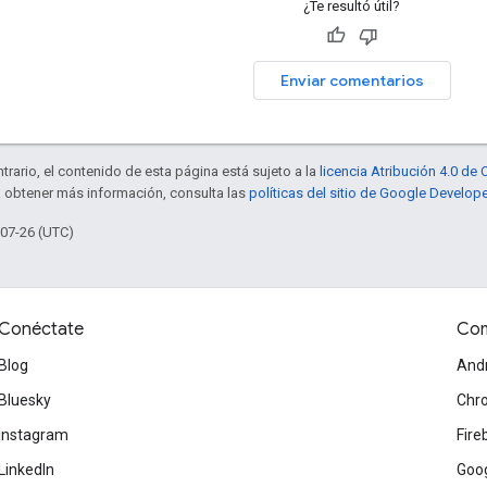
¿Te resultó útil?
Enviar comentarios
trario, el contenido de esta página está sujeto a la
licencia Atribución 4.0 d
a obtener más información, consulta las
políticas del sitio de Google Develop
-07-26 (UTC)
Conéctate
Com
Blog
And
Bluesky
Chr
Instagram
Fire
LinkedIn
Goog