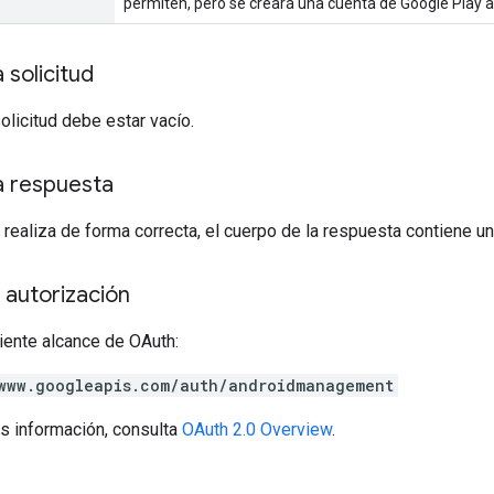
permiten, pero se creará una cuenta de Google Play 
 solicitud
solicitud debe estar vacío.
a respuesta
 realiza de forma correcta, el cuerpo de la respuesta contiene u
 autorización
iente alcance de OAuth:
www.googleapis.com/auth/androidmanagement
s información, consulta
OAuth 2.0 Overview
.