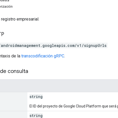
puesta
rización
registro empresarial.
TP
/androidmanagement.googleapis.com/v1/signupUrls
ntaxis de la
transcodificación gRPC
.
de consulta
string
El ID del proyecto de Google Cloud Platform que será
string