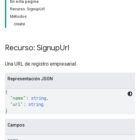
En esta página
Recurso: SignupUrl
Métodos
create
Recurso: Signup
Url
Una URL de registro empresarial.
Representación JSON
{
"name"
: 
string
,
"url"
: 
string
}
Campos