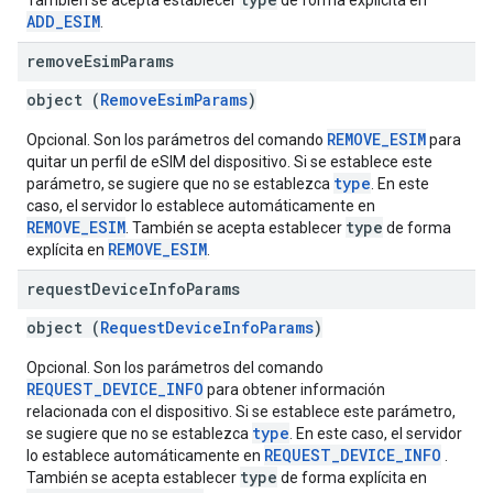
También se acepta establecer
de forma explícita en
ADD_ESIM
.
remove
Esim
Params
object (
RemoveEsimParams
)
REMOVE_ESIM
Opcional. Son los parámetros del comando
para
quitar un perfil de eSIM del dispositivo. Si se establece este
type
parámetro, se sugiere que no se establezca
. En este
caso, el servidor lo establece automáticamente en
REMOVE_ESIM
type
. También se acepta establecer
de forma
REMOVE_ESIM
explícita en
.
request
Device
Info
Params
object (
RequestDeviceInfoParams
)
Opcional. Son los parámetros del comando
REQUEST_DEVICE_INFO
para obtener información
relacionada con el dispositivo. Si se establece este parámetro,
type
se sugiere que no se establezca
. En este caso, el servidor
REQUEST_DEVICE_INFO
lo establece automáticamente en
.
type
También se acepta establecer
de forma explícita en