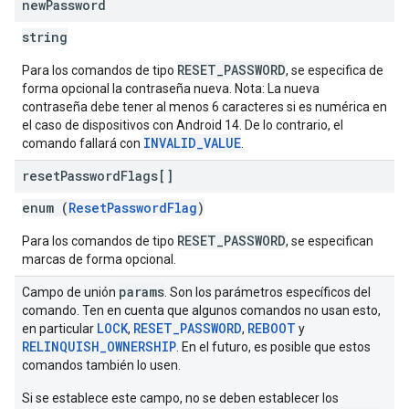
new
Password
string
RESET_PASSWORD
Para los comandos de tipo
, se especifica de
forma opcional la contraseña nueva. Nota: La nueva
contraseña debe tener al menos 6 caracteres si es numérica en
el caso de dispositivos con Android 14. De lo contrario, el
INVALID_VALUE
comando fallará con
.
reset
Password
Flags[]
enum (
ResetPasswordFlag
)
RESET_PASSWORD
Para los comandos de tipo
, se especifican
marcas de forma opcional.
params
Campo de unión
. Son los parámetros específicos del
comando. Ten en cuenta que algunos comandos no usan esto,
LOCK
RESET_PASSWORD
REBOOT
en particular
,
,
y
RELINQUISH_OWNERSHIP
. En el futuro, es posible que estos
comandos también lo usen.
Si se establece este campo, no se deben establecer los