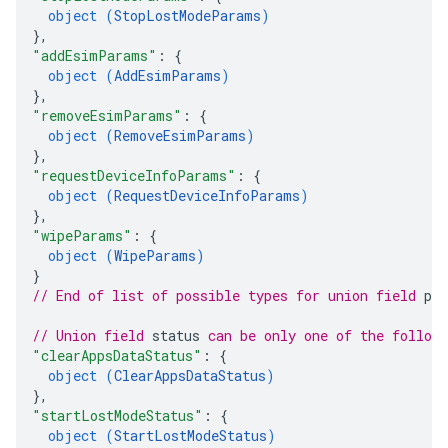
object (
StopLostModeParams
)
}
,
"addEsimParams"
: 
{
object (
AddEsimParams
)
}
,
"removeEsimParams"
: 
{
object (
RemoveEsimParams
)
}
,
"requestDeviceInfoParams"
: 
{
object (
RequestDeviceInfoParams
)
}
,
"wipeParams"
: 
{
object (
WipeParams
)
}
// End of list of possible types for union field 
pa
// Union field 
status
 can be only one of the follow
"clearAppsDataStatus"
: 
{
object (
ClearAppsDataStatus
)
}
,
"startLostModeStatus"
: 
{
object (
StartLostModeStatus
)