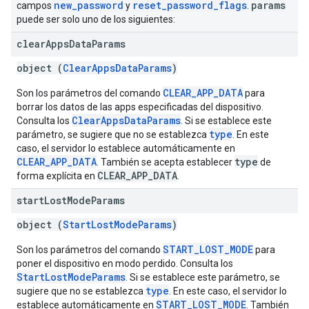
new_password
reset_password_flags
params
campos
y
.
puede ser solo uno de los siguientes:
clear
Apps
Data
Params
object (
ClearAppsDataParams
)
CLEAR_APP_DATA
Son los parámetros del comando
para
borrar los datos de las apps especificadas del dispositivo.
ClearAppsDataParams
Consulta los
. Si se establece este
type
parámetro, se sugiere que no se establezca
. En este
caso, el servidor lo establece automáticamente en
CLEAR_APP_DATA
type
. También se acepta establecer
de
CLEAR_APP_DATA
forma explícita en
.
start
Lost
Mode
Params
object (
StartLostModeParams
)
START_LOST_MODE
Son los parámetros del comando
para
poner el dispositivo en modo perdido. Consulta los
StartLostModeParams
. Si se establece este parámetro, se
type
sugiere que no se establezca
. En este caso, el servidor lo
START_LOST_MODE
establece automáticamente en
. También