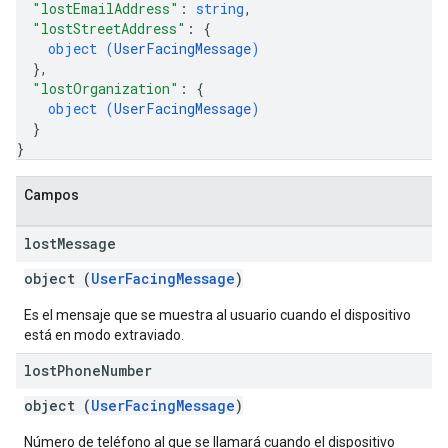
"lostEmailAddress"
: 
string
,
"lostStreetAddress"
: 
{
object (
UserFacingMessage
)
}
,
"lostOrganization"
: 
{
object (
UserFacingMessage
)
}
}
Campos
lost
Message
object (
UserFacingMessage
)
Es el mensaje que se muestra al usuario cuando el dispositivo
está en modo extraviado.
lost
Phone
Number
object (
UserFacingMessage
)
Número de teléfono al que se llamará cuando el dispositivo