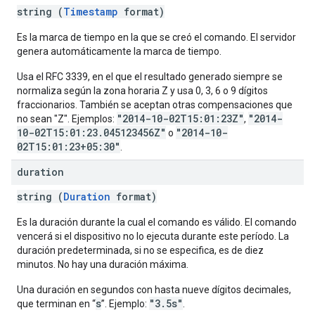
string (
Timestamp
format)
Es la marca de tiempo en la que se creó el comando. El servidor
genera automáticamente la marca de tiempo.
Usa el RFC 3339, en el que el resultado generado siempre se
normaliza según la zona horaria Z y usa 0, 3, 6 o 9 dígitos
fraccionarios. También se aceptan otras compensaciones que
"2014-10-02T15:01:23Z"
"2014-
no sean "Z". Ejemplos:
,
10-02T15:01:23.045123456Z"
"2014-10-
o
02T15:01:23+05:30"
.
duration
string (
Duration
format)
Es la duración durante la cual el comando es válido. El comando
vencerá si el dispositivo no lo ejecuta durante este período. La
duración predeterminada, si no se especifica, es de diez
minutos. No hay una duración máxima.
Una duración en segundos con hasta nueve dígitos decimales,
s
"3.5s"
que terminan en “
”. Ejemplo:
.