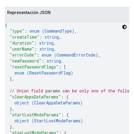
Representación JSON
{
"type"
: 
enum (
CommandType
)
,
"createTime"
: 
string
,
"duration"
: 
string
,
"userName"
: 
string
,
"errorCode"
: 
enum (
CommandErrorCode
)
,
"newPassword"
: 
string
,
"resetPasswordFlags"
: 
[
enum (
ResetPasswordFlag
)
]
,
// Union field 
params
 can be only one of the follow
"clearAppsDataParams"
: 
{
object (
ClearAppsDataParams
)
}
,
"startLostModeParams"
: 
{
object (
StartLostModeParams
)
}
,
"stopLostModeParams"
: 
{