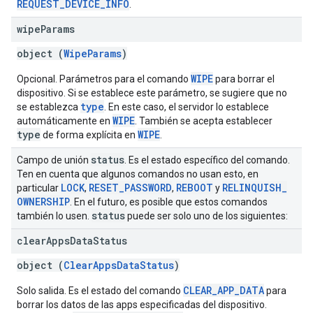
REQUEST_DEVICE_INFO
.
wipe
Params
object (
WipeParams
)
WIPE
Opcional. Parámetros para el comando
para borrar el
dispositivo. Si se establece este parámetro, se sugiere que no
type
se establezca
. En este caso, el servidor lo establece
WIPE
automáticamente en
. También se acepta establecer
type
WIPE
de forma explícita en
.
status
Campo de unión
. Es el estado específico del comando.
Ten en cuenta que algunos comandos no usan esto, en
LOCK
RESET
_
PASSWORD
REBOOT
RELINQUISH
_
particular
,
,
y
OWNERSHIP
. En el futuro, es posible que estos comandos
status
también lo usen.
puede ser solo uno de los siguientes:
clear
Apps
Data
Status
object (
ClearAppsDataStatus
)
CLEAR_APP_DATA
Solo salida. Es el estado del comando
para
borrar los datos de las apps especificadas del dispositivo.