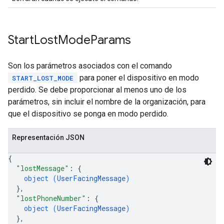
Start
Lost
Mode
Params
Son los parámetros asociados con el comando
para poner el dispositivo en modo
START_LOST_MODE
perdido. Se debe proporcionar al menos uno de los
parámetros, sin incluir el nombre de la organización, para
que el dispositivo se ponga en modo perdido.
Representación JSON
{
"lostMessage"
: 
{
object (
UserFacingMessage
)
}
,
"lostPhoneNumber"
: 
{
object (
UserFacingMessage
)
}
,