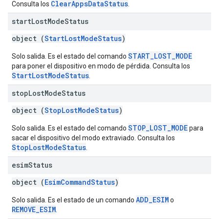
ClearAppsDataStatus
Consulta los
.
start
Lost
Mode
Status
object (
StartLostModeStatus
)
START_LOST_MODE
Solo salida. Es el estado del comando
para poner el dispositivo en modo de pérdida. Consulta los
StartLostModeStatus
.
stop
Lost
Mode
Status
object (
StopLostModeStatus
)
STOP_LOST_MODE
Solo salida. Es el estado del comando
para
sacar el dispositivo del modo extraviado. Consulta los
StopLostModeStatus
.
esim
Status
object (
EsimCommandStatus
)
ADD_ESIM
Solo salida. Es el estado de un comando
o
REMOVE_ESIM
.