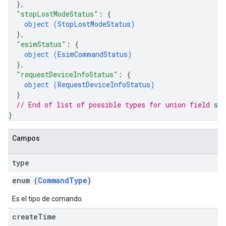
}
,
"stopLostModeStatus"
: 
{
object (
StopLostModeStatus
)
}
,
"esimStatus"
: 
{
object (
EsimCommandStatus
)
}
,
"requestDeviceInfoStatus"
: 
{
object (
RequestDeviceInfoStatus
)
}
// End of list of possible types for union field 
sta
}
Campos
type
enum (
CommandType
)
Es el tipo de comando.
create
Time