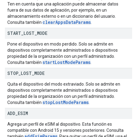
Ten en cuenta que una aplicación puede almacenar datos
fuera de sus datos de aplicación, por ejemplo, en un
almacenamiento externo o en un diccionario del usuario.
clear
Apps
Data
Params
Consulta también
.
START
_
LOST
_
MODE
Pone el dispositivo en modo perdido. Solo se admite en
dispositivos completamente administrados o dispositivos
propiedad de la organización con un perfil administrado.
start
Lost
Mode
Params
Consulta también
.
STOP
_
LOST
_
MODE
Quita el dispositivo del modo extraviado. Solo se admite en
dispositivos completamente administrados o dispositivos
propiedad de la organización con un perfil administrado.
stop
Lost
Mode
Params
Consulta también
.
ADD
_
ESIM
Agrega un perfil de eSIM al dispositivo. Esta función es
compatible con Android 15 y versiones posteriores. Consulta
add
Esim
Params
también
. Para quitar un perfil de eSIM, usa el