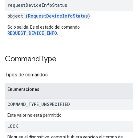
request
Device
Info
Status
object (
RequestDeviceInfoStatus
)
Solo salida. Es el estado del comando
REQUEST_DEVICE_INFO
.
Command
Type
Tipos de comandos
Enumeraciones
COMMAND
_
TYPE
_
UNSPECIFIED
Este valor no está permitido.
LOCK
Bloquea el dispositivo, como si hubiera vencido el tiempo de