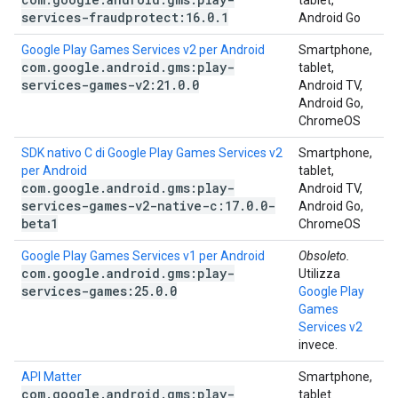
tablet,
services-fraudprotect:16
.
0
.
1
Android Go
Google Play Games Services v2 per Android
Smartphone,
com
.
google
.
android
.
gms:play-
tablet,
services-games-v2:21
.
0
.
0
Android TV,
Android Go,
ChromeOS
SDK nativo C di Google Play Games Services v2
Smartphone,
per Android
tablet,
com
.
google
.
android
.
gms:play-
Android TV,
services-games-v2-native-c:17
.
0
.
0-
Android Go,
beta1
ChromeOS
Google Play Games Services v1 per Android
Obsoleto.
com
.
google
.
android
.
gms:play-
Utilizza
services-games:25
.
0
.
0
Google Play
Games
Services v2
invece.
API Matter
Smartphone,
com
.
google
.
android
.
gms:play-
tablet