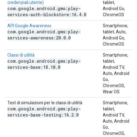
credenziali utente)
tablet,
com
.
google
.
android
.
gms:play-
Android Go,
services-auth-blockstore:16
.
4
.
0
ChromeOS
API Google Awareness
Smartphone,
com
.
google
.
android
.
gms:play-
tablet, Auto,
services-awareness:20
.
0
.
0
Android Go,
ChromeOS
Classi di utilità
Smartphone,
com
.
google
.
android
.
gms:play-
tablet,
services-base:18
.
10
.
0
Android TV,
Auto, Android
Go,
ChromeOS,
Wear OS
Test di simulazioni per le classi di utilità
Smartphone,
com
.
google
.
android
.
gms:play-
tablet,
services-base-testing:16
.
2
.
0
Android TV,
Auto, Android
Go,
ChromeOS,