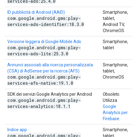
services-ads:25
.
4
.
0
ID pubblicità di Android (AAID)
Smartphone,
com
.
google
.
android
.
gms:play-
tablet,
services-ads-identifier:18
.
3
.
0
Android TV,
ChromeOS
Versione leggera di Google Mobile Ads
Smartphone,
com
.
google
.
android
.
gms:play-
tablet
services-ads-lite:25
.
3
.
0
Annunci associati alla ricerca personalizzata
Smartphone,
(CSA) di AdSense per la ricerca (AFS)
tablet,
com
.
google
.
android
.
gms:play-
ChromeOS
services-afs-native:19
.
1
.
0
SDK dei servizi Google Analytics per Android
Obsoleto.
com
.
google
.
android
.
gms:play-
Utilizza
services-analytics:18
.
1
.
1
Google
Analytics per
Firebase
.
Indice app
Smartphone,
com
.
google
.
android
.
gms:play-
tablet,