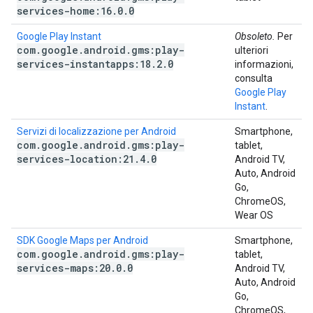
services-home:16
.
0
.
0
Google Play Instant
Obsoleto.
Per
com
.
google
.
android
.
gms:play-
ulteriori
services-instantapps:18
.
2
.
0
informazioni,
consulta
Google Play
Instant
.
Servizi di localizzazione per Android
Smartphone,
com
.
google
.
android
.
gms:play-
tablet,
services-location:21
.
4
.
0
Android TV,
Auto, Android
Go,
ChromeOS,
Wear OS
SDK Google Maps per Android
Smartphone,
com
.
google
.
android
.
gms:play-
tablet,
services-maps:20
.
0
.
0
Android TV,
Auto, Android
Go,
ChromeOS,