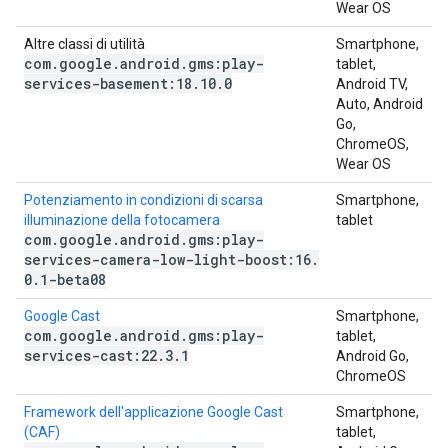
Wear OS
Altre classi di utilità
Smartphone,
com
.
google
.
android
.
gms:play-
tablet,
services-basement:18
.
10
.
0
Android TV,
Auto, Android
Go,
ChromeOS,
Wear OS
Potenziamento in condizioni di scarsa
Smartphone,
illuminazione della fotocamera
tablet
com
.
google
.
android
.
gms:play-
services-camera-low-light-boost:16
.
0
.
1-beta08
Google Cast
Smartphone,
com
.
google
.
android
.
gms:play-
tablet,
services-cast:22
.
3
.
1
Android Go,
ChromeOS
Framework dell'applicazione Google Cast
Smartphone,
(CAF)
tablet,