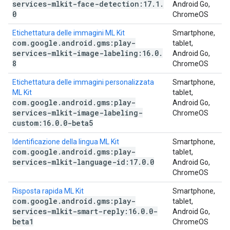
services-mlkit-face-detection:17
.
1
.
Android Go,
0
ChromeOS
Etichettatura delle immagini ML Kit
Smartphone,
com
.
google
.
android
.
gms:play-
tablet,
services-mlkit-image-labeling:16
.
0
.
Android Go,
8
ChromeOS
Etichettatura delle immagini personalizzata
Smartphone,
ML Kit
tablet,
com
.
google
.
android
.
gms:play-
Android Go,
services-mlkit-image-labeling-
ChromeOS
custom:16
.
0
.
0-beta5
Identificazione della lingua ML Kit
Smartphone,
com
.
google
.
android
.
gms:play-
tablet,
services-mlkit-language-id:17
.
0
.
0
Android Go,
ChromeOS
Risposta rapida ML Kit
Smartphone,
com
.
google
.
android
.
gms:play-
tablet,
services-mlkit-smart-reply:16
.
0
.
0-
Android Go,
beta1
ChromeOS