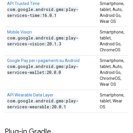
API Trusted Time
Smartphone,
com
.
google
.
android
.
gms:play-
tablet, Auto,
services-time:16
.
0
.
1
Android Go,
Wear OS
Mobile Vision
Smartphone,
com
.
google
.
android
.
gms:play-
tablet,
services-vision:20
.
1
.
3
Android Go,
ChromeOS
Google Pay per i pagamenti su Android
Smartphone,
com
.
google
.
android
.
gms:play-
tablet, Auto,
services-wallet:20
.
0
.
0
Android Go,
ChromeOS,
Wear OS
API Wearable Data Layer
Smartphone,
com
.
google
.
android
.
gms:play-
tablet, Wear
services-wearable:20
.
0
.
1
OS
Plug-in Gradle