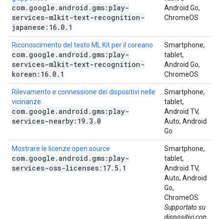
com
.
google
.
android
.
gms:play-
Android Go,
services-mlkit-text-recognition-
ChromeOS
japanese:16
.
0
.
1
Riconoscimento del testo ML Kit per il coreano
Smartphone,
com
.
google
.
android
.
gms:play-
tablet,
services-mlkit-text-recognition-
Android Go,
korean:16
.
0
.
1
ChromeOS
Rilevamento e connessione dei dispositivi nelle
Smartphone,
vicinanze
tablet,
com
.
google
.
android
.
gms:play-
Android TV,
services-nearby:19
.
3
.
0
Auto, Android
Go
Mostrare le licenze open source
Smartphone,
com
.
google
.
android
.
gms:play-
tablet,
services-oss-licenses:17
.
5
.
1
Android TV,
Auto, Android
Go,
ChromeOS
Supportato su
dispositivi con