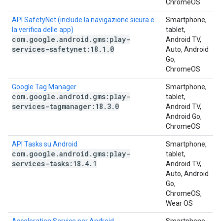
ChromeOS
API SafetyNet (include la navigazione sicura e
Smartphone,
la verifica delle app)
tablet,
com
.
google
.
android
.
gms:play-
Android TV,
services-safetynet:18
.
1
.
0
Auto, Android
Go,
ChromeOS
Google Tag Manager
Smartphone,
com
.
google
.
android
.
gms:play-
tablet,
services-tagmanager:18
.
3
.
0
Android TV,
Android Go,
ChromeOS
API Tasks su Android
Smartphone,
com
.
google
.
android
.
gms:play-
tablet,
services-tasks:18
.
4
.
1
Android TV,
Auto, Android
Go,
ChromeOS,
Wear OS