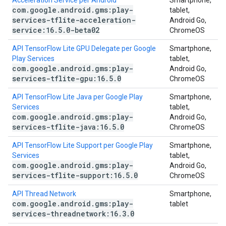
Acceleration Service per Android
Smartphone,
com
.
google
.
android
.
gms:play-
tablet,
services-tflite-acceleration-
Android Go,
service:16
.
5
.
0-beta02
ChromeOS
API TensorFlow Lite GPU Delegate per Google
Smartphone,
Play Services
tablet,
com
.
google
.
android
.
gms:play-
Android Go,
services-tflite-gpu:16
.
5
.
0
ChromeOS
API TensorFlow Lite Java per Google Play
Smartphone,
Services
tablet,
com
.
google
.
android
.
gms:play-
Android Go,
services-tflite-java:16
.
5
.
0
ChromeOS
API TensorFlow Lite Support per Google Play
Smartphone,
Services
tablet,
com
.
google
.
android
.
gms:play-
Android Go,
services-tflite-support:16
.
5
.
0
ChromeOS
API Thread Network
Smartphone,
com
.
google
.
android
.
gms:play-
tablet
services-threadnetwork:16
.
3
.
0