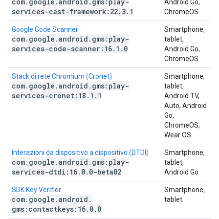
com
.
google
.
android
.
gms:play-
Android Go,
services-cast-framework:22
.
3
.
1
ChromeOS
Google Code Scanner
Smartphone,
com
.
google
.
android
.
gms:play-
tablet,
services-code-scanner:16
.
1
.
0
Android Go,
ChromeOS
Stack di rete Chromium (Cronet)
Smartphone,
com
.
google
.
android
.
gms:play-
tablet,
services-cronet:18
.
1
.
1
Android TV,
Auto, Android
Go,
ChromeOS,
Wear OS
Interazioni da dispositivo a dispositivo (DTDI)
Smartphone,
com
.
google
.
android
.
gms:play-
tablet,
services-dtdi:16
.
0
.
0-beta02
Android Go
SDK Key Verifier
Smartphone,
com
.
google
.
android
.
tablet
gms:contactkeys:16
.
0
.
0