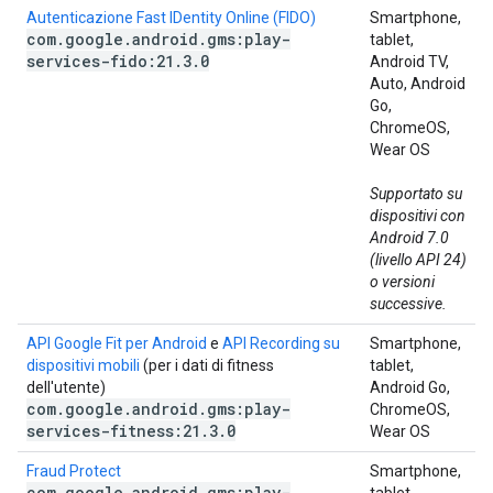
Autenticazione Fast IDentity Online (FIDO)
Smartphone,
com
.
google
.
android
.
gms:play-
tablet,
services-fido:21
.
3
.
0
Android TV,
Auto, Android
Go,
ChromeOS,
Wear OS
Supportato su
dispositivi con
Android 7.0
(livello API 24)
o versioni
successive.
API Google Fit per Android
e
API Recording su
Smartphone,
dispositivi mobili
(per i dati di fitness
tablet,
dell'utente)
Android Go,
com
.
google
.
android
.
gms:play-
ChromeOS,
services-fitness:21
.
3
.
0
Wear OS
Fraud Protect
Smartphone,
com
.
google
.
android
.
gms:play-