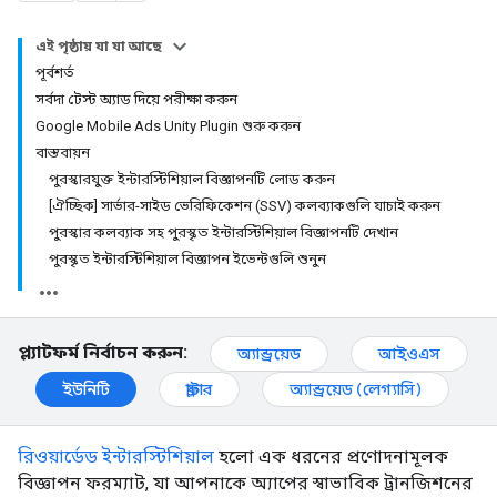
এই পৃষ্ঠায় যা যা আছে
পূর্বশর্ত
সর্বদা টেস্ট অ্যাড দিয়ে পরীক্ষা করুন
Google Mobile Ads Unity Plugin শুরু করুন
বাস্তবায়ন
পুরস্কারযুক্ত ইন্টারস্টিশিয়াল বিজ্ঞাপনটি লোড করুন
[ঐচ্ছিক] সার্ভার-সাইড ভেরিফিকেশন (SSV) কলব্যাকগুলি যাচাই করুন
পুরস্কার কলব্যাক সহ পুরস্কৃত ইন্টারস্টিশিয়াল বিজ্ঞাপনটি দেখান
পুরস্কৃত ইন্টারস্টিশিয়াল বিজ্ঞাপন ইভেন্টগুলি শুনুন
প্ল্যাটফর্ম নির্বাচন করুন:
অ্যান্ড্রয়েড
আইওএস
ইউনিটি
ফ্লাটার
অ্যান্ড্রয়েড (লেগ্যাসি)
রিওয়ার্ডেড ইন্টারস্টিশিয়াল
হলো এক ধরনের প্রণোদনামূলক
বিজ্ঞাপন ফরম্যাট, যা আপনাকে অ্যাপের স্বাভাবিক ট্রানজিশনের