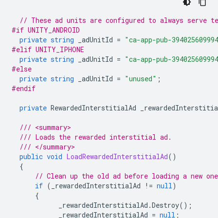
// These ad units are configured to always serve t
#if UNITY_ANDROID
private
string
_adUnitId
=
"ca-app-pub-39402560999
#elif UNITY_IPHONE
private
string
_adUnitId
=
"ca-app-pub-39402560999
#else
private
string
_adUnitId
=
"unused"
;
#endif
private
RewardedInterstitialAd
_rewardedInterstitia
/// <summary>
/// Loads the rewarded interstitial ad.
/// </summary>
public
void
LoadRewardedInterstitialAd
()
{
// Clean up the old ad before loading a new one
if
(
_rewardedInterstitialAd
!=
null
)
{
_rewardedInterstitialAd
.
Destroy
();
_rewardedInterstitialAd
=
null
;