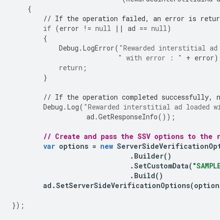
{
// If the operation failed, an error is retur
if
(
error
!=
null
||
ad
==
null
)
{
Debug
.
LogError
(
"Rewarded interstitial ad
" with error : "
+
error
)
return
;
}
// If the operation completed successfully, 
Debug
.
Log
(
"Rewarded interstitial ad loaded w
ad
.
GetResponseInfo
());
// Create and pass the SSV options to the 
var
options
=
new
ServerSideVerificationOp
.
Builder
()
.
SetCustomData
(
"SAMPL
.
Build
()
ad
.
SetServerSideVerificationOptions
(
option
});