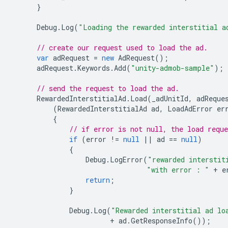
}
Debug
.
Log
(
"Loading the rewarded interstitial a
// create our request used to load the ad.
var
adRequest
=
new
AdRequest
();
adRequest
.
Keywords
.
Add
(
"unity-admob-sample"
);
// send the request to load the ad.
RewardedInterstitialAd
.
Load
(
_adUnitId
,
adReque
(
RewardedInterstitialAd
ad
,
LoadAdError
er
{
// if error is not null, the load reque
if
(
error
!=
null
||
ad
==
null
)
{
Debug
.
LogError
(
"rewarded interstit
"with error : "
+
e
return
;
}
Debug
.
Log
(
"Rewarded interstitial ad lo
+
ad
.
GetResponseInfo
());