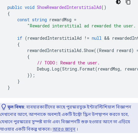
public
void
ShowRewardedInterstitialAd
()
{
const
string
rewardMsg
=
"Rewarded interstitial ad rewarded the user.
if
(
rewardedInterstitialAd
!=
null
 && 
rewardedIn
{
rewardedInterstitialAd
.
Show
((
Reward
reward
)
{
// TODO: Reward the user.
Debug
.
Log
(
String
.
Format
(
rewardMsg
,
rewar
});
}
}
মূল বিষয়:
ব্যবহারকারীদের কাছে পুরস্কারযুক্ত ইন্টারস্টিশিয়াল বিজ্ঞাপন
দেখানোর আগে, আপনাকে অবশ্যই একটি ইন্ট্রো স্ক্রিন উপস্থাপন করতে হবে,
যেখানে পুরস্কারের সুস্পষ্ট বার্তা এবং বিজ্ঞাপনটি শুরু হওয়ার আগে তা এড়িয়ে
যাওয়ার একটি বিকল্প থাকবে।
আরও জানুন
।