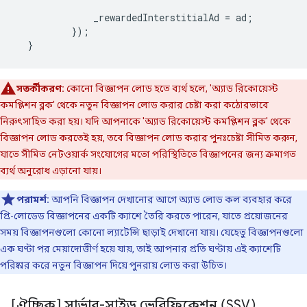
_rewardedInterstitialAd
=
ad
;
});
}
সতর্কীকরণ:
কোনো বিজ্ঞাপন লোড হতে ব্যর্থ হলে, 'অ্যাড রিকোয়েস্ট
কমপ্লিশন ব্লক' থেকে নতুন বিজ্ঞাপন লোড করার চেষ্টা করা কঠোরভাবে
নিরুৎসাহিত করা হয়। যদি আপনাকে 'অ্যাড রিকোয়েস্ট কমপ্লিশন ব্লক' থেকে
বিজ্ঞাপন লোড করতেই হয়, তবে বিজ্ঞাপন লোড করার পুনঃচেষ্টা সীমিত করুন,
যাতে সীমিত নেটওয়ার্ক সংযোগের মতো পরিস্থিতিতে বিজ্ঞাপনের জন্য ক্রমাগত
ব্যর্থ অনুরোধ এড়ানো যায়।
পরামর্শ:
আপনি বিজ্ঞাপন দেখানোর আগে অ্যাড লোড কল ব্যবহার করে
প্রি-লোডেড বিজ্ঞাপনের একটি ক্যাশে তৈরি করতে পারেন, যাতে প্রয়োজনের
সময় বিজ্ঞাপনগুলো কোনো ল্যাটেন্সি ছাড়াই দেখানো যায়। যেহেতু বিজ্ঞাপনগুলো
এক ঘণ্টা পর মেয়াদোত্তীর্ণ হয়ে যায়, তাই আপনার প্রতি ঘণ্টায় এই ক্যাশেটি
পরিষ্কার করে নতুন বিজ্ঞাপন দিয়ে পুনরায় লোড করা উচিত।
[ঐচ্ছিক] সার্ভার-সাইড ভেরিফিকেশন (SSV)