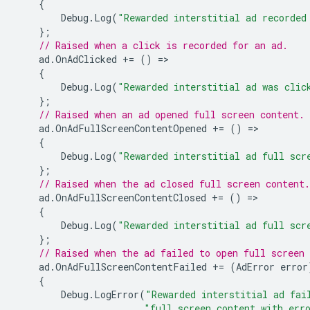
{
Debug
.
Log
(
"Rewarded interstitial ad recorded
};
// Raised when a click is recorded for an ad.
ad
.
OnAdClicked
+=
()
=
{
Debug
.
Log
(
"Rewarded interstitial ad was clic
};
// Raised when an ad opened full screen content.
ad
.
OnAdFullScreenContentOpened
+=
()
=
{
Debug
.
Log
(
"Rewarded interstitial ad full scr
};
// Raised when the ad closed full screen content.
ad
.
OnAdFullScreenContentClosed
+=
()
=
{
Debug
.
Log
(
"Rewarded interstitial ad full scr
};
// Raised when the ad failed to open full screen 
ad
.
OnAdFullScreenContentFailed
+=
(
AdError
error
{
Debug
.
LogError
(
"Rewarded interstitial ad fai
"full screen content with err