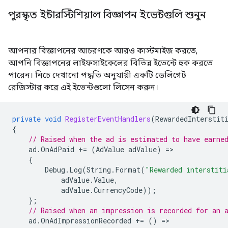
পুরস্কৃত ইন্টারস্টিশিয়াল বিজ্ঞাপন ইভেন্টগুলি শুনুন
আপনার বিজ্ঞাপনের আচরণকে আরও কাস্টমাইজ করতে,
আপনি বিজ্ঞাপনের লাইফসাইকেলের বিভিন্ন ইভেন্টে হুক করতে
পারেন। নিচে দেখানো পদ্ধতি অনুযায়ী একটি ডেলিগেট
রেজিস্টার করে এই ইভেন্টগুলো লিসেন করুন।
private
void
RegisterEventHandlers
(
RewardedInterstit
{
// Raised when the ad is estimated to have earne
ad
.
OnAdPaid
+=
(
AdValue
adValue
)
=
{
Debug
.
Log
(
String
.
Format
(
"Rewarded interstiti
adValue
.
Value
,
adValue
.
CurrencyCode
));
};
// Raised when an impression is recorded for an 
ad
.
OnAdImpressionRecorded
+=
()
=