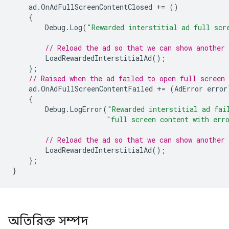
ad
.
OnAdFullScreenContentClosed
+=
()
{
Debug
.
Log
(
"Rewarded interstitial ad full scr
// Reload the ad so that we can show another 
LoadRewardedInterstitialAd
();
};
// Raised when the ad failed to open full screen 
ad
.
OnAdFullScreenContentFailed
+=
(
AdError
error
{
Debug
.
LogError
(
"Rewarded interstitial ad fai
"full screen content with err
// Reload the ad so that we can show another 
LoadRewardedInterstitialAd
();
};
}
অতিরিক্ত সম্পদ