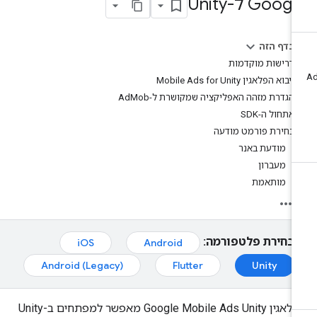
Goog ל-Unity
בדף הזה
דרישות מוקדמות
ייבוא הפלאגין Mobile Ads for Unity
הגדרת מזהה האפליקציה שמקושרת ל-AdMob
אתחול ה-SDK
בחירת פורמט מודעה
מודעת באנר
מעברון
מותאמת
בחירת פלטפורמה:
iOS
Android
Android (Legacy)
Flutter
Unity
הפלאגין Google Mobile Ads Unity מאפשר למפתחים ב-Unity