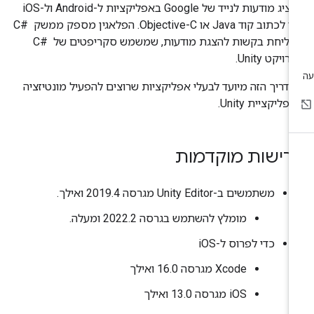
להציג מודעות לנייד של Google באפליקציות ל-Android ול-iOS
בלי לכתוב קוד Java או Objective-C. הפלאגין מספק ממשק C# ‎
לשליחת בקשות להצגת מודעות, שמשמש סקריפטים של C# ‎
רויקט Unity.
דריך הזה מיועד לבעלי אפליקציות שרוצים להפעיל מונטיזציה
פליקציית Unity.
רישות מוקדמות
משתמשים ב-Unity Editor מגרסה 2019.4 ואילך.
מומלץ להשתמש בגרסה 2022.2 ומעלה.
כדי לפרוס ל-iOS
‫Xcode מגרסה 16.0 ואילך
‫iOS מגרסה 13.0 ואילך