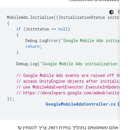
MobileAds
.
Initialize
((
InitializationStatus
initst
{
if
(
initstatus
==
null
)
{
Debug
.
LogError
(
"Google Mobile Ads initial
return
;
}
Debug
.
Log
(
"Google Mobile Ads initialization c
// Google Mobile Ads events are raised off th
// access UnityEngine objects after initializ
// use MobileAdsEventExecutor.ExecuteInUpdate
// https://developers.google.com/admob/unity/
});
GoogleMobileAdsController
.
cs
 אתם משתמשים בתהליך בחירת רשת, צריך להמתין עד