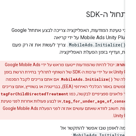
תחול ה-SDK
ני טעינת המודעות, האפליקציה צריכה לבצע אתחול
Google
Mobile Ads Unity Plug
על ידי קריאה
MobileAds.Initialize()
. צריך לעשות את זה רק פעם
ת, ועדיף בזמן הפעלת האפליקציה.
אזהרה:
יכול להיות שהמודעות ייטענו מראש על ידי
Google Mobile Ads
Unity Pl
או על ידי ערכות ה-SDK של השותף לתהליך בחירת הרשת בזמן
עלה של
MobileAds.Initialize()
. אם אתם צריכים לקבל הסכמה
ממשתמשים באזור הכלכלי האירופי (EEA), בבריטניה או בשווייץ, אתם צריכים
יר פלאגים ספציפיים לבקשה, כמו
tagForChildDirectedTreatment
tag_for_under_age_of_consen
, או לבצע פעולות אחרות לפני טעינת
עות. חשוב לוודא שאתם עושים את זה לפני הפעלת
Google Mobile Ads
.
Unity Pl
גמה לאופן שבו אפשר להתקשר אל
:
MobileAds.Initialize(