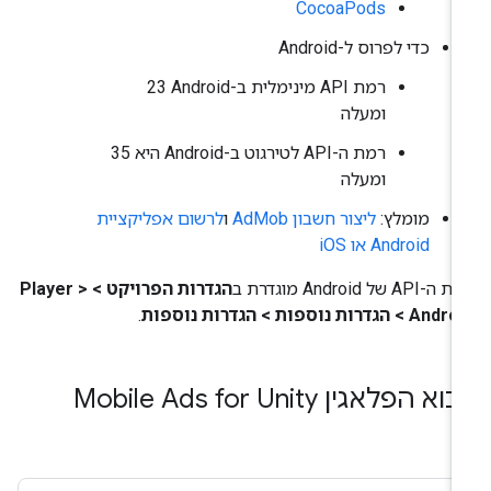
CocoaPods
כדי לפרוס ל-Android
רמת API מינימלית ב-Android‏ 23
ומעלה
רמת ה-API לטירגוט ב-Android היא 35
ומעלה
מומלץ:
ליצור חשבון AdMob
ו
לרשום אפליקציית
Android או iOS
-API של Android מוגדרת ב
הגדרות הפרויקט > Player >
A > הגדרות נוספות > הגדרות נוספות
.
בוא הפלאגין Mobile Ads for Unity