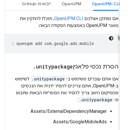
OpenUPM-CLI
OpenUPM
ייבוא מ-GitHub
אם מותקן אצלכם
OpenUPM CLI
, תוכלו להתקין את
מאגר OpenUPM באמצעות הפקודה הבאה:
openupm
add
com.google.ads.mobile
הסרת נכסי פלאגין
unitypackage
.
אם אתם עוברים משימוש ב-
.unitypackage
לשימוש
ב-OpenUPM, אתם צריכים להסיר ידנית את הנכסים
מהמיקום הישן. צריך להסיר את הספריות הבאות שיובאו
מ-
.unitypackage
:
Assets/ExternalDependencyManager
Assets/GoogleMobileAds