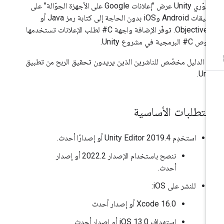
لمطوّري Unity عرض "إعلانات Google على الأجهزة الجوّالة" على
تطبيقات Android وiOS بدون الحاجة إلى كتابة رمز Java أو
Objective-C. توفّر الإضافة واجهة C# لطلب الإعلانات تستخدمها
# البرمجية في مشروع Unity.
ا الدليل مخصّص للناشرين الذين يريدون تحقيق الربح من تطبيق
Unit
لمتطلبات الأساسية
استخدِم Unity Editor 2019.4 أو إصدارًا أحدث.
ننصح باستخدام الإصدار 2022.2 أو إصدار
أحدث.
للنشر على iOS:
‫Xcode 16.0 أو إصدار أحدث
استهداف iOS 13.0 أو إصدار أحدث