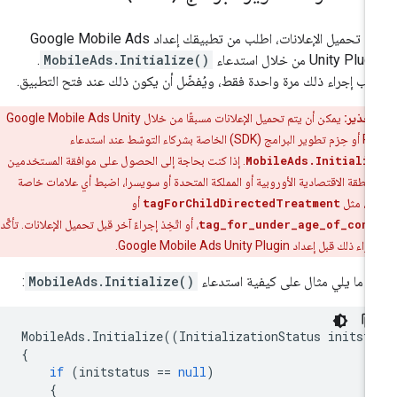
ل تحميل الإعلانات، اطلب من تطبيقك إعداد
Google Mobile Ads
Unity Plug
من خلال استدعاء
MobileAds.Initialize()
.
ب إجراء ذلك مرة واحدة فقط، ويُفضّل أن يكون ذلك عند فتح التطبيق.
تحذير:
يمكن أن يتم تحميل الإعلانات مسبقًا من خلال
Google Mobile Ads Unity
Pl
أو حِزم تطوير البرامج (SDK) الخاصة بشركاء التوسّط عند استدعاء
MobileAds.Initiali
. إذا كنت بحاجة إلى الحصول على موافقة المستخدمين
منطقة الاقتصادية الأوروبية أو المملكة المتحدة أو سويسرا، اضبط أي علامات خاصة
ب، مثل
tagForChildDirectedTreatment
أو
tag_for_under_age_of_cons
، أو اتّخِذ إجراءً آخر قبل تحميل الإعلانات. تأكَّد
راء ذلك قبل إعداد
Google Mobile Ads Unity Plugin
.
 ما يلي مثال على كيفية استدعاء
MobileAds.Initialize()
:
MobileAds
.
Initialize
((
InitializationStatus
initst
{
if
(
initstatus
==
null
)
{