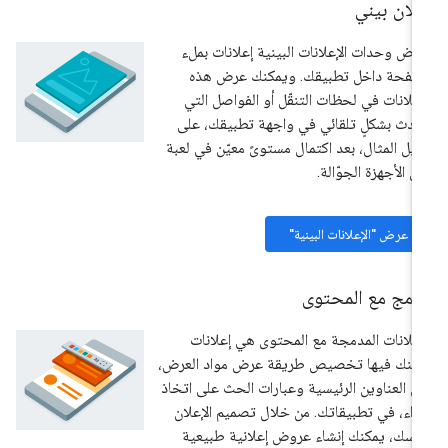
لان بيني
رض وحدات الإعلانات البينية إعلانات بملء
صفحة داخل تطبيقك. ويمكنك عرض هذه
إعلانات في لحظات التنقّل أو الفواصل التي
دث بشكلٍ تلقائي في واجهة تطبيقك، على
يل المثال، بعد اكتمال مستوىً معيّن في لعبة
ى الأجهزة الجوّالة.
عرض "الإعلانات البينية"
دمج مع المحتوى
إعلانات المدمجة مع المحتوى هي إعلانات
كنك فيها تخصيص طريقة عرض مواد العرض،
ل العناوين الرئيسية وعبارات الحث على اتخاذ
راء، في تطبيقاتك. من خلال تصميم الإعلان
فسك، يمكنك إنشاء عروض إعلانية طبيعية