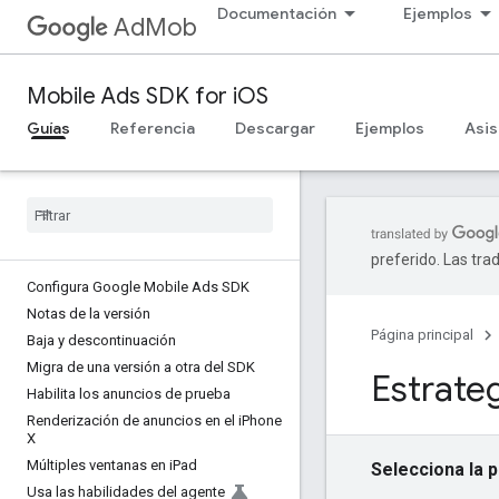
Documentación
Ejemplos
AdMob
Mobile Ads SDK for iOS
Guías
Referencia
Descargar
Ejemplos
Asis
preferido. Las tra
Configura Google Mobile Ads SDK
Notas de la versión
Página principal
Baja y descontinuación
Migra de una versión a otra del SDK
Estrateg
Habilita los anuncios de prueba
Renderización de anuncios en el i
Phone
X
Múltiples ventanas en i
Pad
Selecciona la 
Usa las habilidades del agente