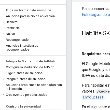
Para conocer las
Elige un formato de anuncios
Estrategias de p
Anuncios para inicio de aplicación
Banners
Intersticial
Habilita S
Nativo
Recompensado
Anuncios intersticiales
recompensados
Requisitos pre
Integra la Mediación de Ad
Mob
El
Google Mobil
Configura la Mediación de Ad
Mob
que Google y los
Elige fuentes de anuncios
IDFA no está dis
Integra fuentes de anuncios
Para habilitar es
Soluciona problemas relacionados con
la licitación
valores
SKAdNe
Crea eventos personalizados
Info.plist
.
En el siguiente 
Controla la privacidad