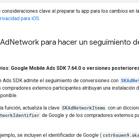
 consideraciones clave al preparar tu app para los cambios en la
rivacidad para iOS
.
KAd
Network para hacer un seguimiento d
vios:
Google Mobile Ads SDK
7.64.0 o versiones posteriore
e Ads SDK
admite el seguimiento de conversiones con
SKAdNe
 compradores externos participantes atribuyan una instalación d
ponible.
ta función, actualiza la clave
SKAdNetworkItems
con un dicciona
tworkIdentifier
de Google y de los compradores externos par
ejemplo, se incluyen el identificador de Google (
cstr6suwn9.sk