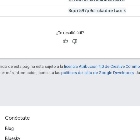
3qcr597p9d
.
skadnetwork
¿Te resultó útil?
enido de esta página está sujeto a la
licencia Atribución 4.0 de Creative Comm
ener más información, consulta las
políticas del sitio de Google Developers
. J
Conéctate
Blog
Bluesky