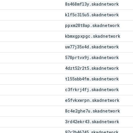
8s468mfl3y
.
skadnetwork
klf5c3l5u5
.
skadnetwork
ppxm28t8ap
.
skadnetwork
kbmxgpxpgc
.
skadnetwork
uw77j35x4d
.
skadnetwork
578prtvx9j
.
skadnetwork
4dzt52r2t5
.
skadnetwork
tl55sbb4fm
.
skadnetwork
c3frkrj4fj
.
skadnetwork
e5fvkxwrpn
.
skadnetwork
8c4e2ghe7u
.
skadnetwork
3rd42ekr43
.
skadnetwork
97r2b46745
.
skadnetwork