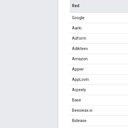
Red
Google
Aarki
Adform
Adikteev
Amazon
Appier
AppLovin
Arpeely
Base
Beeswax.io
Bidease