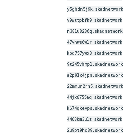
y5ghdn5j9k
.
skadnetwork
v9wttpbfk9
.
skadnetwork
n38lu8286q
.
skadnetwork
47vhws6wlr
.
skadnetwork
kbd757ywx3
.
skadnetwork
9t245vhmpl
.
skadnetwork
a2p9lx4jpn
.
skadnetwork
22mmun2rn5
.
skadnetwork
44jx6755aq
.
skadnetwork
k674qkevps
.
skadnetwork
4468km3ulz
.
skadnetwork
2u9pt9hc89
.
skadnetwork