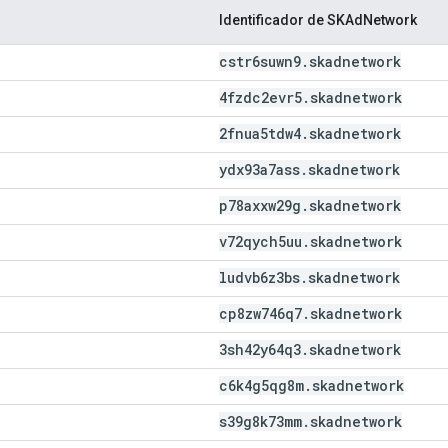
Identificador de SKAdNetwork
cstr6suwn9
.
skadnetwork
4fzdc2evr5
.
skadnetwork
2fnua5tdw4
.
skadnetwork
ydx93a7ass
.
skadnetwork
p78axxw29g
.
skadnetwork
v72qych5uu
.
skadnetwork
ludvb6z3bs
.
skadnetwork
cp8zw746q7
.
skadnetwork
3sh42y64q3
.
skadnetwork
c6k4g5qg8m
.
skadnetwork
s39g8k73mm
.
skadnetwork