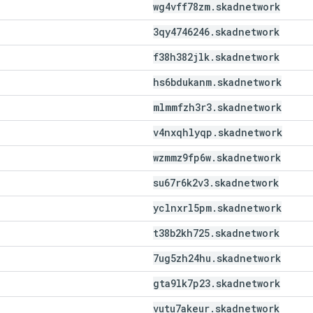
wg4vff78zm
.
skadnetwork
3qy4746246
.
skadnetwork
f38h382jlk
.
skadnetwork
hs6bdukanm
.
skadnetwork
mlmmfzh3r3
.
skadnetwork
v4nxqhlyqp
.
skadnetwork
wzmmz9fp6w
.
skadnetwork
su67r6k2v3
.
skadnetwork
yclnxrl5pm
.
skadnetwork
t38b2kh725
.
skadnetwork
7ug5zh24hu
.
skadnetwork
gta9lk7p23
.
skadnetwork
vutu7akeur
.
skadnetwork