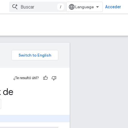
/
Acceder
¿Te resultó útil?
 de