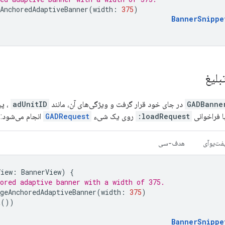
AnchoredAdaptiveBanner
(
width
:
375
)
BannerSnippe
بلیغ
GADBanne
در جای خود قرار گرفت و ویژگی‌های آن، مانند
adUnitID
، پی
با فراخوانی
loadRequest:
روی یک شیء
GADRequest
انجام می‌شود:
ت‌یو‌آی
هدف-سی
View
:
BannerView
)
{
ored adaptive banner with a width of 375.
geAnchoredAdaptiveBanner
(
width
:
375
)
t
())
BannerSnippe