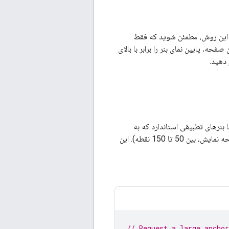
هنگام استفاده از این روش، مطمئن شوید که فقط
حه، پایین نمای بنر را برابر با بالای
 دهید.
بنرهای تطبیقی ​​استاندارد که به
صورت لنگری قرار می‌گیرند، این بنرها حداکثر ارتفاع بلندتری را ارائه می‌دهند (تا 20٪ از ارتفاع صفحه نمایش، بین 50 تا 150 نقطه). این
// Request a large anchor