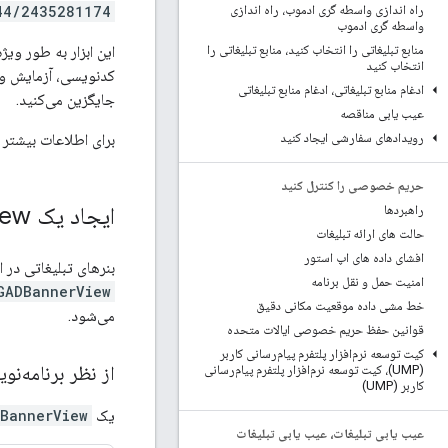
44/2435281174
راه اندازی واسطه گری ادموب، راه اندازی
واسطه گری ادموب
این ابزار به طور ویژ
منابع تبلیغاتی را انتخاب کنید، منابع تبلیغاتی را
انتخاب کنید
کدنویسی، آزمایش و ا
ادغام منابع تبلیغاتی، ادغام منابع تبلیغاتی
جایگزین می‌کنید.
عیب یابی مناقصه
برای اطلاعات بیشتر 
رویدادهای سفارشی ایجاد کنید
حریم خصوصی را کنترل کنید
ایجاد یک GADBanner
iew
راهبردها
حالت های ارائه تبلیغات
افشای داده های اپ استور
بنرهای تبلیغاتی در 
امنیت حمل و نقل برنامه
GADBannerView
خط مشی داده موقعیت مکانی دقیق
می‌شود.
قوانین حفظ حریم خصوصی ایالات متحده
کیت توسعه نرم‌افزار پلتفرم پیام‌رسانی کاربر
از نظر برنامه‌نو
(UMP)، کیت توسعه نرم‌افزار پلتفرم پیام‌رسانی
کاربر (UMP)
یک
BannerView
عیب یابی تبلیغات، عیب یابی تبلیغات