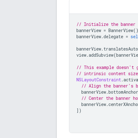
// Initialize the banner 
bannerView
=
BannerView
(
bannerView
.
delegate
=
sel
bannerView
.
translatesAuto
view
.
addSubview
(
bannerVi
// This example doesn't 
// intrinsic content size
NSLayoutConstraint
.
activ
// Align the banner's 
bannerView
.
bottomAncho
// Center the banner ho
bannerView
.
centerXAncho
])