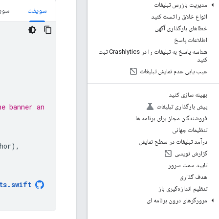
مدیریت بازرس تبلیغات
سویفت
سویف
انواع خلاق را تست کنید
خطاهای بارگذاری آگهی
اطلاعات پاسخ
شناسه پاسخ به تبلیغات را در Crashlytics ثبت
کنید
عیب یابی عدم نمایش تبلیغات
بهینه سازی کنید
he banner an
پیش بارگذاری تبلیغات
فروشندگان مجاز برای برنامه ها
تنظیمات جهانی
درآمد تبلیغات در سطح نمایش
hor
),
گزارش نویسی
تایید سمت سرور
هدف گذاری
ts
.
swift
تنظیم اندازه‌گیری باز
مرورگرهای درون برنامه ای