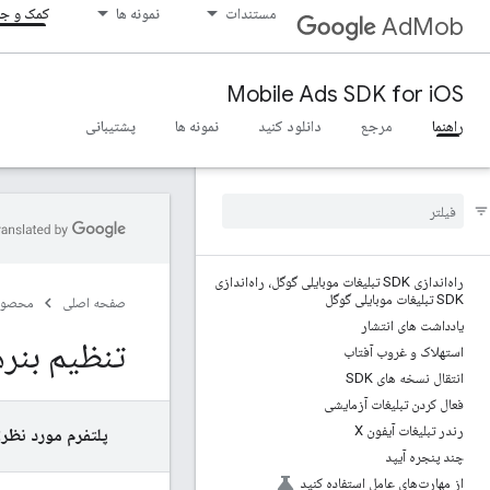
مستندات
نمونه ها
کمک و جا
AdMob
Mobile Ads SDK for iOS
راهنما
مرجع
دانلود کنید
نمونه ها
پشتیبانی
راه‌اندازی SDK تبلیغات موبایلی گوگل، راه‌اندازی
SDK تبلیغات موبایلی گوگل
صفحه اصلی
محصول
یادداشت های انتشار
تنظیم بنره
استهلاک و غروب آفتاب
انتقال نسخه های SDK
فعال کردن تبلیغات آزمایشی
رندر تبلیغات آیفون X
پلتفرم مورد نظر:
چند پنجره آیپد
از مهارت‌های عامل استفاده کنید