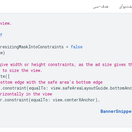
ت‌یو‌آی
هدف-سی
view.
)
f
resizingMaskIntoConstraints
=
false
ew
)
give width or height constraints, as the ad size gives t
 to size the view.
ate
([
bottom edge with the safe area's bottom edge
r
.
constraint
(
equalTo
:
view
.
safeAreaLayoutGuide
.
bottomAnc
rizontally in the view
r
.
constraint
(
equalTo
:
view
.
centerXAnchor
),
BannerSnippe