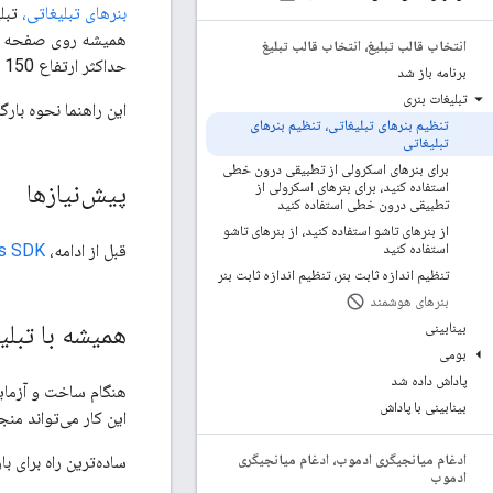
بنرهای تبلیغاتی،
تبلی
انتخاب قالب تبلیغ، انتخاب قالب تبلیغ
حداکثر ارتفاع 150 پیکسل لنگر می‌اندازند. برای بهینه‌سازی اندازه تبلیغ برای هر دستگاه، از بنرهای تطبیقی ​​استفاده کنید.
برنامه باز شد
تبلیغات بنری
این راهنما نحوه بارگذاری 
تنظیم بنرهای تبلیغاتی، تنظیم بنرهای
تبلیغاتی
برای بنرهای اسکرولی از تطبیقی ​​درون خطی
پیش‌نیازها
استفاده کنید، برای بنرهای اسکرولی از
تطبیقی ​​درون خطی استفاده کنید
از بنرهای تاشو استفاده کنید، از بنرهای تاشو
قبل از ادامه،
ds SDK
استفاده کنید
تنظیم اندازه ثابت بنر، تنظیم اندازه ثابت بنر
بنرهای هوشمند
همیشه با تبل
بینابینی
بومی
پاداش داده شد
هنگام ساخت و آزمایش
بینابینی با پاداش
این کار می‌تواند م
ساده‌ترین راه برای با
ادغام میانجیگری ادموب، ادغام میانجیگری
ادموب