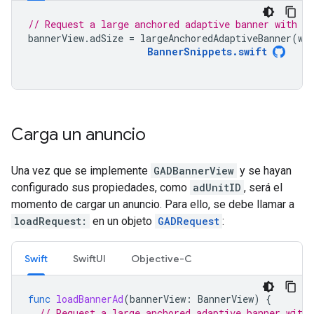
// Request a large anchored adaptive banner with a 
bannerView
.
adSize
=
largeAnchoredAdaptiveBanner
(
wi
BannerSnippets
.
swift
Carga un anuncio
Una vez que se implemente
GADBannerView
y se hayan
configurado sus propiedades, como
adUnitID
, será el
momento de cargar un anuncio. Para ello, se debe llamar a
loadRequest:
en un objeto
GADRequest
:
Swift
SwiftUI
Objective-C
func
loadBannerAd
(
bannerView
:
BannerView
)
{
// Request a large anchored adaptive banner with 