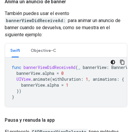
Anima un anuncio de banner
También puedes usar el evento
bannerViewDidReceiveAd:
para animar un anuncio de
banner cuando se devuelva, como se muestra en el
siguiente ejemplo:
Swift
Objective-C
func
bannerViewDidReceiveAd
(
_
bannerView
:
BannerVi
bannerView
.
alpha
=
0
UIView
.
animate
(
withDuration
:
1
,
animations
:
{
bannerView
.
alpha
=
1
})
}
Pausa y reanuda la app
El protocolo
GADBannerViewDelegate
tiene métodos