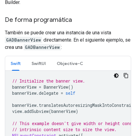
Builder.
De forma programática
También se puede crear una instancia de una vista
GADBannerView
directamente. En el siguiente ejemplo, se
crea una
GADBannerView
:
Swift
SwiftUI
Objective-C
// Initialize the banner view.
bannerView
=
BannerView
()
bannerView
.
delegate
=
self
bannerView
.
translatesAutoresizingMaskIntoConstraint
view
.
addSubview
(
bannerView
)
// This example doesn't give width or height const
// intrinsic content size to size the view.
NSLayoutConstraint
.
activate
([