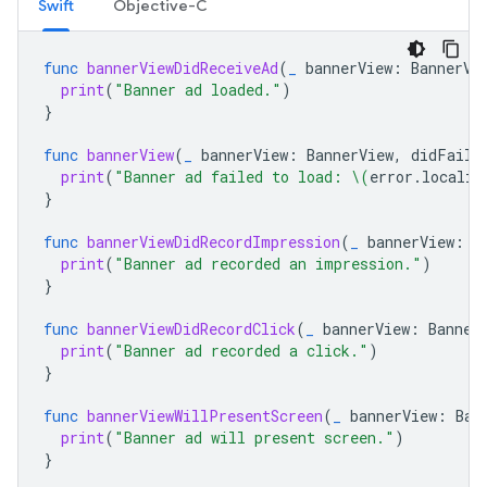
Swift
Objective-C
func
bannerViewDidReceiveAd
(
_
bannerView
:
BannerVi
print
(
"Banner ad loaded."
)
}
func
bannerView
(
_
bannerView
:
BannerView
,
didFailT
print
(
"Banner ad failed to load: 
\(
error
.
localiz
}
func
bannerViewDidRecordImpression
(
_
bannerView
:
B
print
(
"Banner ad recorded an impression."
)
}
func
bannerViewDidRecordClick
(
_
bannerView
:
Banner
print
(
"Banner ad recorded a click."
)
}
func
bannerViewWillPresentScreen
(
_
bannerView
:
Ban
print
(
"Banner ad will present screen."
)
}