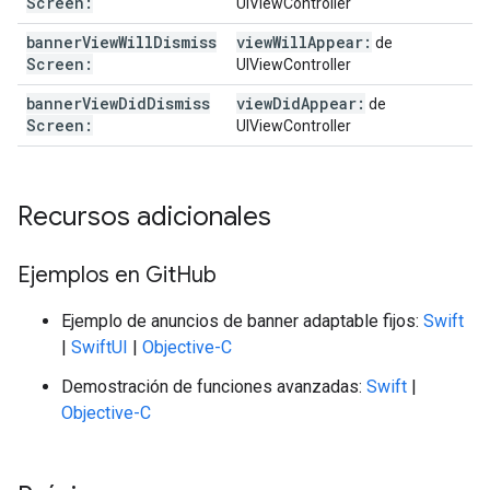
Screen:
UIViewController
banner
View
Will
Dismiss
view
Will
Appear:
de
Screen:
UIViewController
banner
View
Did
Dismiss
view
Did
Appear:
de
Screen:
UIViewController
Recursos adicionales
Ejemplos en Git
Hub
Ejemplo de anuncios de banner adaptable fijos:
Swift
|
SwiftUI
|
Objective-C
Demostración de funciones avanzadas:
Swift
|
Objective-C