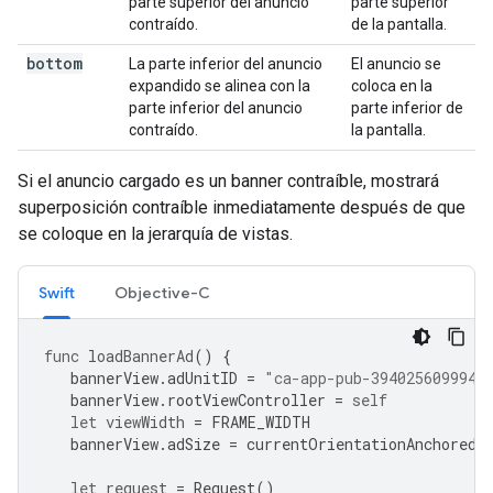
parte superior del anuncio
parte superior
contraído.
de la pantalla.
bottom
La parte inferior del anuncio
El anuncio se
expandido se alinea con la
coloca en la
parte inferior del anuncio
parte inferior de
contraído.
la pantalla.
Si el anuncio cargado es un banner contraíble, mostrará
superposición contraíble inmediatamente después de que
se coloque en la jerarquía de vistas.
Swift
Objective-C
func
loadBannerAd
()
{
bannerView
.
adUnitID
=
"ca-app-pub-3940256099942
bannerView
.
rootViewController
=
self
let
viewWidth
=
FRAME_WIDTH
bannerView
.
adSize
=
currentOrientationAnchoredA
let
request
=
Request
()