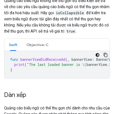
Quảng cáo biểu ngữ không thể thu gọn đủ điều kiện để trả
về cho các yêu cầu quảng cáo biểu ngữ có thể thu gọn nhằm
tối đa hoá hiệu suất. Hãy gọi
isCollapsible
để kiểm tra
xem biểu ngữ được tải gần đây nhất có thể thu gọn hay
không. Nếu yêu cầu không tải được và biểu ngữ trước đó có
thể thu gọn, thì API sẽ trả về giá trị
true
.
Swift
Objective-C
func
bannerViewDidReceiveAd
(
_
bannerView
:
BannerVi
print
(
"The last loaded banner is 
\(
bannerView
.
is
}
Dàn xếp
Quảng cáo biểu ngữ có thể thu gọn chỉ dành cho nhu cầu của