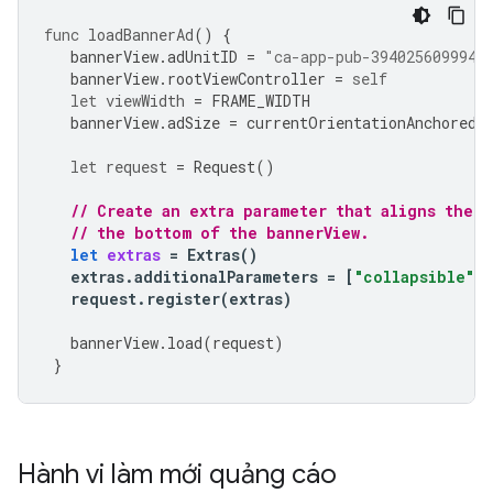
func
loadBannerAd
()
{
bannerView
.
adUnitID
=
"ca-app-pub-3940256099942
bannerView
.
rootViewController
=
self
let
viewWidth
=
FRAME_WIDTH
bannerView
.
adSize
=
currentOrientationAnchoredA
let
request
=
Request
()
// Create an extra parameter that aligns the 
// the bottom of the bannerView.
let
extras
=
Extras
()
extras
.
additionalParameters
=
[
"collapsible"
:
request
.
register
(
extras
)
bannerView
.
load
(
request
)
}
Hành vi làm mới quảng cáo