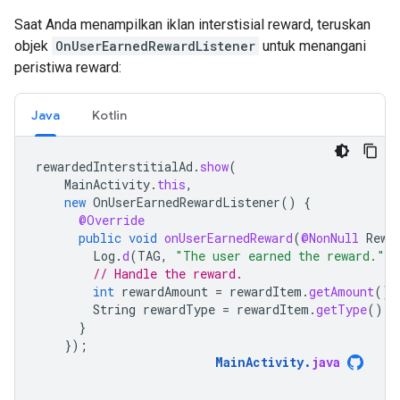
Saat Anda menampilkan iklan interstisial reward, teruskan
objek
OnUserEarnedRewardListener
untuk menangani
peristiwa reward:
Java
Kotlin
rewardedInterstitialAd
.
show
(
MainActivity
.
this
,
new
OnUserEarnedRewardListener
()
{
@Override
public
void
onUserEarnedReward
(
@NonNull
Rewa
Log
.
d
(
TAG
,
"The user earned the reward."
)
// Handle the reward.
int
rewardAmount
=
rewardItem
.
getAmount
();
String
rewardType
=
rewardItem
.
getType
();
}
});
MainActivity
.
java