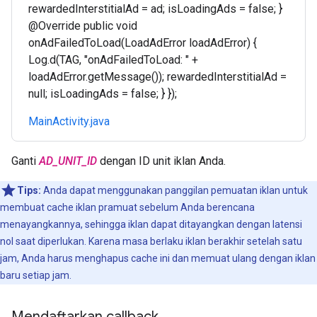
rewardedInterstitialAd = ad; isLoadingAds = false; }
@Override public void
onAdFailedToLoad(LoadAdError loadAdError) {
Log.d(TAG, "onAdFailedToLoad: " +
loadAdError.getMessage()); rewardedInterstitialAd =
null; isLoadingAds = false; } });
MainActivity.java
Ganti
AD_UNIT_ID
dengan ID unit iklan Anda.
Tips:
Anda dapat menggunakan panggilan pemuatan iklan untuk
membuat cache iklan pramuat sebelum Anda berencana
menayangkannya, sehingga iklan dapat ditayangkan dengan latensi
nol saat diperlukan. Karena masa berlaku iklan berakhir setelah satu
jam, Anda harus menghapus cache ini dan memuat ulang dengan iklan
baru setiap jam.
Mendaftarkan callback