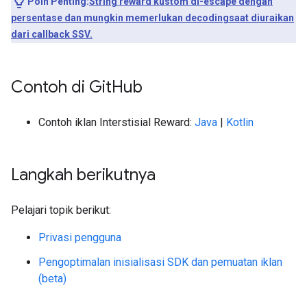
Poin Penting:
String reward kustom di-escape dengan
persentase dan mungkin memerlukan decodingsaat diuraikan
dari callback SSV.
Contoh di Git
Hub
Contoh iklan Interstisial Reward:
Java
|
Kotlin
Langkah berikutnya
Pelajari topik berikut:
Privasi pengguna
Pengoptimalan inisialisasi SDK dan pemuatan iklan
(beta)