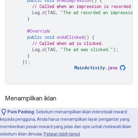
public
void
onAdImpression
()
{
// Called when an impression is recorded f
Log
.
d
(
TAG
,
"The ad recorded an impression.
}
@Override
public
void
onAdClicked
()
{
// Called when ad is clicked.
Log
.
d
(
TAG
,
"The ad was clicked."
);
}
});
MainActivity
.
java
Menampilkan iklan
Poin Penting:
Sebelum menampilkan iklan interstisial reward
kepada pengguna, Anda harus menampilkan layar pengantar yang
memberikan pesan reward yang jelas dan opsi untuk melewati iklan
sebelum iklan dimulai.
Pelajari lebih lanjut