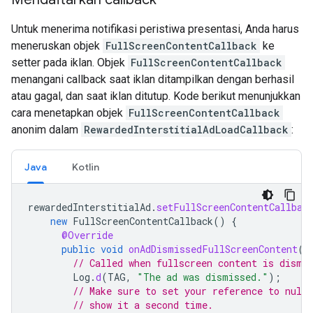
Untuk menerima notifikasi peristiwa presentasi, Anda harus
meneruskan objek
FullScreenContentCallback
ke
setter pada iklan. Objek
FullScreenContentCallback
menangani callback saat iklan ditampilkan dengan berhasil
atau gagal, dan saat iklan ditutup. Kode berikut menunjukkan
cara menetapkan objek
FullScreenContentCallback
anonim dalam
RewardedInterstitialAdLoadCallback
:
Java
Kotlin
rewardedInterstitialAd
.
setFullScreenContentCallbac
new
FullScreenContentCallback
()
{
@Override
public
void
onAdDismissedFullScreenContent
()
// Called when fullscreen content is dismi
Log
.
d
(
TAG
,
"The ad was dismissed."
);
// Make sure to set your reference to null
// show it a second time.