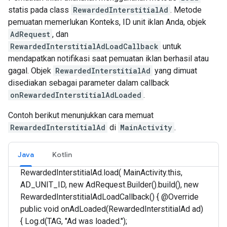
statis pada class
RewardedInterstitialAd
. Metode
pemuatan memerlukan Konteks, ID unit iklan Anda, objek
AdRequest
, dan
RewardedInterstitialAdLoadCallback
untuk
mendapatkan notifikasi saat pemuatan iklan berhasil atau
gagal. Objek
RewardedInterstitialAd
yang dimuat
disediakan sebagai parameter dalam callback
onRewardedInterstitialAdLoaded
.
Contoh berikut menunjukkan cara memuat
RewardedInterstitialAd
di
MainActivity
.
Java
Kotlin
RewardedInterstitialAd.load( MainActivity.this,
AD_UNIT_ID, new AdRequest.Builder().build(), new
RewardedInterstitialAdLoadCallback() { @Override
public void onAdLoaded(RewardedInterstitialAd ad)
{ Log.d(TAG, "Ad was loaded.");