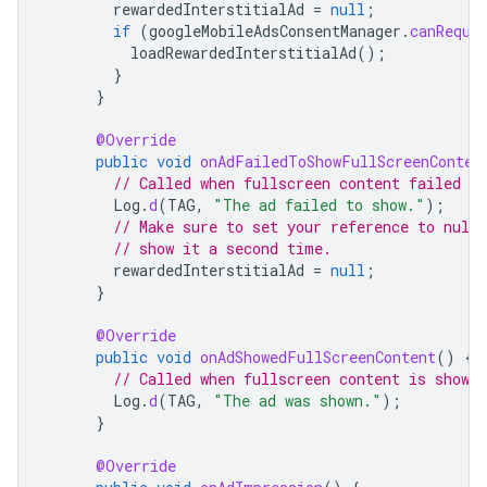
rewardedInterstitialAd
=
null
;
if
(
googleMobileAdsConsentManager
.
canReque
loadRewardedInterstitialAd
();
}
}
@Override
public
void
onAdFailedToShowFullScreenConten
// Called when fullscreen content failed to
Log
.
d
(
TAG
,
"The ad failed to show."
);
// Make sure to set your reference to null
// show it a second time.
rewardedInterstitialAd
=
null
;
}
@Override
public
void
onAdShowedFullScreenContent
()
{
// Called when fullscreen content is shown.
Log
.
d
(
TAG
,
"The ad was shown."
);
}
@Override