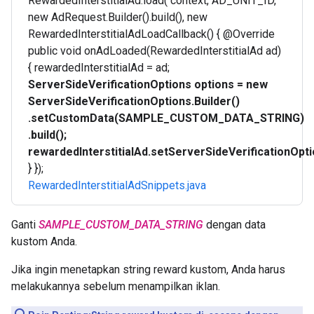
RewardedInterstitialAd.load( context, AD_UNIT_ID,
new AdRequest.Builder().build(), new
RewardedInterstitialAdLoadCallback() { @Override
public void onAdLoaded(RewardedInterstitialAd ad)
{ rewardedInterstitialAd = ad;
ServerSideVerificationOptions options =
new
ServerSideVerificationOptions.Builder()
.setCustomData(SAMPLE_CUSTOM_DATA_STRING)
.build();
rewardedInterstitialAd.setServerSideVerificationOpti
} });
RewardedInterstitialAdSnippets.java
Ganti
SAMPLE_CUSTOM_DATA_STRING
dengan data
kustom Anda.
Jika ingin menetapkan string reward kustom, Anda harus
melakukannya sebelum menampilkan iklan.