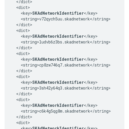
  </dict>

  <dict>

    <key>
SKAdNetworkIdentifier
</key>

    <string>v72qych5uu.skadnetwork</string>

  </dict>

  <dict>

    <key>
SKAdNetworkIdentifier
</key>

    <string>ludvb6z3bs.skadnetwork</string>

  </dict>

  <dict>

    <key>
SKAdNetworkIdentifier
</key>

    <string>cp8zw746q7.skadnetwork</string>

  </dict>

  <dict>

    <key>
SKAdNetworkIdentifier
</key>

    <string>3sh42y64q3.skadnetwork</string>

  </dict>

  <dict>

    <key>
SKAdNetworkIdentifier
</key>

    <string>c6k4g5qg8m.skadnetwork</string>

  </dict>

  <dict>

    <key>
SKAdNetworkIdentifier
</key>
