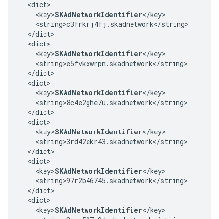
  <dict>

    <key>
SKAdNetworkIdentifier
</key>

    <string>c3frkrj4fj.skadnetwork</string>

  </dict>

  <dict>

    <key>
SKAdNetworkIdentifier
</key>

    <string>e5fvkxwrpn.skadnetwork</string>

  </dict>

  <dict>

    <key>
SKAdNetworkIdentifier
</key>

    <string>8c4e2ghe7u.skadnetwork</string>

  </dict>

  <dict>

    <key>
SKAdNetworkIdentifier
</key>

    <string>3rd42ekr43.skadnetwork</string>

  </dict>

  <dict>

    <key>
SKAdNetworkIdentifier
</key>

    <string>97r2b46745.skadnetwork</string>

  </dict>

  <dict>

    <key>
SKAdNetworkIdentifier
</key>
