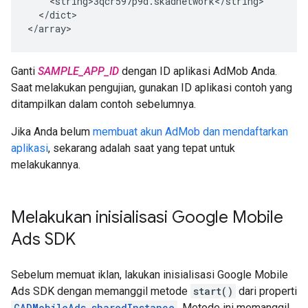
    <string>3qcr597p9d.skadnetwork</string>

  </dict>

</array>
Ganti
SAMPLE_APP_ID
dengan ID aplikasi AdMob Anda.
Saat melakukan pengujian, gunakan ID aplikasi contoh yang
ditampilkan dalam contoh sebelumnya.
Jika Anda belum
membuat akun AdMob dan
mendaftarkan
aplikasi
, sekarang adalah saat yang tepat untuk
melakukannya.
Melakukan inisialisasi
Google Mobile
Ads SDK
Sebelum memuat iklan, lakukan inisialisasi
Google Mobile
Ads SDK
dengan memanggil metode
start()
dari properti
GADMobileAds.sharedInstance
. Metode ini memanggil