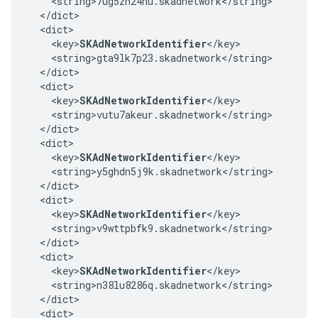
    <string>7ug5zh24hu.skadnetwork</string>

  </dict>

  <dict>

    <key>
SKAdNetworkIdentifier
</key>

    <string>gta9lk7p23.skadnetwork</string>

  </dict>

  <dict>

    <key>
SKAdNetworkIdentifier
</key>

    <string>vutu7akeur.skadnetwork</string>

  </dict>

  <dict>

    <key>
SKAdNetworkIdentifier
</key>

    <string>y5ghdn5j9k.skadnetwork</string>

  </dict>

  <dict>

    <key>
SKAdNetworkIdentifier
</key>

    <string>v9wttpbfk9.skadnetwork</string>

  </dict>

  <dict>

    <key>
SKAdNetworkIdentifier
</key>

    <string>n38lu8286q.skadnetwork</string>

  </dict>

  <dict>
