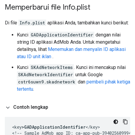
Memperbarui file Info
.
plist
Di file
Info.plist
aplikasi Anda, tambahkan kunci berikut:
Kunci
GADApplicationIdentifier
dengan nilai
string ID aplikasi AdMob Anda. Untuk mengetahui
detailnya, lihat
Menemukan dan menyalin ID aplikasi
atau ID unit iklan
.
Kunci
SKAdNetworkItems
. Kunci ini mencakup nilai
SKAdNetworkIdentifier
untuk Google
cstr6suwn9.skadnetwork
dan
pembeli pihak ketiga
tertentu
.
Contoh lengkap
<key
>GADApplicationIdentifier
</key>

<!-- Sample AdMob app ID: ca-app-pub-39402560999425