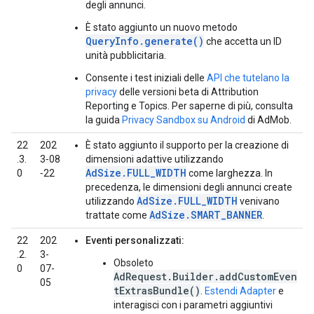
degli annunci.
È stato aggiunto un nuovo metodo
QueryInfo.generate()
che accetta un ID
unità pubblicitaria.
Consente i test iniziali delle
API che tutelano la
privacy
delle versioni beta di Attribution
Reporting e Topics. Per saperne di più, consulta
la guida
Privacy Sandbox su Android
di AdMob.
22
202
È stato aggiunto il supporto per la creazione di
.3.
3‑08
dimensioni adattive utilizzando
AdSize.FULL_WIDTH
0
‑22
come larghezza. In
precedenza, le dimensioni degli annunci create
AdSize.FULL_WIDTH
utilizzando
venivano
AdSize.SMART_BANNER
trattate come
.
22
202
Eventi personalizzati:
.2.
3-
Obsoleto
0
07-
AdRequest.Builder.addCustomEven
05
tExtrasBundle()
.
Estendi Adapter
e
interagisci con i parametri aggiuntivi