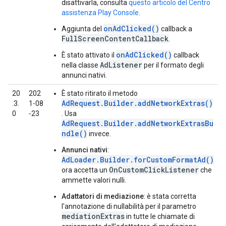
disattivarla, consulta
questo articolo del Centro
assistenza Play Console
.
onAdClicked()
Aggiunta del
callback a
FullScreenContentCallback
.
onAdClicked()
È stato attivato il
callback
AdListener
nella classe
per il formato degli
annunci nativi.
20
202
È stato ritirato il metodo
AdRequest.Builder.addNetworkExtras()
.3.
1‑08
0
‑23
. Usa
AdRequest.Builder.addNetworkExtrasBu
ndle()
invece.
Annunci nativi
:
AdLoader.Builder.forCustomFormatAd()
OnCustomClickListener
ora accetta un
che
ammette valori nulli.
Adattatori di mediazione
: è stata corretta
l'annotazione di nullabilità per il parametro
mediationExtras
in tutte le chiamate di