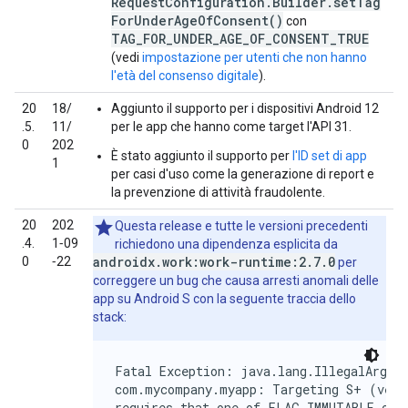
RequestConfiguration.Builder.setTag
ForUnderAgeOfConsent()
con
TAG_FOR_UNDER_AGE_OF_CONSENT_TRUE
(vedi
impostazione per utenti che non hanno
l'età del consenso digitale
).
20
18/
Aggiunto il supporto per i dispositivi Android 12
.5.
11/
per le app che hanno come target l'API 31.
0
202
È stato aggiunto il supporto per
l'ID set di app
1
per casi d'uso come la generazione di report e
la prevenzione di attività fraudolente.
20
202
Questa release e tutte le versioni precedenti
.4.
1‑09
richiedono una dipendenza esplicita da
androidx.work:work-runtime:2.7.0
0
‑22
per
correggere un bug che causa arresti anomali delle
app su Android S con la seguente traccia dello
stack:
Fatal Exception: java.lang.IllegalArgume
com.mycompany.myapp: Targeting S+ (versi
requires that one of FLAG_IMMUTABLE or F