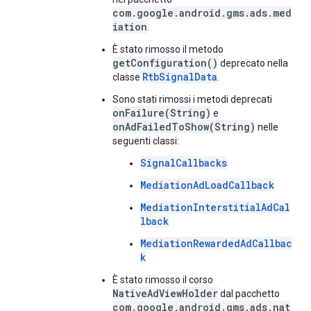
com.google.android.gms.ads.med
iation
.
È stato rimosso il metodo
getConfiguration()
deprecato nella
RtbSignalData
classe
.
Sono stati rimossi i metodi deprecati
onFailure(String)
e
onAdFailedToShow(String)
nelle
seguenti classi:
SignalCallbacks
MediationAdLoadCallback
MediationInterstitialAdCal
lback
MediationRewardedAdCallbac
k
È stato rimosso il corso
NativeAdViewHolder
dal pacchetto
com.google.android.gms.ads.nat