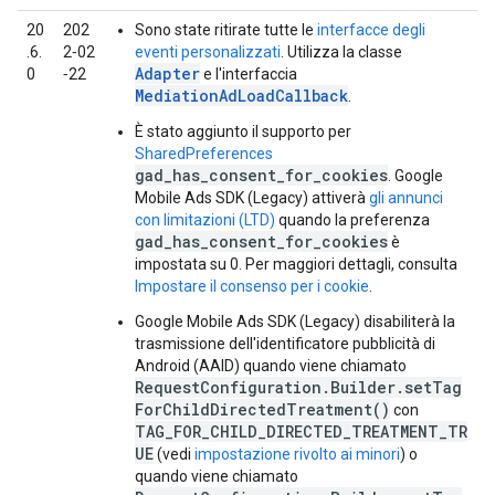
20
202
Sono state ritirate tutte le
interfacce degli
.6.
2‑02
eventi personalizzati
. Utilizza la classe
Adapter
0
‑22
e l'interfaccia
MediationAdLoadCallback
.
È stato aggiunto il supporto per
SharedPreferences
gad_has_consent_for_cookies
.
Google
Mobile Ads SDK (Legacy)
attiverà
gli annunci
con limitazioni (LTD)
quando la preferenza
gad_has_consent_for_cookies
è
impostata su 0. Per maggiori dettagli, consulta
Impostare il consenso per i cookie
.
Google Mobile Ads SDK (Legacy)
disabiliterà la
trasmissione dell'identificatore pubblicità di
Android (AAID) quando viene chiamato
RequestConfiguration.Builder.setTag
ForChildDirectedTreatment()
con
TAG_FOR_CHILD_DIRECTED_TREATMENT_TR
UE
(vedi
impostazione rivolto ai minori
) o
quando viene chiamato