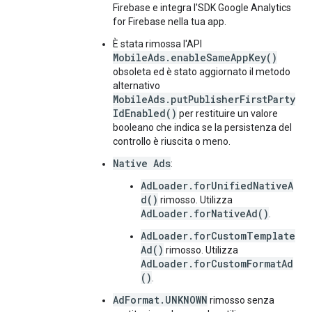
Firebase e integra l'SDK Google Analytics
for Firebase nella tua app.
È stata rimossa l'API
MobileAds.enableSameAppKey()
obsoleta ed è stato aggiornato il metodo
alternativo
MobileAds.putPublisherFirstParty
IdEnabled()
per restituire un valore
booleano che indica se la persistenza del
controllo è riuscita o meno.
Native Ads
:
AdLoader.forUnifiedNativeA
d()
rimosso. Utilizza
AdLoader.forNativeAd()
.
AdLoader.forCustomTemplate
Ad()
rimosso. Utilizza
AdLoader.forCustomFormatAd
()
.
AdFormat.UNKNOWN
rimosso senza