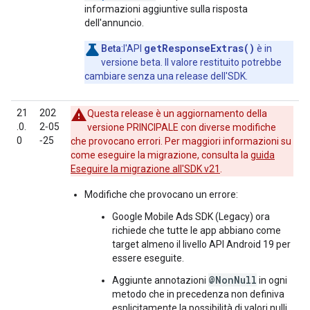
informazioni aggiuntive sulla risposta
dell'annuncio.
getResponseExtras()
Beta
:l'API
è in
versione beta. Il valore restituito potrebbe
cambiare senza una release dell'SDK.
21
202
Questa release è un aggiornamento della
.0.
2‑05
versione PRINCIPALE con diverse modifiche
0
‑25
che provocano errori. Per maggiori informazioni su
come eseguire la migrazione, consulta la
guida
Eseguire la migrazione all'SDK v21
.
Modifiche che provocano un errore:
Google Mobile Ads SDK (Legacy)
ora
richiede che tutte le app abbiano come
target almeno il livello API Android 19 per
essere eseguite.
@NonNull
Aggiunte annotazioni
in ogni
metodo che in precedenza non definiva
esplicitamente la possibilità di valori nulli.