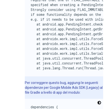
specified when creating a PendingIntent.

Strongly consider using FLAG_IMMUTABLE, 
if some functionality depends on the Pen
e.g. if it needs to be used with inline 
   at android.app.PendingIntent.checkFla
   at android.app.PendingIntent.getBroad
   at android.app.PendingIntent.getBroad
   at androidx.work.impl.utils.ForceStop
   at androidx.work.impl.utils.ForceStop
   at androidx.work.impl.utils.ForceStop
   at androidx.work.impl.utils.SerialExe
   at java.util.concurrent.ThreadPoolExe
   at java.util.concurrent.ThreadPoolExe
   at java.lang.Thread.run(Thread.java:
Per correggere questo bug, aggiungi le seguenti
dipendenze per
Google Mobile Ads SDK (Legacy)
al
file Gradle a livello di app del modulo:
dependencies {
