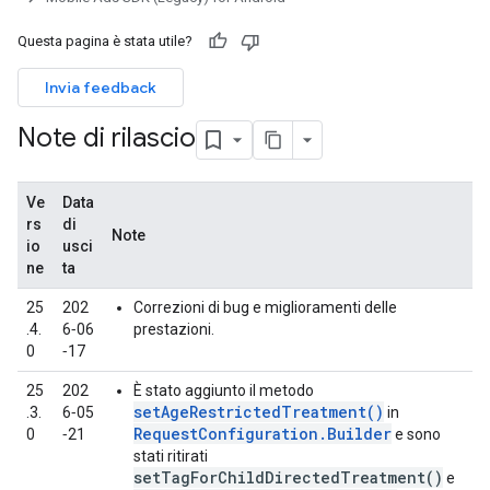
Questa pagina è stata utile?
Invia feedback
Note di rilascio
Ve
Data
rs
di
Note
io
usci
ne
ta
25
202
Correzioni di bug e miglioramenti delle
.4.
6‑06
prestazioni.
0
‑17
25
202
È stato aggiunto il metodo
setAgeRestrictedTreatment()
.3.
6‑05
in
RequestConfiguration.Builder
0
‑21
e sono
stati ritirati
setTagForChildDirectedTreatment()
e