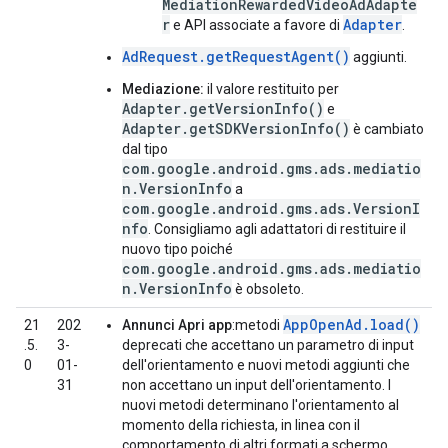
MediationRewardedVideoAdAdapte
r
Adapter
e API associate a favore di
.
AdRequest.getRequestAgent()
aggiunti.
Mediazione:
il valore restituito per
Adapter.getVersionInfo()
e
Adapter.getSDKVersionInfo()
è cambiato
dal tipo
com.google.android.gms.ads.mediatio
n.VersionInfo
a
com.google.android.gms.ads.VersionI
nfo
. Consigliamo agli adattatori di restituire il
nuovo tipo poiché
com.google.android.gms.ads.mediatio
n.VersionInfo
è obsoleto.
AppOpenAd.load()
21
202
Annunci Apri app
:metodi
.5.
3-
deprecati che accettano un parametro di input
0
01-
dell'orientamento e nuovi metodi aggiunti che
31
non accettano un input dell'orientamento. I
nuovi metodi determinano l'orientamento al
momento della richiesta, in linea con il
comportamento di altri formati a schermo