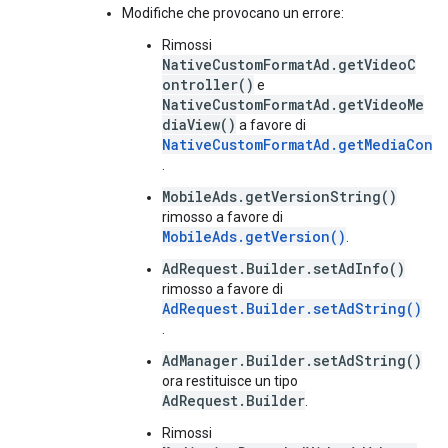
Modifiche che provocano un errore:
Rimossi
NativeCustomFormatAd.getVideoC
ontroller()
e
NativeCustomFormatAd.getVideoMe
diaView()
a favore di
NativeCustomFormatAd.getMediaCont
.
MobileAds.getVersionString()
rimosso a favore di
MobileAds.getVersion()
.
AdRequest.Builder.setAdInfo()
rimosso a favore di
AdRequest.Builder.setAdString()
.
AdManager.Builder.setAdString()
ora restituisce un tipo
AdRequest.Builder
.
Rimossi