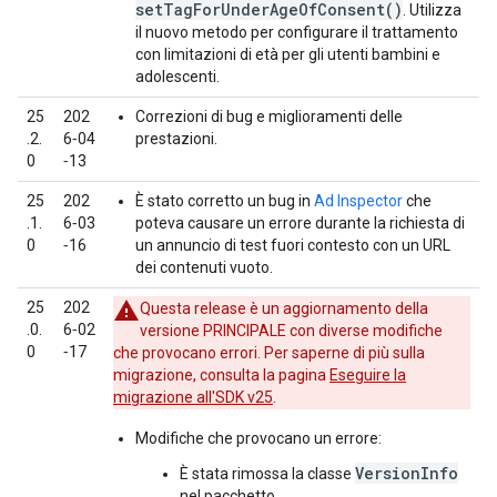
setTagForUnderAgeOfConsent()
. Utilizza
il nuovo metodo per configurare il trattamento
con limitazioni di età per gli utenti bambini e
adolescenti.
25
202
Correzioni di bug e miglioramenti delle
.2.
6‑04
prestazioni.
0
‑13
25
202
È stato corretto un bug in
Ad Inspector
che
.1.
6‑03
poteva causare un errore durante la richiesta di
0
‑16
un annuncio di test fuori contesto con un URL
dei contenuti vuoto.
25
202
Questa release è un aggiornamento della
.0.
6‑02
versione PRINCIPALE con diverse modifiche
0
‑17
che provocano errori. Per saperne di più sulla
migrazione, consulta la pagina
Eseguire la
migrazione all'SDK v25
.
Modifiche che provocano un errore:
VersionInfo
È stata rimossa la classe
nel pacchetto