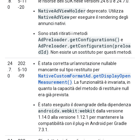
.8.
5‑11
le risorse dell'SDK nelle versioni 24.6.0 e 24.7.0.
0
‑20
NativeAdViewHolder
deprecato. Utilizza
NativeAdView
per eseguire il rendering degli
annunci nativi.
Sono stati ritirati i metodi
AdPreloader.getConfigurations()
e
AdPreloader.getConfiguration(preloa
dId)
. Non esiste un sostituto per questi metodi.
24
202
È stata corretta un'annotazione nullable
.7.
5‑10
mancante sul tipo restituito per
NativeCustomFormatAd.getDisplayOpen
0
‑09
Measurement()
. La funzionalità è invariata, in
quanto la capacità del metodo di restituire null
era già prevista.
È stato eseguito il downgrade della dipendenza
androidx.webkit:webkit
dalla versione
1.14.0 alla versione 1.12.1 per mantenere la
compatibilità con il plug-in Android per Gradle
7.3.1.