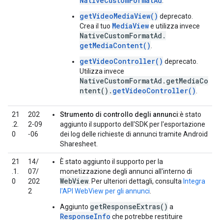
NativeCustomFormatAd
.
getVideoMediaView()
deprecato.
MediaView
Crea il tuo
e utilizza invece
NativeCustomFormatAd.
getMediaContent()
.
getVideoController()
deprecato.
Utilizza invece
NativeCustomFormatAd.getMediaCo
ntent().
getVideoController()
.
21
202
Strumento di controllo degli annunci
:è stato
.2.
2‑09
aggiunto il supporto dell'SDK per l'esportazione
0
‑06
dei log delle richieste di annunci tramite Android
Sharesheet.
21
14/
È stato aggiunto il supporto per la
.1.
07/
monetizzazione degli annunci all'interno di
WebView
0
202
. Per ulteriori dettagli, consulta
Integra
2
l'API WebView per gli annunci
.
getResponseExtras()
Aggiunto
a
ResponseInfo
che potrebbe restituire