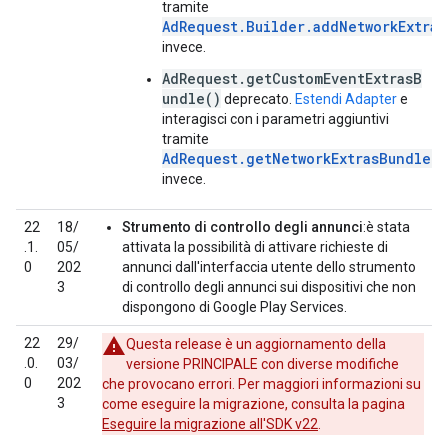
tramite
AdRequest.Builder.addNetworkExtras
invece.
AdRequest.getCustomEventExtrasB
undle()
deprecato.
Estendi Adapter
e
interagisci con i parametri aggiuntivi
tramite
AdRequest.getNetworkExtrasBundle()
invece.
22
18/
Strumento di controllo degli annunci
:è stata
.1.
05/
attivata la possibilità di attivare richieste di
0
202
annunci dall'interfaccia utente dello strumento
3
di controllo degli annunci sui dispositivi che non
dispongono di Google Play Services.
22
29/
Questa release è un aggiornamento della
.0.
03/
versione PRINCIPALE con diverse modifiche
0
202
che provocano errori. Per maggiori informazioni su
3
come eseguire la migrazione, consulta la pagina
Eseguire la migrazione all'SDK v22
.