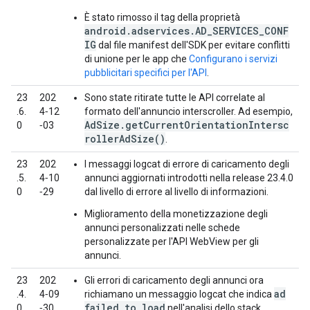
È stato rimosso il tag della proprietà
android.adservices.AD_SERVICES_CONF
IG
dal file manifest dell'SDK per evitare conflitti
di unione per le app che
Configurano i servizi
pubblicitari specifici per l'API
.
23
202
Sono state ritirate tutte le API correlate al
.6.
4‑12
formato dell'annuncio interscroller. Ad esempio,
AdSize.getCurrentOrientationIntersc
0
‑03
rollerAdSize()
.
23
202
I messaggi logcat di errore di caricamento degli
.5.
4‑10
annunci aggiornati introdotti nella release 23.4.0
0
‑29
dal livello di errore al livello di informazioni.
Miglioramento della monetizzazione degli
annunci personalizzati nelle schede
personalizzate per l'API WebView per gli
annunci.
23
202
Gli errori di caricamento degli annunci ora
ad
.4.
4‑09
richiamano un messaggio logcat che indica
failed to load
0
‑30
nell'analisi dello stack