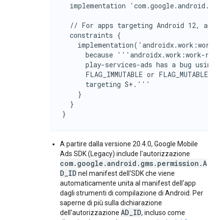
  implementation 'com.google.android.gms
  // For apps targeting Android 12, add 
  constraints {

    implementation('androidx.work:work-r
      because '''androidx.work:work-runt
      play-services-ads has a bug using 
      FLAG_IMMUTABLE or FLAG_MUTABLE and
      targeting S+.'''

    }

  }

}
A partire dalla versione 20.4.0,
Google Mobile
Ads SDK (Legacy)
include l'autorizzazione
com.google.android.gms.permission.A
D_ID
nel manifest dell'SDK che viene
automaticamente unita al manifest dell'app
dagli strumenti di compilazione di Android. Per
saperne di più sulla dichiarazione
AD_ID
dell'autorizzazione
, incluso come