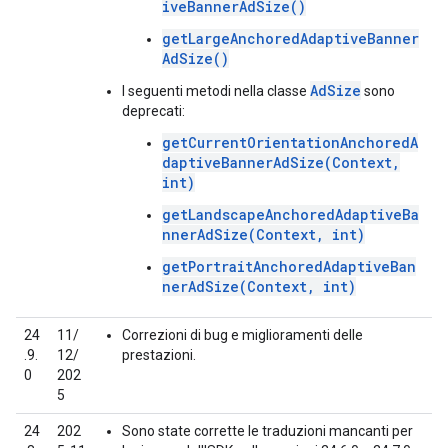
iveBannerAdSize()
getLargeAnchoredAdaptiveBanner
AdSize()
AdSize
I seguenti metodi nella classe
sono
deprecati:
getCurrentOrientationAnchoredA
daptiveBannerAdSize(Context,
int)
getLandscapeAnchoredAdaptiveBa
nnerAdSize(Context, int)
getPortraitAnchoredAdaptiveBan
nerAdSize(Context, int)
24
11/
Correzioni di bug e miglioramenti delle
.9.
12/
prestazioni.
0
202
5
24
202
Sono state corrette le traduzioni mancanti per