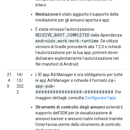
intero.
Mediazione
:è stato aggiunto il supporto della
mediazione per gli annunci apertura app.
È stata rimossa l'autorizzazione
RECEIVE_BOOT_COMPLETED
dalla dipendenza
androidx.work:work-runtime
. Se utilizzi
versioni di Gradle precedenti alla 7.2.0 e richiedi
l'autorizzazione per la tua app, potresti dover
dichiarare esplicitamente l'autorizzazione nel
file manifest di Android.
21
14/
L'ID app Ad Manager è ora obbligatorio per tutte
ca-
.4.
12/
le app Ad Manager e richiede il formato
app-pub-
0
202
################~##########
2
. Per
maggiori dettagli, consulta
Configurare l'app
.
Strumento di controllo degli annunci
:estendi il
supporto dell'SDK per la visualizzazione di
annunci banner e annunci nativi richiesti tramite
l'interfaccia utente dello strumento di controllo