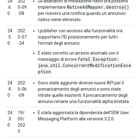
24
202
Gli adattatori di mediazione nativi ora possono
NativeAdMapper.destroy()
.6.
5‑09
implementare
0
‑08
per ricevere una notifica quando un annuncio
nativo viene eliminato.
24
202
I publisher con accesso alla funzionalità ora
.5.
5‑07
supportano l'ID posizionamento per tutti i
0
‑24
formati degli annunci.
È stato corretto un arresto anomalo con il
Fatal Exception:
messaggio di errore
java.util.ConcurrentModificationExce
ption
.
24
202
Sono state aggiunte diverse nuove API per il
.4.
5‑06
precaricamento degli annunci e sono state
0
‑09
ritirate quelle esistenti. Il precaricamento degli
annunci rimane una funzionalità alpha limitata.
24
19/
È stata aggiornata la dipendenza dell'SDK User
.3.
05/
Messaging Platform alla versione 3.2.0.
0
202
5