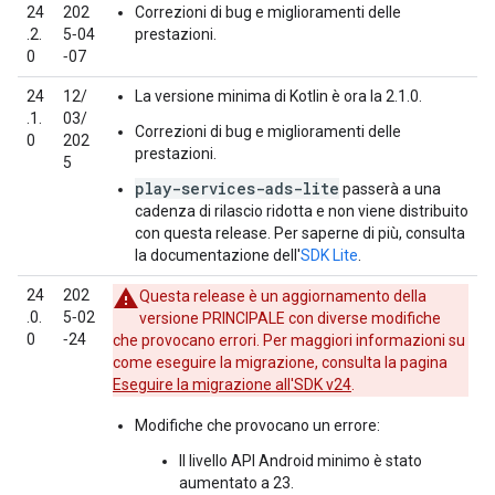
24
202
Correzioni di bug e miglioramenti delle
.2.
5‑04
prestazioni.
0
‑07
24
12/
La versione minima di Kotlin è ora la 2.1.0.
.1.
03/
Correzioni di bug e miglioramenti delle
0
202
prestazioni.
5
play-services-ads-lite
passerà a una
cadenza di rilascio ridotta e non viene distribuito
con questa release. Per saperne di più, consulta
la documentazione dell'
SDK Lite
.
24
202
Questa release è un aggiornamento della
.0.
5‑02
versione PRINCIPALE con diverse modifiche
0
‑24
che provocano errori. Per maggiori informazioni su
come eseguire la migrazione, consulta la pagina
Eseguire la migrazione all'SDK v24
.
Modifiche che provocano un errore:
Il livello API Android minimo è stato
aumentato a 23.