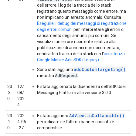
dell'errore. I log della traccia dello stack
registrano questo messaggio come errore, ma
non implicano un arresto anomalo. Consulta
Eseguire il debug dei messaggi di registrazione
degli errori comuni
per interpretare gli errori di
caricamento degli annunci più comuni. Se
visualizzi un errore ricorrente relativo alla
pubblicazione di annunci non documentato,
condividi la traccia dello stack con l'
assistenza
Google Mobile Ads SDK (Legacy)
.
addCustomTargeting()
Sono stati aggiunti
AdRequest
metodi a
.
23
12/
È stata aggiornata la dipendenza dell'SDK User
.3.
08/
Messaging Platform alla versione 3.0.0.
0
202
4
AdView.isCollapsible()
23
202
È stato aggiunto
.2.
4‑06
per indicare se l'ultimo banner caricato è
0
‑27
comprimibile.