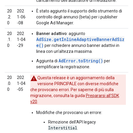
caricamento dell'adattatore di mediazione.
20
202
È stato aggiunto il supporto dello strumento di
.2.
1‑06
controllo degli annunci (beta) per i publisher
0
‑08
Google Ad Manager.
20
202
Banner adattivo
: aggiunto
AdSize.getInlineAdaptiveBannerAdSiz
.1.
1‑04
e()
0
‑29
per richiedere annunci banner adattivi in
linea con un'altezza massima.
AdError.toString()
Aggiunta di
per
semplificare la registrazione.
20
202
Questa release è un aggiornamento della
.0.
1‑04
versione PRINCIPALE con diverse modifiche
0
‑05
che provocano errori. Per saperne di più sulla
migrazione, consulta la guida
Prepararsi all'SDK
v20
.
Modifiche che provocano un errore:
Rimozione dell'API legacy
Interstitial
.