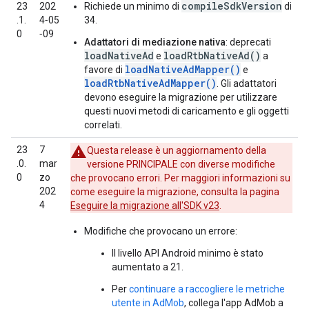
compileSdkVersion
23
202
Richiede un minimo di
di
.1.
4‑05
34.
0
‑09
Adattatori di mediazione nativa
: deprecati
loadNativeAd
loadRtbNativeAd()
e
a
loadNativeAdMapper()
favore di
e
loadRtbNativeAdMapper()
. Gli adattatori
devono eseguire la migrazione per utilizzare
questi nuovi metodi di caricamento e gli oggetti
correlati.
23
7
Questa release è un aggiornamento della
.0.
mar
versione PRINCIPALE con diverse modifiche
0
zo
che provocano errori. Per maggiori informazioni su
202
come eseguire la migrazione, consulta la pagina
4
Eseguire la migrazione all'SDK v23
.
Modifiche che provocano un errore:
Il livello API Android minimo è stato
aumentato a 21.
Per
continuare a raccogliere le metriche
utente in AdMob
, collega l'app AdMob a