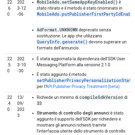
MobileAds.setSameAppKeyEnabled()
22
202
è
.6.
3‑12
stato ritirato e il metodo è stato rinominato in
MobileAds.putPublisherFirstPartyIdEnabl
0
‑06
.
AdFormat.UNKNOWN
deprecato senza
sostituzione. Le app che utilizzano
QueryInfo.generate()
devono superare un
formato dell'annuncio.
22
202
È stata aggiornata la dipendenza dell'SDK User
.5.
3‑10
Messaging Platform alla versione 2.1.0.
0
‑30
È stato aggiunto il metodo
setPublisherPrivacyPersonalizationState
per l'
API Publisher Privacy Treatment (beta)
.
compileSdkVersion
22
13/
Richiede un minimo di
di
33
.4.
09/
.
0
202
Strumento di controllo degli annunci
:è stato
3
aggiunto il supporto dell'SDK per richiedere e
mostrare gli annunci richiesti tramite
l'interfaccia utente dello strumento di controllo