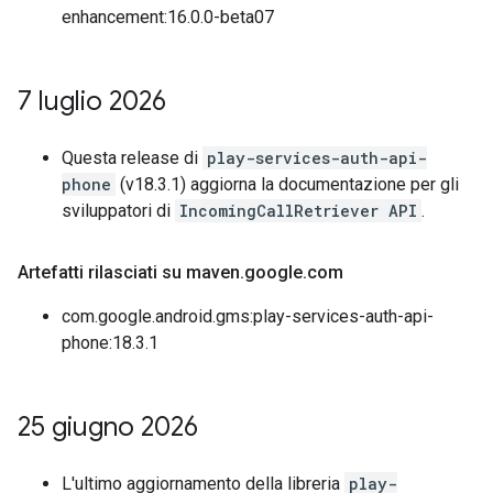
enhancement:16.0.0-beta07
7 luglio 2026
Questa release di
play-services-auth-api-
phone
(v18.3.1) aggiorna la documentazione per gli
sviluppatori di
IncomingCallRetriever API
.
Artefatti rilasciati su maven
.
google
.
com
com.google.android.gms:play-services-auth-api-
phone:18.3.1
25 giugno 2026
L'ultimo aggiornamento della libreria
play-