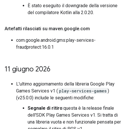
È stato eseguito il downgrade della versione
del compilatore Kotlin alla 2.0.20.
Artefatti rilasciati su maven
.
google
.
com
com.google.android.gms:play-services-
fraudprotect:16.0.1
11 giugno 2026
L'ultimo aggiornamento della libreria Google Play
Games Services v1 (
play-services-games
)
(v25.0.0) include le seguenti modifiche:
Segnale di ritiro
:questa è la release finale
dell'SDK Play Games Services v1. Si tratta di
una libreria vuota e non funzionale pensata per
segnalare il ritiro di PGS v1.