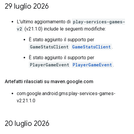
29 luglio 2026
L'ultimo aggiornamento di
play-services-games-
v2
(v21.1.0) include le seguenti modifiche:
È stato aggiunto il supporto per
GameStatsClient
GameStatsClient
.
È stato aggiunto il supporto per
PlayerGameEvent
PlayerGameEvent
.
Artefatti rilasciati su maven
.
google
.
com
com.google.android.gms:play-services-games-
v2:21.1.0
20 luglio 2026