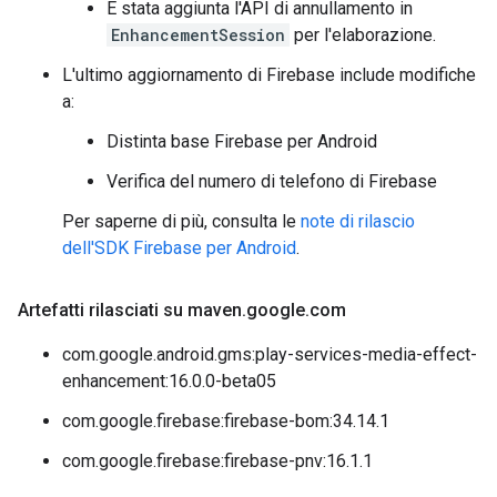
È stata aggiunta l'API di annullamento in
EnhancementSession
per l'elaborazione.
L'ultimo aggiornamento di Firebase include modifiche
a:
Distinta base Firebase per Android
Verifica del numero di telefono di Firebase
Per saperne di più, consulta le
note di rilascio
dell'SDK Firebase per Android
.
Artefatti rilasciati su maven
.
google
.
com
com.google.android.gms:play-services-media-effect-
enhancement:16.0.0-beta05
com.google.firebase:firebase-bom:34.14.1
com.google.firebase:firebase-pnv:16.1.1