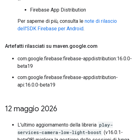
Firebase App Distribution
Per saperne di più, consulta le
note di rilascio
dell'SDK Firebase per Android
.
Artefatti rilasciati su maven
.
google
.
com
com.google.firebase:firebase-appdistribution:16.0.0-
beta19
com.google.firebase:firebase-appdistribution-
api:16.0.0-beta19
12 maggio 2026
L'ultimo aggiornamento della libreria
play-
services-camera-low-light-boost
(v16.0.1-
beta08) migliora la gestione delle sessioni di lunga