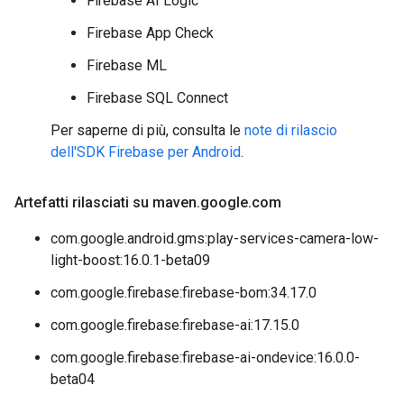
Firebase AI Logic
Firebase App Check
Firebase ML
Firebase SQL Connect
Per saperne di più, consulta le
note di rilascio
dell'SDK Firebase per Android
.
Artefatti rilasciati su maven
.
google
.
com
com.google.android.gms:play-services-camera-low-
light-boost:16.0.1-beta09
com.google.firebase:firebase-bom:34.17.0
com.google.firebase:firebase-ai:17.15.0
com.google.firebase:firebase-ai-ondevice:16.0.0-
beta04