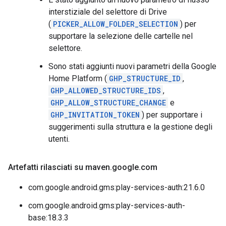
interstiziale del selettore di Drive
(
PICKER_ALLOW_FOLDER_SELECTION
) per
supportare la selezione delle cartelle nel
selettore.
Sono stati aggiunti nuovi parametri della Google
Home Platform (
GHP_STRUCTURE_ID
,
GHP_ALLOWED_STRUCTURE_IDS
,
GHP_ALLOW_STRUCTURE_CHANGE
e
GHP_INVITATION_TOKEN
) per supportare i
suggerimenti sulla struttura e la gestione degli
utenti.
Artefatti rilasciati su maven
.
google
.
com
com.google.android.gms:play-services-auth:21.6.0
com.google.android.gms:play-services-auth-
base:18.3.3