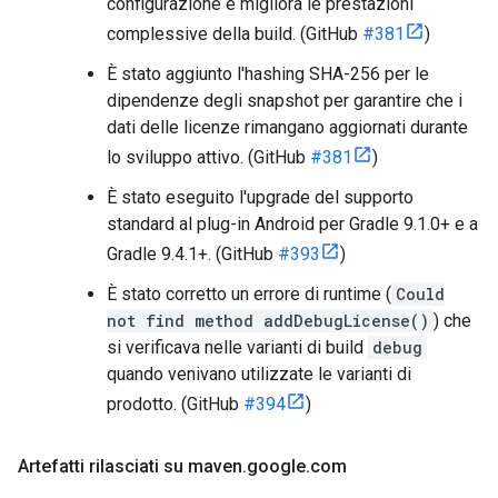
configurazione e migliora le prestazioni
complessive della build. (GitHub
#381
)
È stato aggiunto l'hashing SHA-256 per le
dipendenze degli snapshot per garantire che i
dati delle licenze rimangano aggiornati durante
lo sviluppo attivo. (GitHub
#381
)
È stato eseguito l'upgrade del supporto
standard al plug-in Android per Gradle 9.1.0+ e a
Gradle 9.4.1+. (GitHub
#393
)
È stato corretto un errore di runtime (
Could
not find method addDebugLicense()
) che
si verificava nelle varianti di build
debug
quando venivano utilizzate le varianti di
prodotto. (GitHub
#394
)
Artefatti rilasciati su maven
.
google
.
com