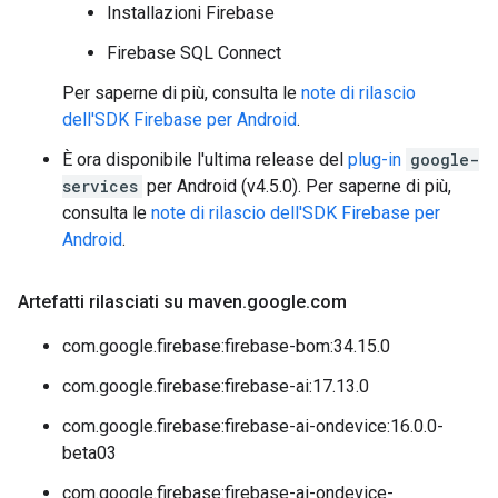
Installazioni Firebase
Firebase SQL Connect
Per saperne di più, consulta le
note di rilascio
dell'SDK Firebase per Android
.
È ora disponibile l'ultima release del
plug-in
google-
services
per Android (v4.5.0). Per saperne di più,
consulta le
note di rilascio dell'SDK Firebase per
Android
.
Artefatti rilasciati su maven
.
google
.
com
com.google.firebase:firebase-bom:34.15.0
com.google.firebase:firebase-ai:17.13.0
com.google.firebase:firebase-ai-ondevice:16.0.0-
beta03
com.google.firebase:firebase-ai-ondevice-