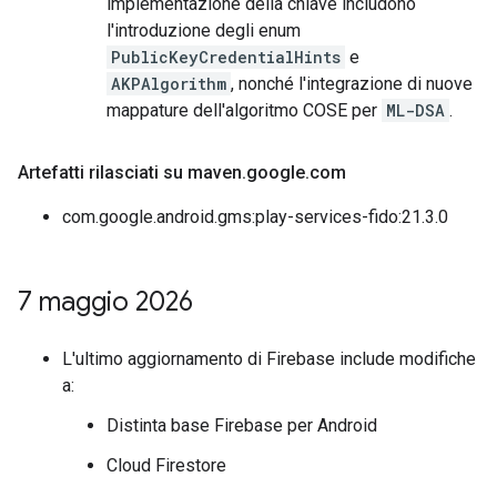
implementazione della chiave includono
l'introduzione degli enum
PublicKeyCredentialHints
e
AKPAlgorithm
, nonché l'integrazione di nuove
mappature dell'algoritmo COSE per
ML-DSA
.
Artefatti rilasciati su maven
.
google
.
com
com.google.android.gms:play-services-fido:21.3.0
7 maggio 2026
L'ultimo aggiornamento di Firebase include modifiche
a:
Distinta base Firebase per Android
Cloud Firestore